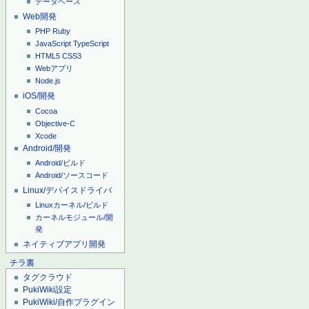
データベース
Web開発
PHP
Ruby
JavaScript
TypeScript
HTML5
CSS3
Webアプリ
Node.js
iOS/開発
Cocoa
Objective-C
Xcode
Android/開発
Android/ビルド
Android/ソースコード
Linux/デバイスドライバ
Linuxカーネル/ビルド
カーネルモジュール/開
発
ネイティブアプリ開発
チラ裏
タグクラウド
PukiWiki設定
PukiWiki/自作プラグイン