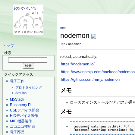
npm
nodemon
Top
/ nodemon
トップ
検索
reload, automatically.
https://nodemon.io/
https://www.npmjs.com/package/nodemon
クイックアクセス
https://github.com/remy/nodemon
電子工作
プロトタイピング
メモ
Arduino
M5Stack
ローカスインストールだとパスが通らな
Raspberry Pi
USBデバイス開発
メモ
HIDデバイス製作
MIDI機器製作
ニコニコ技術部
[nodemon] watching path(s): *.*

[nodemon] watching extensions: js,
電子部品