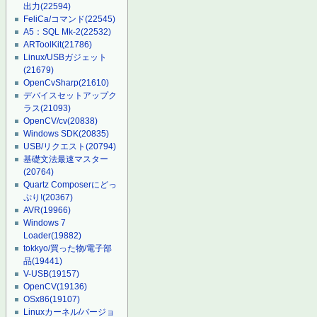
出力
(22594)
FeliCa/コマンド
(22545)
A5：SQL Mk-2
(22532)
ARToolKit
(21786)
Linux/USBガジェット
(21679)
OpenCvSharp
(21610)
デバイスセットアップク
ラス
(21093)
OpenCV/cv
(20838)
Windows SDK
(20835)
USB/リクエスト
(20794)
基礎文法最速マスター
(20764)
Quartz Composerにどっ
ぷり!
(20367)
AVR
(19966)
Windows 7
Loader
(19882)
tokkyo/買った物/電子部
品
(19441)
V-USB
(19157)
OpenCV
(19136)
OSx86
(19107)
Linuxカーネル/バージョ