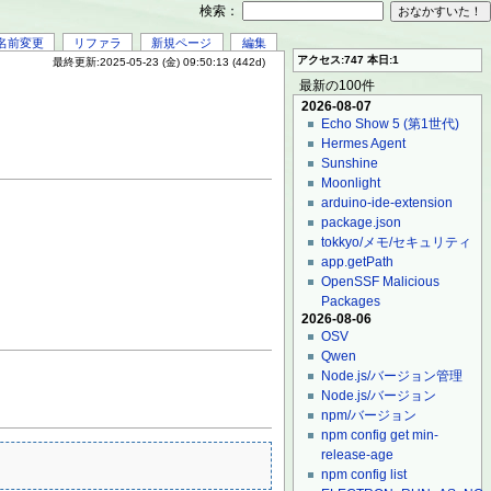
検索：
名前変更
リファラ
新規ページ
編集
アクセス:747 本日:1
最終更新:2025-05-23 (金) 09:50:13 (442d)
最新の100件
2026-08-07
Echo Show 5 (第1世代)
Hermes Agent
Sunshine
Moonlight
arduino-ide-extension
package.json
tokkyo/メモ/セキュリティ
app.getPath
OpenSSF Malicious
Packages
2026-08-06
OSV
Qwen
Node.js/バージョン管理
Node.js/バージョン
npm/バージョン
npm config get min-
release-age
npm config list