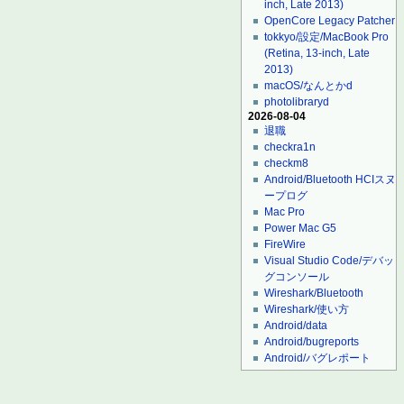
inch, Late 2013)
OpenCore Legacy Patcher
tokkyo/設定/MacBook Pro
(Retina, 13-inch, Late
2013)
macOS/なんとかd
photolibraryd
2026-08-04
退職
checkra1n
checkm8
Android/Bluetooth HCIスヌ
ープログ
Mac Pro
Power Mac G5
FireWire
Visual Studio Code/デバッ
グコンソール
Wireshark/Bluetooth
Wireshark/使い方
Android/data
Android/bugreports
Android/バグレポート