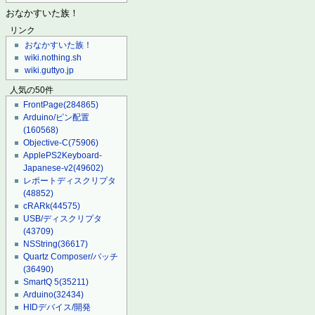
おなかすいた族！
リンク
おなかすいた族！
wiki.nothing.sh
wiki.guttyo.jp
人気の50件
FrontPage
(284865)
Arduino/ピン配置
(160568)
Objective-C
(75906)
ApplePS2Keyboard-
Japanese-v2
(49602)
レポートディスクリプタ
(48852)
cRARk
(44575)
USB/ディスクリプタ
(43709)
NSString
(36617)
Quartz Composer/パッチ
(36490)
SmartQ 5
(35211)
Arduino
(32434)
HIDデバイス/開発