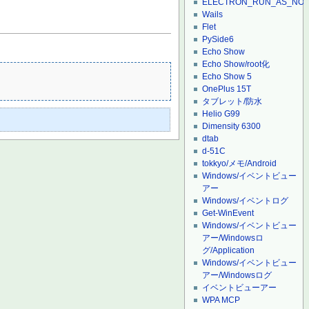
ELECTRON_RUN_AS_NO
Wails
Flet
PySide6
Echo Show
Echo Show/root化
Echo Show 5
OnePlus 15T
タブレット/防水
Helio G99
Dimensity 6300
dtab
d-51C
tokkyo/メモ/Android
Windows/イベントビュー
アー
Windows/イベントログ
Get-WinEvent
Windows/イベントビュー
アー/Windowsロ
グ/Application
Windows/イベントビュー
アー/Windowsログ
イベントビューアー
WPA MCP