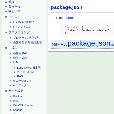
通販
package.json
買った物
欲しい物
マイコン
npm start
ESP32
ARM
AVR
8ピンマイコン
  "scripts": {

    "start": "nodemon index.js"

プログラミング
  },
プログラミング言語
package.json
画像処理
自然言語処理
関連ページ:
[25
生成AI
画像生成AI
動画生成AI
LLM
LLM/モデル/日本語
ローカルLLM
RAG
AIエージェント
AIエディタ
サーバ設定
Docker
WSL
CentOS
Ubuntu
Apache