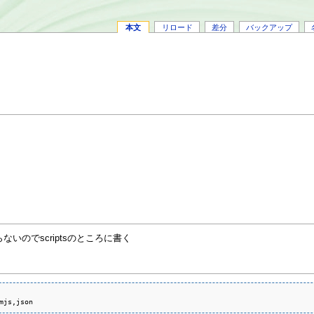
本文
リロード
差分
バックアップ
いのでscriptsのところに書く
mjs,json