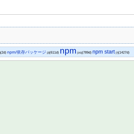
npm
npm start
npm/依存パッケージ
(2d)
(611d)
(789d)
(1427d)
]
[2]
[141]
[7]