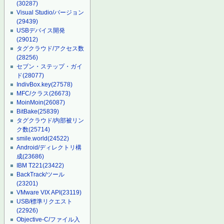
(30287)
Visual Studio/バージョン
(29439)
USBデバイス開発
(29012)
タグクラウド/アクセス数
(28256)
セブン・ステップ・ガイ
ド
(28077)
IndivBox.key
(27578)
MFC/クラス
(26673)
MoinMoin
(26087)
BitBake
(25839)
タグクラウド/内部被リン
ク数
(25714)
smile.world
(24522)
Android/ディレクトリ構
成
(23686)
IBM T221
(23422)
BackTrack/ツール
(23201)
VMware VIX API
(23119)
USB/標準リクエスト
(22926)
Objective-C/ファイル入