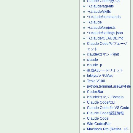
Claude Code/使い方
~/.claude/agents
~/.claude/skills
~/.claude/commands
~/.claude
~/.claude/projects
~/.claude/settings.json
~/.claude/CLAUDE.md
Claude Code/サブエージ
ェント
claude/コマンド/init
claude
claude -p
生成AI/レートリミット
tokkyo/メモ/Mac
Tesla V100
python.terminal.useEnvFile
CodexBar
claude/コマンド/status
Claude Code/CLI
Claude Code for VS Code
Claude Code/認証情報
Claude Code
Win-CodexBar
MacBook Pro (Retina, 13-