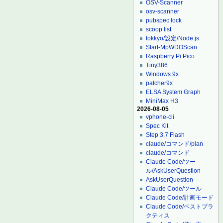
OSV-Scanner
osv-scanner
pubspec.lock
scoop list
tokkyo/設定/Node.js
Start-MpWDOScan
Raspberry Pi Pico
Tiny386
Windows 9x
patcher9x
ELSA System Graph
MiniMax H3
2026-08-05
vphone-cli
Spec Kit
Step 3.7 Flash
claude/コマンド/plan
claude/コマンド
Claude Code/ツー
ル/AskUserQuestion
AskUserQuestion
Claude Code/ツール
Claude Code/計画モード
Claude Code/ベストプラ
クティス