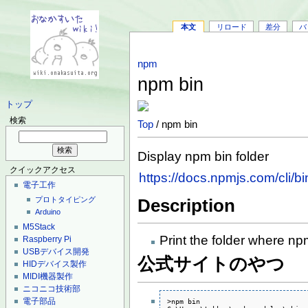
本文
リロード
差分
バ
npm
npm bin
トップ
検索
Top
/ npm bin
Display npm bin folder
クイックアクセス
https://docs.npmjs.com/cli/bi
電子工作
プロトタイピング
Description
Arduino
M5Stack
Print the folder where npm
Raspberry Pi
USBデバイス開発
公式サイトのやつ
HIDデバイス製作
MIDI機器製作
ニコニコ技術部
電子部品
>npm bin
