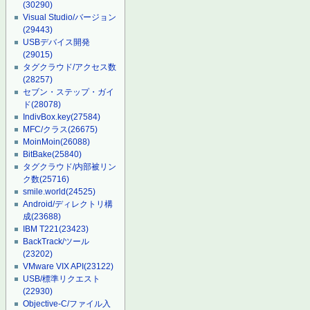
(30290)
Visual Studio/バージョン
(29443)
USBデバイス開発
(29015)
タグクラウド/アクセス数
(28257)
セブン・ステップ・ガイ
ド
(28078)
IndivBox.key
(27584)
MFC/クラス
(26675)
MoinMoin
(26088)
BitBake
(25840)
タグクラウド/内部被リン
ク数
(25716)
smile.world
(24525)
Android/ディレクトリ構
成
(23688)
IBM T221
(23423)
BackTrack/ツール
(23202)
VMware VIX API
(23122)
USB/標準リクエスト
(22930)
Objective-C/ファイル入