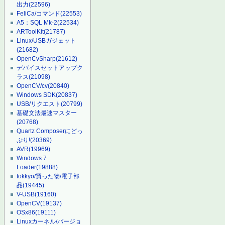
出力
(22596)
FeliCa/コマンド
(22553)
A5：SQL Mk-2
(22534)
ARToolKit
(21787)
Linux/USBガジェット
(21682)
OpenCvSharp
(21612)
デバイスセットアップク
ラス
(21098)
OpenCV/cv
(20840)
Windows SDK
(20837)
USB/リクエスト
(20799)
基礎文法最速マスター
(20768)
Quartz Composerにどっ
ぷり!
(20369)
AVR
(19969)
Windows 7
Loader
(19888)
tokkyo/買った物/電子部
品
(19445)
V-USB
(19160)
OpenCV
(19137)
OSx86
(19111)
Linuxカーネル/バージョ