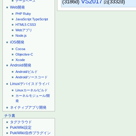
VS2017
(3186d)
(3332d)
データベース
[2]
Web開発
PHP
Ruby
JavaScript
TypeScript
HTML5
CSS3
Webアプリ
Node.js
iOS/開発
Cocoa
Objective-C
Xcode
Android/開発
Android/ビルド
Android/ソースコード
Linux/デバイスドライバ
Linuxカーネル/ビルド
カーネルモジュール/開
発
ネイティブアプリ開発
チラ裏
タグクラウド
PukiWiki設定
PukiWiki/自作プラグイン