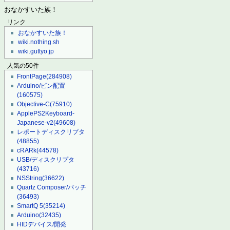
おなかすいた族！
リンク
おなかすいた族！
wiki.nothing.sh
wiki.guttyo.jp
人気の50件
FrontPage
(284908)
Arduino/ピン配置
(160575)
Objective-C
(75910)
ApplePS2Keyboard-
Japanese-v2
(49608)
レポートディスクリプタ
(48855)
cRARk
(44578)
USB/ディスクリプタ
(43716)
NSString
(36622)
Quartz Composer/パッチ
(36493)
SmartQ 5
(35214)
Arduino
(32435)
HIDデバイス/開発