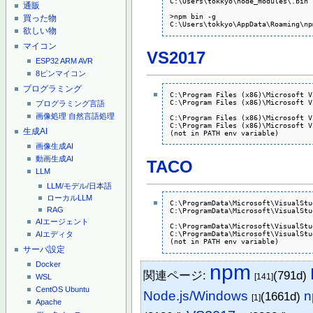
C:\Users\tokkyo\node_modules\.bin

通販
>npm bin -g

買った物
C:\Users\tokkyo\AppData\Roaming\np
欲しい物
マイコン
VS2017
ESP32
ARM
AVR
8ピンマイコン
プログラミング
C:\Program Files (x86)\Microsoft V
C:\Program Files (x86)\Microsoft V
プログラミング言語
画像処理
自然言語処理
C:\Program Files (x86)\Microsoft V
C:\Program Files (x86)\Microsoft V
生成AI
(not in PATH env variable)
画像生成AI
動画生成AI
TACO
LLM
LLM/モデル/日本語
ローカルLLM
C:\ProgramData\Microsoft\VisualStu
RAG
C:\ProgramData\Microsoft\VisualStu
AIエージェント
C:\ProgramData\Microsoft\VisualStu
C:\ProgramData\Microsoft\VisualStu
AIエディタ
(not in PATH env variable)
サーバ設定
Docker
npm
関連ページ:
(791d)
[141]
WSL
CentOS
Ubuntu
Node.js/Windows
(1661d)
[1]
Apache