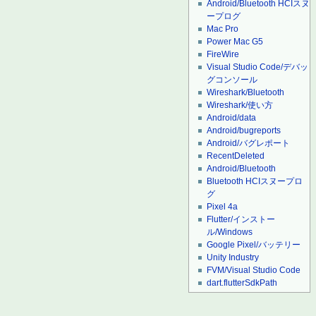
Android/Bluetooth HCIスヌ
ープログ
Mac Pro
Power Mac G5
FireWire
Visual Studio Code/デバッ
グコンソール
Wireshark/Bluetooth
Wireshark/使い方
Android/data
Android/bugreports
Android/バグレポート
RecentDeleted
Android/Bluetooth
Bluetooth HCIスヌープロ
グ
Pixel 4a
Flutter/インストー
ル/Windows
Google Pixel/バッテリー
Unity Industry
FVM/Visual Studio Code
dart.flutterSdkPath