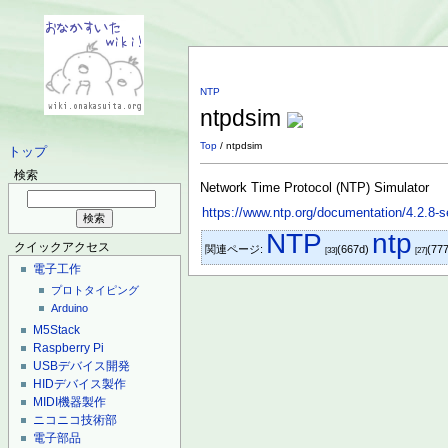
NTP
ntpdsim
Top
/ ntpdsim
トップ
検索
Network Time Protocol (NTP) Simulator
https://www.ntp.org/documentation/4.2.8-
NTP
ntp
クイックアクセス
関連ページ:
(667d)
(77
[33]
[27]
電子工作
プロトタイピング
Arduino
M5Stack
Raspberry Pi
USBデバイス開発
HIDデバイス製作
MIDI機器製作
ニコニコ技術部
電子部品