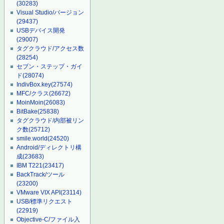
(30283)
Visual Studio/バージョン
(29437)
USBデバイス開発
(29007)
タグクラウド/アクセス数
(28254)
セブン・ステップ・ガイ
ド
(28074)
IndivBox.key
(27574)
MFC/クラス
(26672)
MoinMoin
(26083)
BitBake
(25838)
タグクラウド/内部被リン
ク数
(25712)
smile.world
(24520)
Android/ディレクトリ構
成
(23683)
IBM T221
(23417)
BackTrack/ツール
(23200)
VMware VIX API
(23114)
USB/標準リクエスト
(22919)
Objective-C/ファイル入