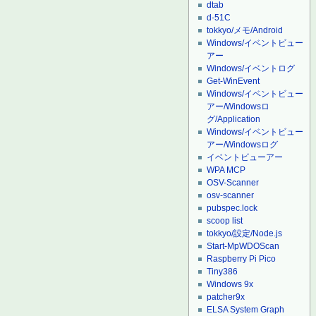
dtab
d-51C
tokkyo/メモ/Android
Windows/イベントビュー
アー
Windows/イベントログ
Get-WinEvent
Windows/イベントビュー
アー/Windowsロ
グ/Application
Windows/イベントビュー
アー/Windowsログ
イベントビューアー
WPA MCP
OSV-Scanner
osv-scanner
pubspec.lock
scoop list
tokkyo/設定/Node.js
Start-MpWDOScan
Raspberry Pi Pico
Tiny386
Windows 9x
patcher9x
ELSA System Graph