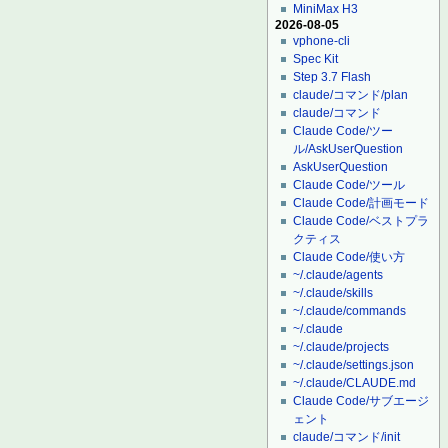
MiniMax H3
2026-08-05
vphone-cli
Spec Kit
Step 3.7 Flash
claude/コマンド/plan
claude/コマンド
Claude Code/ツー
ル/AskUserQuestion
AskUserQuestion
Claude Code/ツール
Claude Code/計画モード
Claude Code/ベストプラ
クティス
Claude Code/使い方
~/.claude/agents
~/.claude/skills
~/.claude/commands
~/.claude
~/.claude/projects
~/.claude/settings.json
~/.claude/CLAUDE.md
Claude Code/サブエージ
ェント
claude/コマンド/init