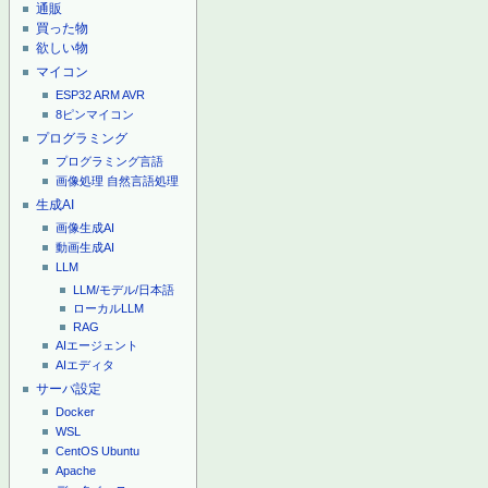
通販
買った物
欲しい物
マイコン
ESP32
ARM
AVR
8ピンマイコン
プログラミング
プログラミング言語
画像処理
自然言語処理
生成AI
画像生成AI
動画生成AI
LLM
LLM/モデル/日本語
ローカルLLM
RAG
AIエージェント
AIエディタ
サーバ設定
Docker
WSL
CentOS
Ubuntu
Apache