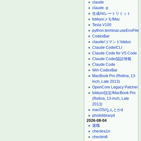
claude
claude -p
生成AI/レートリミット
tokkyo/メモ/Mac
Tesla V100
python.terminal.useEnvFile
CodexBar
claude/コマンド/status
Claude Code/CLI
Claude Code for VS Code
Claude Code/認証情報
Claude Code
Win-CodexBar
MacBook Pro (Retina, 13-
inch, Late 2013)
OpenCore Legacy Patcher
tokkyo/設定/MacBook Pro
(Retina, 13-inch, Late
2013)
macOS/なんとかd
photolibraryd
2026-08-04
退職
checkra1n
checkm8