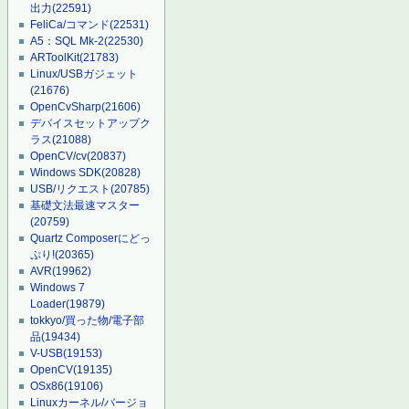
出力
(22591)
FeliCa/コマンド
(22531)
A5：SQL Mk-2
(22530)
ARToolKit
(21783)
Linux/USBガジェット
(21676)
OpenCvSharp
(21606)
デバイスセットアップク
ラス
(21088)
OpenCV/cv
(20837)
Windows SDK
(20828)
USB/リクエスト
(20785)
基礎文法最速マスター
(20759)
Quartz Composerにどっ
ぷり!
(20365)
AVR
(19962)
Windows 7
Loader
(19879)
tokkyo/買った物/電子部
品
(19434)
V-USB
(19153)
OpenCV
(19135)
OSx86
(19106)
Linuxカーネル/バージョ