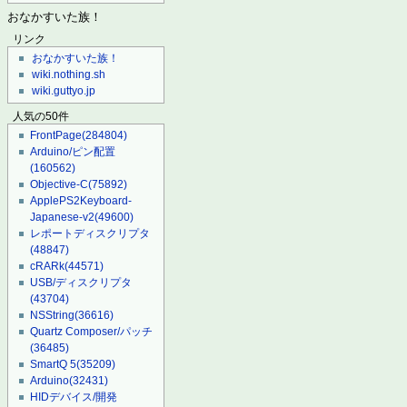
おなかすいた族！
リンク
おなかすいた族！
wiki.nothing.sh
wiki.guttyo.jp
人気の50件
FrontPage
(284804)
Arduino/ピン配置
(160562)
Objective-C
(75892)
ApplePS2Keyboard-
Japanese-v2
(49600)
レポートディスクリプタ
(48847)
cRARk
(44571)
USB/ディスクリプタ
(43704)
NSString
(36616)
Quartz Composer/パッチ
(36485)
SmartQ 5
(35209)
Arduino
(32431)
HIDデバイス/開発