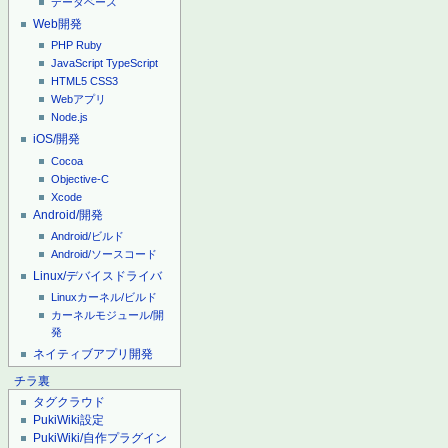
データベース
Web開発
PHP
Ruby
JavaScript
TypeScript
HTML5
CSS3
Webアプリ
Node.js
iOS/開発
Cocoa
Objective-C
Xcode
Android/開発
Android/ビルド
Android/ソースコード
Linux/デバイスドライバ
Linuxカーネル/ビルド
カーネルモジュール/開
発
ネイティブアプリ開発
チラ裏
タグクラウド
PukiWiki設定
PukiWiki/自作プラグイン