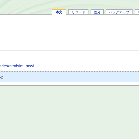
本文
リロード
差分
バックアップ
series/ntpdsim_new/
7d)