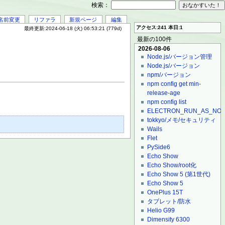
検索：
名前変更
リファラ
新規ページ
編集
アクセス:241 本日:1
最終更新:2024-06-18 (火) 06:53:21 (779d)
最新の100件
2026-08-06
Node.js/バージョン管理
Node.js/バージョン
npm/バージョン
npm config get min-
release-age
npm config list
ELECTRON_RUN_AS_NO
tokkyo/メモ/セキュリティ
Wails
Flet
PySide6
Echo Show
Echo Show/root化
Echo Show 5 (第1世代)
Echo Show 5
OnePlus 15T
タブレット/防水
Helio G99
Dimensity 6300