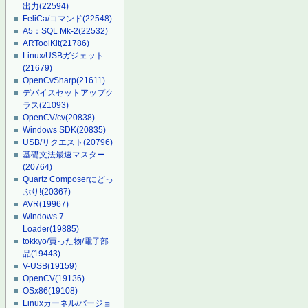
出力
(22594)
FeliCa/コマンド
(22548)
A5：SQL Mk-2
(22532)
ARToolKit
(21786)
Linux/USBガジェット
(21679)
OpenCvSharp
(21611)
デバイスセットアップク
ラス
(21093)
OpenCV/cv
(20838)
Windows SDK
(20835)
USB/リクエスト
(20796)
基礎文法最速マスター
(20764)
Quartz Composerにどっ
ぷり!
(20367)
AVR
(19967)
Windows 7
Loader
(19885)
tokkyo/買った物/電子部
品
(19443)
V-USB
(19159)
OpenCV
(19136)
OSx86
(19108)
Linuxカーネル/バージョ