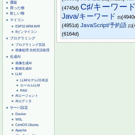
通販
C♯/キーワー
(4745d)
買った物
欲しい物
Java/キーワード
(4940
[5]
マイコン
JavaScript/予約語
(4951d)
(
[1]
ESP32
ARM
AVR
8ピンマイコン
(6164d)
プログラミング
プログラミング言語
画像処理
自然言語処理
生成AI
画像生成AI
動画生成AI
LLM
LLM/モデル/日本語
ローカルLLM
RAG
AIエージェント
AIエディタ
サーバ設定
Docker
WSL
CentOS
Ubuntu
Apache