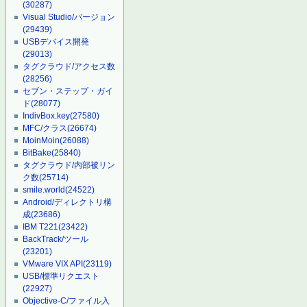
(30287)
Visual Studio/バージョン
(29439)
USBデバイス開発
(29013)
タグクラウド/アクセス数
(28256)
セブン・ステップ・ガイ
ド
(28077)
IndivBox.key
(27580)
MFC/クラス
(26674)
MoinMoin
(26088)
BitBake
(25840)
タグクラウド/内部被リン
ク数
(25714)
smile.world
(24522)
Android/ディレクトリ構
成
(23686)
IBM T221
(23422)
BackTrack/ツール
(23201)
VMware VIX API
(23119)
USB/標準リクエスト
(22927)
Objective-C/ファイル入