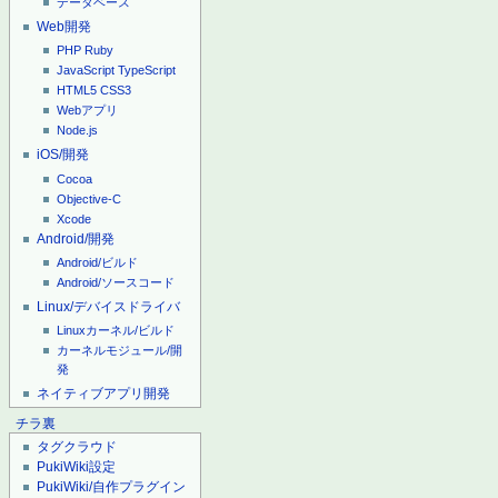
データベース
Web開発
PHP
Ruby
JavaScript
TypeScript
HTML5
CSS3
Webアプリ
Node.js
iOS/開発
Cocoa
Objective-C
Xcode
Android/開発
Android/ビルド
Android/ソースコード
Linux/デバイスドライバ
Linuxカーネル/ビルド
カーネルモジュール/開
発
ネイティブアプリ開発
チラ裏
タグクラウド
PukiWiki設定
PukiWiki/自作プラグイン