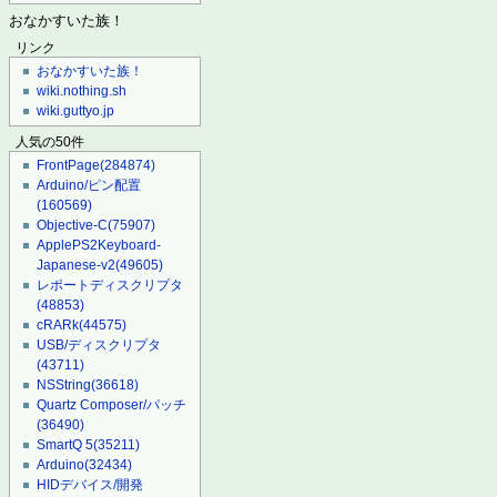
おなかすいた族！
リンク
おなかすいた族！
wiki.nothing.sh
wiki.guttyo.jp
人気の50件
FrontPage
(284874)
Arduino/ピン配置
(160569)
Objective-C
(75907)
ApplePS2Keyboard-
Japanese-v2
(49605)
レポートディスクリプタ
(48853)
cRARk
(44575)
USB/ディスクリプタ
(43711)
NSString
(36618)
Quartz Composer/パッチ
(36490)
SmartQ 5
(35211)
Arduino
(32434)
HIDデバイス/開発