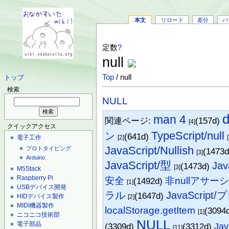
本文
リロード
差分
バ
定数
?
null
Top
/ null
トップ
検索
NULL
d
man 4
関連ページ:
(157d)
[4]
クイックアクセス
TypeScript/null
ン
(641d)
電子工作
[2]
JavaScript/Nullish
プロトタイピング
(1473
[3]
Arduino
JavaScript/型
Ja
(1473d)
[3]
M5Stack
Raspberry Pi
安全
非nullアサ
(1492d)
[1]
USBデバイス開発
ラル
JavaScri
(1647d)
HIDデバイス製作
[2]
MIDI機器製作
localStorage.getItem
(3094
[1]
ニコニコ技術部
NULL
電子部品
(3309d)
(3312d)
Jav
[11]