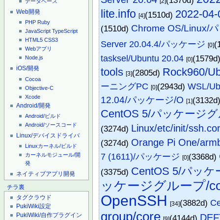
(1370d)
[2]
データベース
lite.info
2022-04-0
Web開発
(1510d)
[4]
PHP
Ruby
Chrome OS/Linu
(1510d)
JavaScript
TypeScript
HTML5
CSS3
Server 20.04.4/パッケージ
(
[0]
Webアプリ
tasksel/Ubuntu 20.04
(1579d
Node.js
[0]
iOS/開発
tools
Rock960/Ub
(2805d)
[3]
Cocoa
ーニングPC
(2943d)
WSL/U
[0]
Objective-C
Xcode
12.04/パッケージ/O
(3132d
[1]
Android/開発
CentOS 5/パッケージグ
Android/ビルド
Android/ソースコード
Linux/etc/init/ssh.co
(3274d)
Linux/デバイスドライバ
Orange Pi One/a
(3274d)
Linuxカーネル/ビルド
カーネルモジュール/開
7 (1611)/パッケージ
(3368d)
[0]
発
CentOS 5/パッケ
(3375d)
ネイティブアプリ開発
ッケージグループ/co
チラ裏
OpenSSH
タグクラウド
(3882d)
C
[34]
PukiWiki設定
group/core
PukiWiki/自作プラグイン
DE
(4144d)
[9]