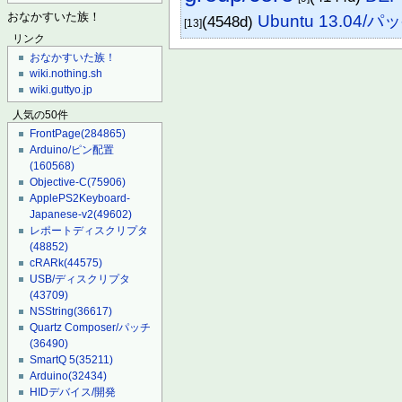
おなかすいた族！
Ubuntu 13.04/
(4548d)
[13]
リンク
おなかすいた族！
wiki.nothing.sh
wiki.guttyo.jp
人気の50件
FrontPage
(284865)
Arduino/ピン配置
(160568)
Objective-C
(75906)
ApplePS2Keyboard-
Japanese-v2
(49602)
レポートディスクリプタ
(48852)
cRARk
(44575)
USB/ディスクリプタ
(43709)
NSString
(36617)
Quartz Composer/パッチ
(36490)
SmartQ 5
(35211)
Arduino
(32434)
HIDデバイス/開発