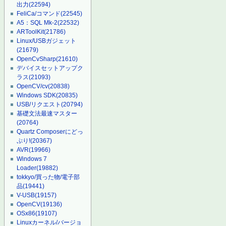
出力
(22594)
FeliCa/コマンド
(22545)
A5：SQL Mk-2
(22532)
ARToolKit
(21786)
Linux/USBガジェット
(21679)
OpenCvSharp
(21610)
デバイスセットアップク
ラス
(21093)
OpenCV/cv
(20838)
Windows SDK
(20835)
USB/リクエスト
(20794)
基礎文法最速マスター
(20764)
Quartz Composerにどっ
ぷり!
(20367)
AVR
(19966)
Windows 7
Loader
(19882)
tokkyo/買った物/電子部
品
(19441)
V-USB
(19157)
OpenCV
(19136)
OSx86
(19107)
Linuxカーネル/バージョ