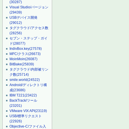
(30287)
Visual Studio/バージョン
(29439)
USBデバイス開発
(29012)
タグクラウド/アクセス数
(28256)
セブン・ステップ・ガイ
ド
(28077)
IndivBox.key
(27578)
MFC/クラス
(26673)
MoinMoin
(26087)
BitBake
(25839)
タグクラウド/内部被リン
ク数
(25714)
smile.world
(24522)
Android/ディレクトリ構
成
(23686)
IBM T221
(23422)
BackTrack/ツール
(23201)
VMware VIX API
(23119)
USB/標準リクエスト
(22926)
Objective-C/ファイル入