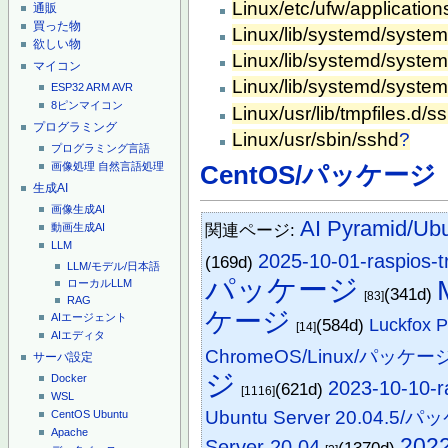
Linux/etc/ufw/applicatio
通販
買った物
Linux/lib/systemd/system
欲しい物
Linux/lib/systemd/system
マイコン
Linux/lib/systemd/syste
ESP32
ARM
AVR
8ピンマイコン
Linux/usr/lib/tmpfiles.d/s
プログラミング
Linux/usr/sbin/sshd
?
プログラミング言語
画像処理
自然言語処理
CentOS/パッケージ
生成AI
画像生成AI
AI Pyrami
関連ページ:
動画生成AI
LLM
2025-10-01-raspios-tr
(169d)
LLM/モデル/日本語
パッケージ
ローカルLLM
(341d)
[83]
RAG
ケージ
AIエージェント
(584d)
Luckfox
[14]
AIエディタ
ChromeOS/Linux/パッケー
サーバ設定
ジ
Docker
2023-10-10-r
(621d)
[1116]
WSL
Ubuntu Server 20.04.5/
CentOS
Ubuntu
Apache
2022
Server 20.04