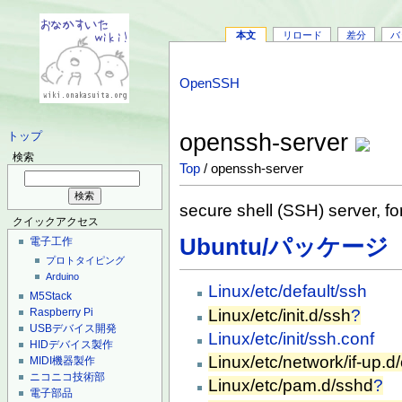
本文
リロード
差分
バ
OpenSSH
openssh-server
トップ
検索
Top
/ openssh-server
secure shell (SSH) server, 
クイックアクセス
Ubuntu/パッケージ
電子工作
プロトタイピング
Arduino
Linux/etc/default/ssh
M5Stack
Linux/etc/init.d/ssh
?
Raspberry Pi
USBデバイス開発
Linux/etc/init/ssh.conf
HIDデバイス製作
Linux/etc/network/if-up.
MIDI機器製作
ニコニコ技術部
Linux/etc/pam.d/sshd
?
電子部品