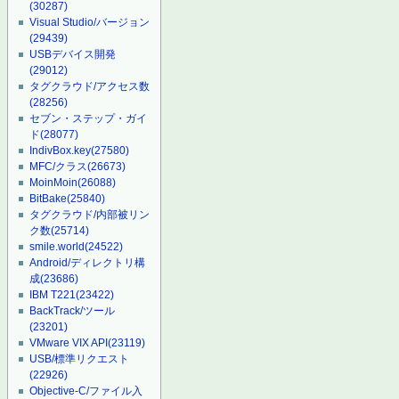
(30287)
Visual Studio/バージョン
(29439)
USBデバイス開発
(29012)
タグクラウド/アクセス数
(28256)
セブン・ステップ・ガイ
ド
(28077)
IndivBox.key
(27580)
MFC/クラス
(26673)
MoinMoin
(26088)
BitBake
(25840)
タグクラウド/内部被リン
ク数
(25714)
smile.world
(24522)
Android/ディレクトリ構
成
(23686)
IBM T221
(23422)
BackTrack/ツール
(23201)
VMware VIX API
(23119)
USB/標準リクエスト
(22926)
Objective-C/ファイル入