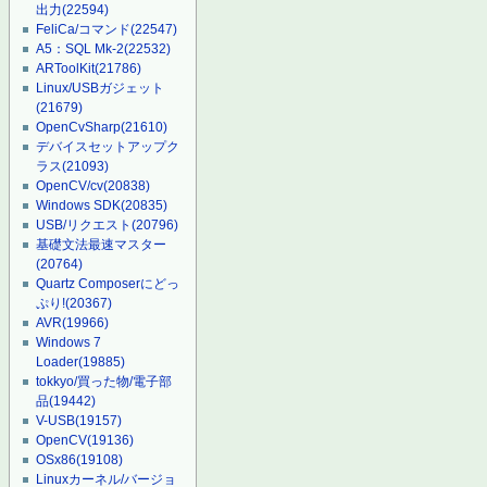
出力
(22594)
FeliCa/コマンド
(22547)
A5：SQL Mk-2
(22532)
ARToolKit
(21786)
Linux/USBガジェット
(21679)
OpenCvSharp
(21610)
デバイスセットアップク
ラス
(21093)
OpenCV/cv
(20838)
Windows SDK
(20835)
USB/リクエスト
(20796)
基礎文法最速マスター
(20764)
Quartz Composerにどっ
ぷり!
(20367)
AVR
(19966)
Windows 7
Loader
(19885)
tokkyo/買った物/電子部
品
(19442)
V-USB
(19157)
OpenCV
(19136)
OSx86
(19108)
Linuxカーネル/バージョ