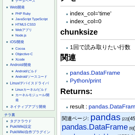
データベース
Web開発
index_col='time'
PHP
Ruby
JavaScript
TypeScript
index_col=0
HTML5
CSS3
chunksize
Webアプリ
Node.js
iOS/開発
1回で読み取りたい行数
Cocoa
Objective-C
関連
Xcode
Android/開発
Android/ビルド
pandas.DataFrame
Android/ソースコード
Python/print
Linux/デバイスドライバ
Returns:
Linuxカーネル/ビルド
カーネルモジュール/開
発
result :
pandas.DataFra
ネイティブアプリ開発
pandas
チラ裏
関連ページ:
(4
[22]
タグクラウド
pandas.DataFrame
PukiWiki設定
[9]
PukiWiki/自作プラグイン