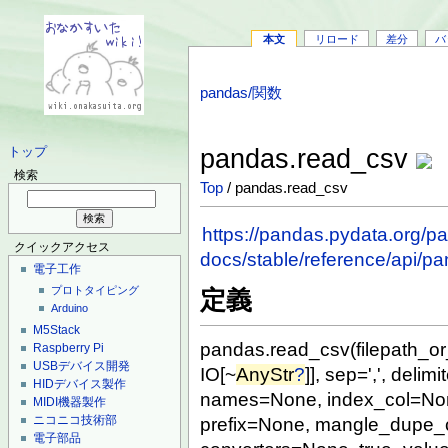
本文
リロード
差分
バ
pandas/関数
pandas.read_csv
トップ
検索
Top
/ pandas.read_csv
https://pandas.pydata.org/p
クイックアクセス
docs/stable/reference/api/p
電子工作
プロトタイピング
定義
Arduino
M5Stack
pandas.read_csv(filepath_or_b
Raspberry Pi
USBデバイス開発
IO[~
AnyStr
?
]], sep=',', delim
HIDデバイス製作
names=None, index_col=Non
MIDI機器製作
ニコニコ技術部
prefix=None, mangle_dupe_
電子部品