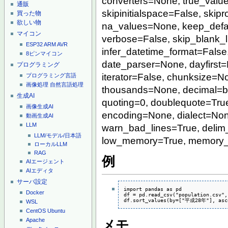
converters=None, true_valu
通販
skipinitialspace=False, ski
買った物
欲しい物
na_values=None, keep_defaul
マイコン
verbose=False, skip_blank_
ESP32
ARM
AVR
infer_datetime_format=False
8ピンマイコン
date_parser=None, dayfirst
プログラミング
iterator=False, chunksize=No
プログラミング言語
画像処理
自然言語処理
thousands=None, decimal=b'.'
生成AI
quoting=0, doublequote=Tr
画像生成AI
encoding=None, dialect=Non
動画生成AI
LLM
warn_bad_lines=True, delim
LLM/モデル/日本語
low_memory=True, memory_m
ローカルLLM
RAG
例
AIエージェント
AIエディタ
サーバ設定
import pandas as pd

Docker
df = pd.read_csv("population.csv",
df.sort_values(by=["平成28年"], asc
WSL
CentOS
Ubuntu
Apache
メモ