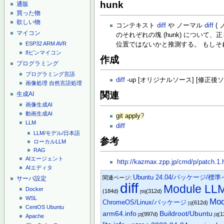
hunk
通販
買った物
欲しい物
コンテキスト
diff
や ノーマル
diff
(
マイコン
のそれぞれの塊 (hunk) について
ESP32
ARM
AVR
位置ではないかと推測する。 もしそれ
8ピンマイコン
作成
プログラミング
プログラミング言語
diff
-up [オリジナルソース] [修正後
画像処理
自然言語処理
関連
生成AI
画像生成AI
動画生成AI
git apply
?
LLM
diff
LLM/モデル/日本語
参考
ローカルLLM
RAG
AIエージェント
http://kazmax.zpp.jp/cmd/p/patch.1.
AIエディタ
Ubuntu 24.04/パッケージ/
関連ページ:
サーバ設定
diff
Module L
Docker
(184d)
(312d)
[55]
WSL
Mod
ChromeOS/Linux/パッケージ
(612d)
[1]
CentOS
Ubuntu
Buildroot/Ubuntu
arm64.info
(997d)
(1
[2]
[3]
Apache