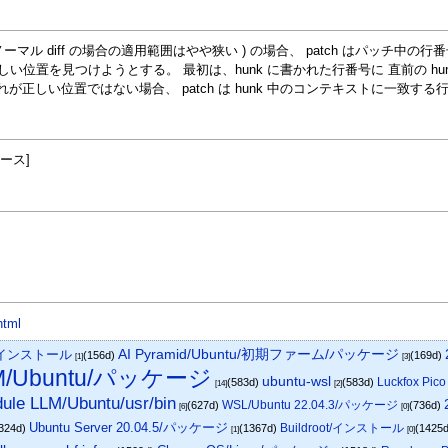
 ノーマル diff の場合の適用範囲はやや狭い ) の場合、 patch はパッチ
、正しい位置を見つけようとする。 最初は、hunk に書かれた行番号に 直前の 
が正しい位置ではない場合、 patch は hunk 中のコンテキストに一致す
ソース]
html
AI Pyramid/Ubuntu/初期ファーム/パッケージ
標準インストール
(156d)
(169d)
[1]
[3]
LM/Ubuntu/パッケージ
ubuntu-wsl
Luckfox Pi
(583d)
(583d)
[14]
[2]
ule LLM/Ubuntu/usr/bin
WSL/Ubuntu 22.04.3/パッケージ
(627d)
(736d)
[6]
[0]
Ubuntu Server 20.04.5/パッケージ
Buildroot/インストール
324d)
(1367d)
(1425
[1]
[0]