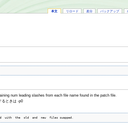
本文
リロード
差分
バックアップ
taining num leading slashes from each file name found in the patch file.
るときは -p0
d  with  the  old  and  new  files swapped. 