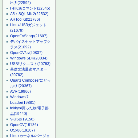
出力
(22592)
FeliCa/コマンド
(22545)
A5：SQL Mk-2
(22532)
ARToolKit
(21786)
Linux/USBガジェット
(21679)
OpenCvSharp
(21607)
デバイスセットアップク
ラス
(21092)
OpenCV/cv
(20837)
Windows SDK
(20834)
USB/リクエスト
(20793)
基礎文法最速マスター
(20762)
Quartz Composerにどっ
ぷり!
(20367)
AVR
(19966)
Windows 7
Loader
(19881)
tokkyo/買った物/電子部
品
(19440)
V-USB
(19156)
OpenCV
(19136)
OSx86
(19107)
Linuxカーネル/バージョ