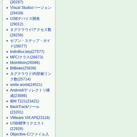
(30287)
Visual Studio/バージョン
(29439)
USBデバイス開発
(29012)
タグクラウド/アクセス数
(28256)
セブン・ステップ・ガイ
ド
(28077)
IndivBox.key
(27577)
MFC/クラス
(26673)
MoinMoin
(26086)
BitBake
(25839)
タグクラウド/内部被リン
ク数
(25714)
smile.world
(24521)
Android/ディレクトリ構
成
(23686)
IBM T221
(23421)
BackTrack/ツール
(23201)
VMware VIX API
(23118)
USB/標準リクエスト
(22926)
Objective-C/ファイル入