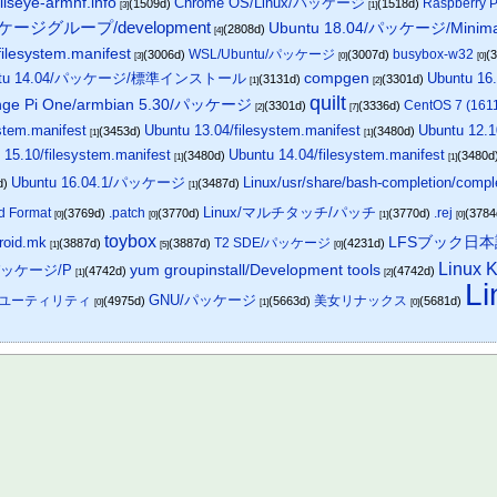
lseye-armhf.info
Chrome OS/Linux/パッケージ
Raspberry 
(1509d)
(1518d)
[3]
[1]
ッケージグループ/development
Ubuntu 18.04/パッケージ/Minima
(2808d)
[4]
ilesystem.manifest
WSL/Ubuntu/パッケージ
busybox-w32
(3006d)
(3007d)
(
[3]
[0]
[0]
ntu 14.04/パッケージ/標準インストール
compgen
Ubuntu 16.
(3131d)
(3301d)
[1]
[2]
quilt
nge Pi One/armbian 5.30/パッケージ
CentOS 7 (1
(3301d)
(3336d)
[2]
[7]
stem.manifest
Ubuntu 13.04/filesystem.manifest
Ubuntu 12.1
(3453d)
(3480d)
[1]
[1]
 15.10/filesystem.manifest
Ubuntu 14.04/filesystem.manifest
(3480d)
(3480d
[1]
[1]
Ubuntu 16.04.1/パッケージ
Linux/usr/share/bash-completion/compl
d)
(3487d)
[1]
Linux/マルチタッチ/パッチ
ed Format
.patch
.rej
(3769d)
(3770d)
(3770d)
(378
[0]
[0]
[1]
[0]
toybox
roid.mk
LFSブック日本語
T2 SDE/パッケージ
(3887d)
(3887d)
(4231d)
[1]
[5]
[0]
Linux K
4/パッケージ/P
yum groupinstall/Development tools
(4742d)
(4742d)
[1]
[2]
L
GNU/パッケージ
X/ユーティリティ
美女リナックス
(4975d)
(5663d)
(5681d)
[0]
[1]
[0]