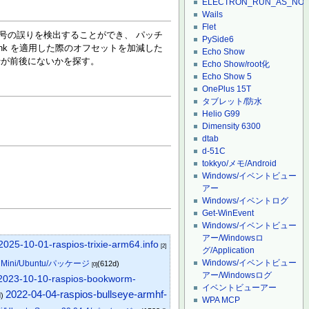
ELECTRON_RUN_AS_NO
Wails
Flet
中の行番号の誤りを検出することができ、 パッチ
PySide6
hunk を適用した際のオフセットを加減した
Echo Show
る行が前後にないかを探す。
Echo Show/root化
Echo Show 5
OnePlus 15T
タブレット/防水
Helio G99
Dimensity 6300
dtab
d-51C
tokkyo/メモ/Android
Windows/イベントビュー
アー
Windows/イベントログ
Get-WinEvent
Windows/イベントビュー
アー/Windowsロ
2025-10-01-raspios-trixie-arm64.info
[2]
グ/Application
Windows/イベントビュー
co Mini/Ubuntu/パッケージ
(612d)
[0]
アー/Windowsログ
2023-10-10-raspios-bookworm-
イベントビューアー
2022-04-04-raspios-bullseye-armhf-
d)
WPA MCP