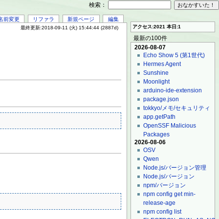
検索：
名前変更
リファラ
新規ページ
編集
アクセス:2021 本日:1
最終更新:2018-09-11 (火) 15:44:44 (2887d)
最新の100件
2026-08-07
Echo Show 5 (第1世代)
Hermes Agent
Sunshine
Moonlight
arduino-ide-extension
package.json
tokkyo/メモ/セキュリティ
app.getPath
OpenSSF Malicious
Packages
2026-08-06
OSV
Qwen
Node.js/バージョン管理
Node.js/バージョン
npm/バージョン
npm config get min-
release-age
npm config list