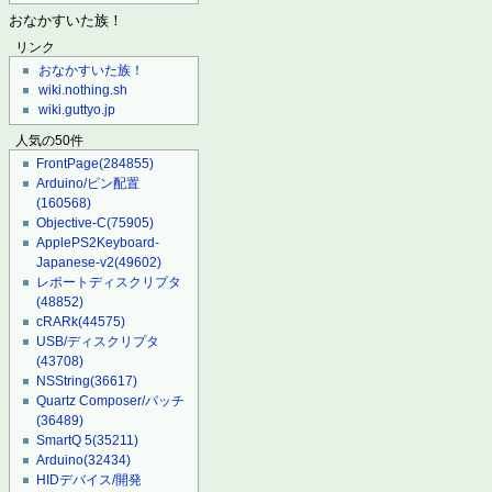
おなかすいた族！
リンク
おなかすいた族！
wiki.nothing.sh
wiki.guttyo.jp
人気の50件
FrontPage
(284855)
Arduino/ピン配置
(160568)
Objective-C
(75905)
ApplePS2Keyboard-
Japanese-v2
(49602)
レポートディスクリプタ
(48852)
cRARk
(44575)
USB/ディスクリプタ
(43708)
NSString
(36617)
Quartz Composer/パッチ
(36489)
SmartQ 5
(35211)
Arduino
(32434)
HIDデバイス/開発