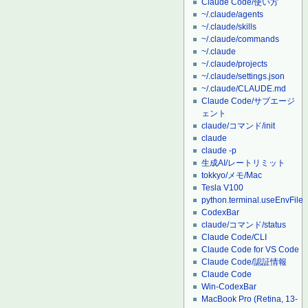
Claude Code/使い方
~/.claude/agents
~/.claude/skills
~/.claude/commands
~/.claude
~/.claude/projects
~/.claude/settings.json
~/.claude/CLAUDE.md
Claude Code/サブエージ
ェント
claude/コマンド/init
claude
claude -p
生成AI/レートリミット
tokkyo/メモ/Mac
Tesla V100
python.terminal.useEnvFile
CodexBar
claude/コマンド/status
Claude Code/CLI
Claude Code for VS Code
Claude Code/認証情報
Claude Code
Win-CodexBar
MacBook Pro (Retina, 13-