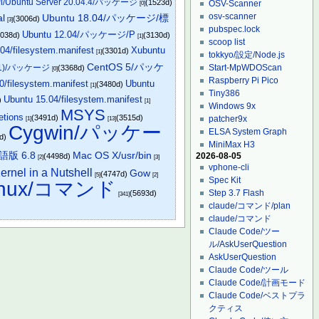
Pi/Ubuntu Server 20.04.4/パッケージ
(1523d)
OSV-Scanner
[0]
osv-scanner
l
Ubuntu 18.04/パッケージ/標
(3006d)
[3]
pubspec.lock
Ubuntu 12.04/パッケージ/P
3038d)
(3130d)
[1]
scoop list
04/filesystem.manifest
Xubuntu
(3301d)
[1]
tokkyo/設定/Node.js
CentOS 5/パッケ
611)/パッケージ
Start-MpWDOScan
(3368d)
[0]
Raspberry Pi Pico
0/filesystem.manifest
Ubuntu
(3480d)
[1]
Tiny386
Ubuntu 15.04/filesystem.manifest
)
[1]
Windows 9x
MSYS
etions
(3491d)
(3515d)
patcher9x
[1]
[13]
Cygwin/パッケー
ELSA System Graph
4d)
MiniMax H3
Mac OS X/usr/bin
版 6.8
2026-08-05
(4498d)
[2]
[3]
vphone-cli
ernel in a Nutshell
Gow
(4747d)
[5]
[2]
Spec Kit
inux/コマンド
Step 3.7 Flash
(5693d)
[341]
claude/コマンド/plan
claude/コマンド
Claude Code/ツー
ル/AskUserQuestion
AskUserQuestion
Claude Code/ツール
Claude Code/計画モード
Claude Code/ベストプラ
クティス