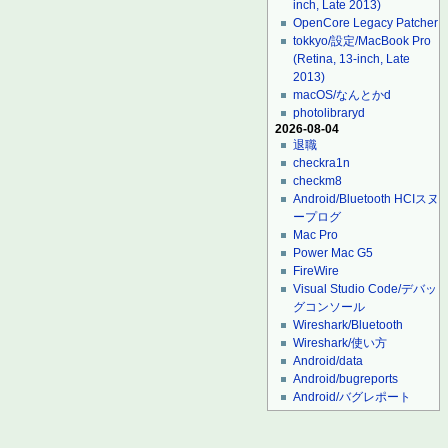
inch, Late 2013)
OpenCore Legacy Patcher
tokkyo/設定/MacBook Pro
(Retina, 13-inch, Late
2013)
macOS/なんとかd
photolibraryd
2026-08-04
退職
checkra1n
checkm8
Android/Bluetooth HCIスヌ
ープログ
Mac Pro
Power Mac G5
FireWire
Visual Studio Code/デバッ
グコンソール
Wireshark/Bluetooth
Wireshark/使い方
Android/data
Android/bugreports
Android/バグレポート