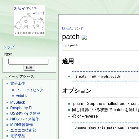
Linux/コマンド
patch
Top
/ patch
トップ
検索
適用
$ patch -p0 < mods.patch
クイックアクセス
電子工作
オプション
プロトタイピング
Arduino
M5Stack
-pnum - Strip the smallest prefix con
Raspberry Pi
同じ階層にいる状態で patch を適用す
USBデバイス開発
-R or --reverse
HIDデバイス製作
MIDI機器製作
Assume that this patch was  create
ニコニコ技術部
電子部品