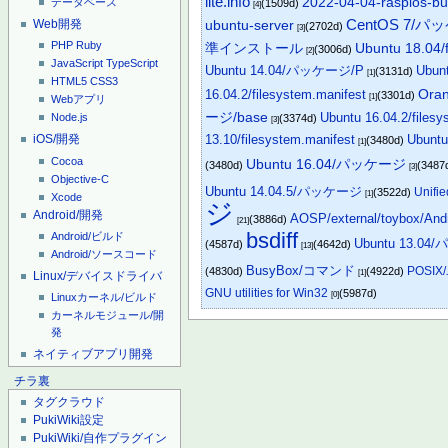
lite.info
2022-04-04-raspios-bul
データベース
(1509d)
[4]
CentOS 7/パ
ubuntu-server
Web開発
(2702d)
[3]
PHP
Ruby
Ubuntu 18.04/f
準インストール
(3006d)
[2]
JavaScript
TypeScript
Ubuntu 14.04/パッケージ/P
Ubu
(3131d)
[1]
HTML5
CSS3
16.04.2/filesystem.manifest
Ora
(3301d)
[1]
Webアプリ
ージ/base
Ubuntu 16.04.2/filesy
Node.js
(3374d)
[3]
13.10/filesystem.manifest
Ubuntu
iOS/開発
(3480d)
[1]
Cocoa
Ubuntu 16.04/パッケージ
(3480d)
(3487
[3]
Objective-C
Ubuntu 14.04.5/パッケージ
Unifi
(3522d)
[1]
Xcode
ジ
Android/開発
AOSP/external/toybox/And
(3886d)
[21]
bsdiff
Android/ビルド
Ubuntu 13.0
(4587d)
(4642d)
[13]
Android/ソースコード
BusyBox/コマンド
POSI
(4830d)
(4922d)
[1]
Linux/デバイスドライバ
GNU utilities for Win32
(5987d)
[0]
Linuxカーネル/ビルド
カーネルモジュール/開
発
ネイティブアプリ開発
チラ裏
タグクラウド
PukiWiki設定
PukiWiki/自作プラグイン