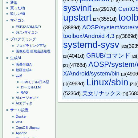
通販
sysvinit
CentOS
(2917d)
買った物
[15]
欲しい物
upstart
tool
(3551d)
[27]
マイコン
AOSP/system/core/re
(3889d)
ESP32
ARM
AVR
8ピンマイコン
toolbox/Android 4.3
(3889d
[1]
プログラミング
systemd-sysv
(393
プログラミング言語
[32]
画像処理
自然言語処理
GRUB/コマンド
(4041d)
[2]
[2]
生成AI
AOSP/system/c
(4768d)
画像生成AI
[21]
動画生成AI
X/Android/system/bin
(490
[1]
LLM
Linux/sbin
LLM/モデル/日本語
(4963d)
[1]
[21]
ローカルLLM
(5236d)
美女リナックス
(568
RAG
[0]
AIエージェント
AIエディタ
サーバ設定
Docker
WSL
CentOS
Ubuntu
Apache