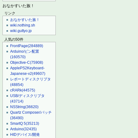
おなかすいた族！
リンク
おなかすいた族！
wiki.nothing.sh
wiki.guttyo.jp
人気の50件
FrontPage
(284889)
Arduino/ピン配置
(160570)
Objective-C
(75908)
ApplePS2Keyboard-
Japanese-v2
(49607)
レポートディスクリプタ
(48854)
cRARk
(44575)
USB/ディスクリプタ
(43714)
NSString
(36620)
Quartz Composer/パッチ
(36490)
SmartQ 5
(35213)
Arduino
(32435)
HIDデバイス/開発