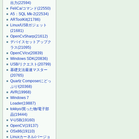
出力
(22594)
FeliCa/コマンド
(22550)
A5：SQL Mk-2
(22534)
ARToolKit
(21786)
Linux/USBガジェット
(21681)
OpenCvSharp
(21612)
デバイスセットアップク
ラス
(21095)
OpenCV/cv
(20839)
Windows SDK
(20836)
USB/リクエスト
(20799)
基礎文法最速マスター
(20765)
Quartz Composerにどっ
ぷり!
(20368)
AVR
(19968)
Windows 7
Loader
(19887)
tokkyo/買った物/電子部
品
(19444)
V-USB
(19160)
OpenCV
(19137)
OSx86
(19110)
Linuxカーネル/バージョ