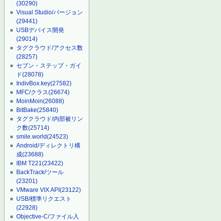
(30290)
Visual Studio/バージョン
(29441)
USBデバイス開発
(29014)
タグクラウド/アクセス数
(28257)
セブン・ステップ・ガイ
ド
(28078)
IndivBox.key
(27582)
MFC/クラス
(26674)
MoinMoin
(26088)
BitBake
(25840)
タグクラウド/内部被リン
ク数
(25714)
smile.world
(24523)
Android/ディレクトリ構
成
(23688)
IBM T221
(23422)
BackTrack/ツール
(23201)
VMware VIX API
(23122)
USB/標準リクエスト
(22928)
Objective-C/ファイル入