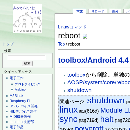
本文
リロード
差分
バ
Linux/コマンド
reboot
Top
/ reboot
トップ
検索
toolbox/Android 4.4
クイックアクセス
toolbox
から削除。単独の
電子工作
AOSP/system/core/reboot
プロトタイピング
shutdown
Arduino
M5Stack
shutdown
関連ページ:
Raspberry Pi
[3
USBデバイス開発
linux
Module L
(616d)
[81]
HIDデバイス製作
sync
halt
MIDI機器製作
(719d)
(72
[33]
[16]
ニコニコ技術部
poweroff
電子部品
(929d)
(2002d)
[11]