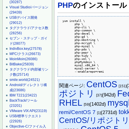
(30287)
PHP
のインストール
Visual Studio/バージョン
(29439)
USBデバイス開発
 yum install \

(29012)
	php \

	php-cli \

タグクラウド/アクセス数
	php-common \

(28256)
	php-devel \

	php-gd \

セブン・ステップ・ガイ
	php-mbstring \

	php-mcrypt \

ド
(28077)
	php-mysql \

IndivBox.key
(27578)
	php-pdo \

	php-pear \

MFC/クラス
(26673)
	php-tidy \

MoinMoin
(26086)
	php-xml \

	phpMyAdmin \

BitBake
(25839)
	mysql.x86_64 \

	mysql-server \

タグクラウド/内部被リン
	--enablerepo=remi
ク数
(25714)
smile.world
(24521)
CentOS
関連ページ:
(
Android/ディレクトリ構
[151]
成
(23686)
ポジトリ
Fe
(942d)
[37]
IBM T221
(23422)
RHEL
mysq
BackTrack/ツール
(1402d)
[59]
(23201)
tok
VMware VIX API
(23119)
remi/CentOS 7
(2731d)
[1]
USB/標準リクエスト
CentOS/リポジト
(22926)
Objective-C/ファイル入