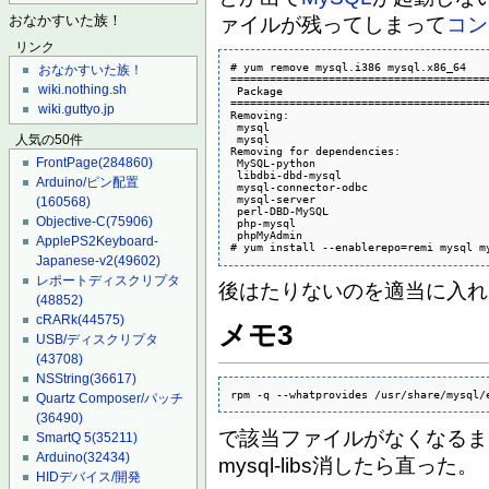
ァイルが残ってしまって
コン
おなかすいた族！
リンク
# yum remove mysql.i386 mysql.x86_64

おなかすいた族！
=======================================
wiki.nothing.sh
 Package                               
=======================================
wiki.guttyo.jp
Removing:

 mysql                                 
 mysql                                 
人気の50件
Removing for dependencies:

FrontPage
(284860)
 MySQL-python                          
 libdbi-dbd-mysql                      
Arduino/ピン配置
 mysql-connector-odbc                  
 mysql-server                          
(160568)
 perl-DBD-MySQL                        
Objective-C
(75906)
 php-mysql                             
 phpMyAdmin                            
ApplePS2Keyboard-
# yum install --enablerepo=remi mysql m
Japanese-v2
(49602)
レポートディスクリプタ
後はたりないのを適当に入れ
(48852)
cRARk
(44575)
メモ3
USB/ディスクリプタ
(43708)
NSString
(36617)
rpm -q --whatprovides /usr/share/mysql/
Quartz Composer/パッチ
(36490)
で該当ファイルがなくなるまで
SmartQ 5
(35211)
Arduino
(32434)
mysql-libs消したら直った。
HIDデバイス/開発