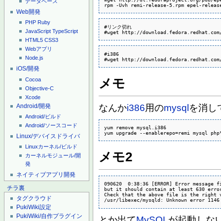
データベース
Web開発
PHP
Ruby
#リンク切れ

JavaScript
TypeScript
#wget http://download.fedora.redhat.com
HTML5
CSS3
Webアプリ
#i386

Node.js
#wget http://download.fedora.redhat.com
iOS/開発
Cocoa
メモ
Objective-C
Xcode
Android/開発
なんか
i386
用の
mysql
を消し
Android/ビルド
Android/ソースコード
yum remove mysql.i386

yum upgrade --enablerepo=remi mysql php
Linux/デバイスドライバ
Linuxカーネル/ビルド
メモ2
カーネルモジュール/開
発
ネイティブアプリ開発
090620  0:38:36 [ERROR] Error message f
チラ裏
but it should contain at least 630 error
Check that the above file is the right v
タグクラウド
/usr/libexec/mysqld: Unknown error 1146
PukiWiki設定
PukiWiki/自作プラグイン
とか出て
MySQL
が起動しない