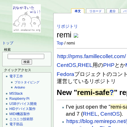
本文
リロード
差分
バ
リポジトリ
remi
Top
/ remi
トップ
検索
http://rpms.famillecollet.com/
CentOS
,
RHEL
用の
PHP
とか
クイックアクセス
Fedora
プロジェクトのコントリビ
電子工作
運営しているリポジトリ
プロトタイピング
Arduino
New "
remi-safe
?
" r
M5Stack
Raspberry Pi
USBデバイス開発
I've just open the "
remi-s
HIDデバイス製作
and 7 (
RHEL
,
CentOS
).
MIDI機器製作
ニコニコ技術部
https://blog.remirepo.ne
電子部品