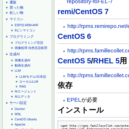
repository-for-EL-7
通販
買った物
remi/CentOS 7
欲しい物
マイコン
http://rpms.remirepo.net/
ESP32
ARM
AVR
8ピンマイコン
CentOS 6
プログラミング
プログラミング言語
画像処理
自然言語処理
http://rpms.famillecollet
生成AI
CentOS 5
/
RHEL 5
用
画像生成AI
動画生成AI
LLM
http://rpms.famillecollet
LLM/モデル/日本語
ローカルLLM
依存
RAG
AIエージェント
AIエディタ
EPEL
が必要
サーバ設定
インストール
Docker
WSL
CentOS
Ubuntu
Apache
wget http://rpms.famillecollet.com/enter
wget http://dl.fedoraproject.org/pub/ep