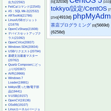
CentOS 5
(3203d)
[5]
[102]
出力
(22592)
tokkyo/設定/CentOS
FeliCa/コマンド
(22545)
[7
A5：SQL Mk-2
(22532)
phpMyAdm
ARToolKit
(21786)
(4910d)
[254]
Linux/USBガジェット
茶店プログラミング
(5669d)
(21679)
[0]
OpenCvSharp
(21608)
(6258d)
デバイスセットアップク
ラス
(21092)
OpenCV/cv
(20837)
Windows SDK
(20834)
USB/リクエスト
(20794)
基礎文法最速マスター
(20762)
Quartz Composerにどっ
ぷり!
(20367)
AVR
(19966)
Windows 7
Loader
(19881)
tokkyo/買った物/電子部
品
(19441)
V-USB
(19157)
OpenCV
(19136)
OSx86
(19107)
Linuxカーネル/バージョ