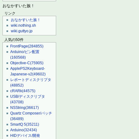
おなかすいた族！
リンク
おなかすいた族！
wiki.nothing.sh
wiki.guttyo.jp
人気の50件
FrontPage
(284855)
Arduino/ピン配置
(160568)
Objective-C
(75905)
ApplePS2Keyboard-
Japanese-v2
(49602)
レポートディスクリプタ
(48852)
cRARk
(44575)
USB/ディスクリプタ
(43708)
NSString
(36617)
Quartz Composer/パッチ
(36489)
SmartQ 5
(35211)
Arduino
(32434)
HIDデバイス/開発