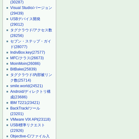
(30287)
Visual Studio/バージョン
(29439)
USBデバイス開発
(29012)
タグクラウド/アクセス数
(28256)
セブン・ステップ・ガイ
ド
(28077)
IndivBox.key
(27577)
MFC/クラス
(26673)
MoinMoin
(26086)
BitBake
(25839)
タグクラウド/内部被リン
ク数
(25714)
smile.world
(24521)
Android/ディレクトリ構
成
(23686)
IBM T221
(23421)
BackTrack/ツール
(23201)
VMware VIX API
(23118)
USB/標準リクエスト
(22926)
Objective-C/ファイル入