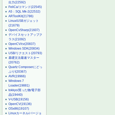
出力
(22592)
FeliCa/コマンド
(22545)
A5：SQL Mk-2
(22532)
ARToolKit
(21786)
Linux/USBガジェット
(21679)
OpenCvSharp
(21607)
デバイスセットアップク
ラス
(21092)
OpenCV/cv
(20837)
Windows SDK
(20834)
USB/リクエスト
(20793)
基礎文法最速マスター
(20762)
Quartz Composerにどっ
ぷり!
(20367)
AVR
(19966)
Windows 7
Loader
(19881)
tokkyo/買った物/電子部
品
(19440)
V-USB
(19156)
OpenCV
(19136)
OSx86
(19107)
Linuxカーネル/バージョ