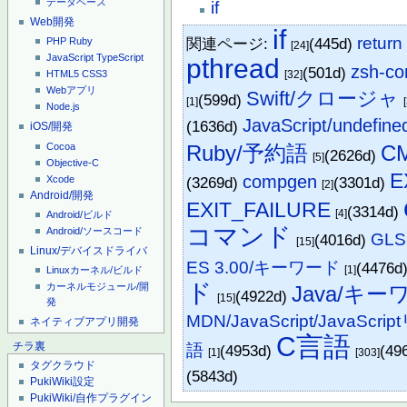
データベース
if
Web開発
if
return
関連ページ:
(445d)
PHP
Ruby
[24]
JavaScript
TypeScript
pthread
zsh-c
(501d)
[32]
HTML5
CSS3
Webアプリ
Swift/クロージャ
(599d)
[1]
Node.js
JavaScript/undefine
(1636d)
iOS/開発
Cocoa
Ruby/予約語
C
(2626d)
[5]
Objective-C
E
compgen
Xcode
(3269d)
(3301d)
[2]
Android/開発
EXIT_FAILURE
(3314d)
[4]
Android/ビルド
コマンド
Android/ソースコード
GLS
(4016d)
[15]
Linux/デバイスドライバ
ES 3.00/キーワード
(4476d
[1]
Linuxカーネル/ビルド
ド
カーネルモジュール/開
Java/キー
(4922d)
[15]
発
MDN/JavaScript/JavaSc
ネイティブアプリ開発
C言語
チラ裏
語
(4953d)
(49
[1]
[303]
タグクラウド
(5843d)
PukiWiki設定
PukiWiki/自作プラグイン