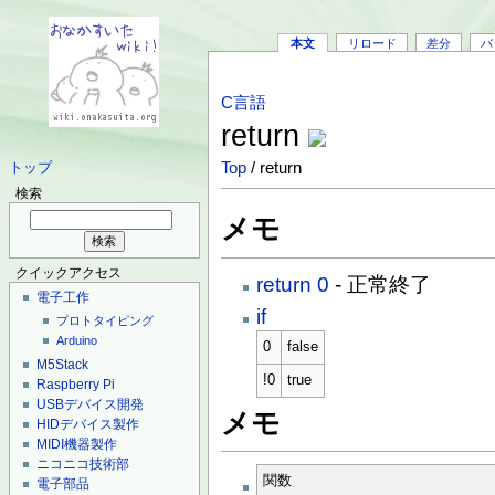
本文
リロード
差分
バ
C言語
return
Top
/ return
トップ
検索
メモ
クイックアクセス
return 0
- 正常終了
電子工作
if
プロトタイピング
Arduino
0
false
M5Stack
!0
true
Raspberry Pi
USBデバイス開発
メモ
HIDデバイス製作
MIDI機器製作
ニコニコ技術部
関数
電子部品