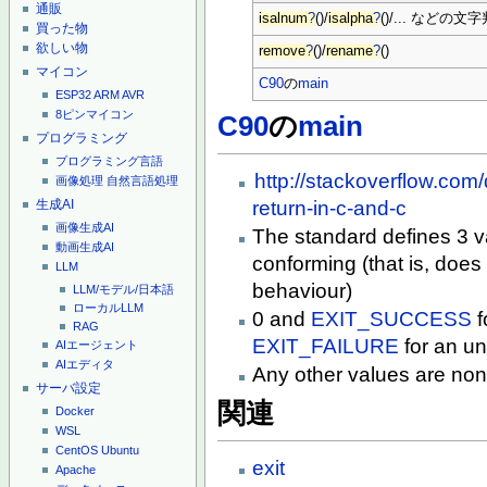
通販
isalnum
?
()/
isalpha
?
()/... などの
買った物
欲しい物
remove
?
()/
rename
?
()
マイコン
C90
の
main
ESP32
ARM
AVR
8ピンマイコン
C90
の
main
プログラミング
プログラミング言語
http://stackoverflow.co
画像処理
自然言語処理
生成AI
return-in-c-and-c
画像生成AI
The standard defines 3 val
動画生成AI
conforming (that is, does
LLM
behaviour)
LLM/モデル/日本語
ローカルLLM
0 and
EXIT_SUCCESS
f
RAG
EXIT_FAILURE
for an un
AIエージェント
AIエディタ
Any other values are non
サーバ設定
関連
Docker
WSL
CentOS
Ubuntu
exit
Apache