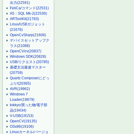
出力
(22591)
FeliCa/コマンド
(22531)
A5：SQL Mk-2
(22530)
ARToolKit
(21783)
Linux/USBガジェット
(21676)
OpenCvSharp
(21606)
デバイスセットアップク
ラス
(21088)
OpenCV/cv
(20837)
Windows SDK
(20828)
USB/リクエスト
(20785)
基礎文法最速マスター
(20759)
Quartz Composerにどっ
ぷり!
(20365)
AVR
(19962)
Windows 7
Loader
(19879)
tokkyo/買った物/電子部
品
(19434)
V-USB
(19153)
OpenCV
(19135)
OSx86
(19106)
Linuxカーネル/バージョ