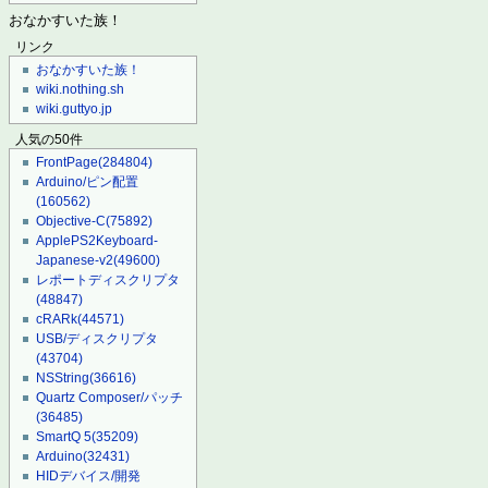
おなかすいた族！
リンク
おなかすいた族！
wiki.nothing.sh
wiki.guttyo.jp
人気の50件
FrontPage
(284804)
Arduino/ピン配置
(160562)
Objective-C
(75892)
ApplePS2Keyboard-
Japanese-v2
(49600)
レポートディスクリプタ
(48847)
cRARk
(44571)
USB/ディスクリプタ
(43704)
NSString
(36616)
Quartz Composer/パッチ
(36485)
SmartQ 5
(35209)
Arduino
(32431)
HIDデバイス/開発