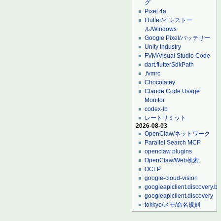
グ
Pixel 4a
Flutter/インストー
ル/Windows
Google Pixel/バッテリー
Unity Industry
FVM/Visual Studio Code
dart.flutterSdkPath
.fvmrc
Chocolatey
Claude Code Usage
Monitor
codex-lb
レートリミット
2026-08-03
OpenClaw/ネットワーク
Parallel Search MCP
openclaw plugins
OpenClaw/Web検索
OCLP
google-cloud-vision
googleapiclient.discovery.bu
googleapiclient.discovery
tokkyo/メモ/命名規則