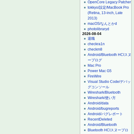
OpenCore Legacy Patcher
tokkyo/設定/MacBook Pro
(Retina, 13-inch, Late
2013)
macOS/なんとかd
photolibraryd
2026-08-04
退職
checkra1n
checkm8
Android/Bluetooth HCIスヌ
ープログ
Mac Pro
Power Mac G5
FireWire
Visual Studio Code/デバッ
グコンソール
Wireshark/Bluetooth
Wireshark/使い方
Android/data
Android/bugreports
Android/バグレポート
RecentDeleted
Android/Bluetooth
Bluetooth HCIスヌープロ