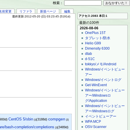
検索：
名前変更
リファラ
新規ページ
編集
アクセス:2083 本日:1
最終更新:2012-05-20 (日) 03:23:45 (5191d)
最新の100件
2026-08-06
OnePlus 15T
タブレット/防水
Helio G99
Dimensity 6300
dtab
d-51C
tokkyo/メモ/Android
Windows/イベントビュー
アー
Windows/イベントログ
Get-WinEvent
Windows/イベントビュー
アー/Windowsロ
グ/Application
Windows/イベントビュー
アー/Windowsログ
イベントビューアー
CentOS 5/sbin
compgen
900d)
(3188d)
[1]
[2]
WPA MCP
are/bash-completion/completions
OSV-Scanner
(3489d)
[1]