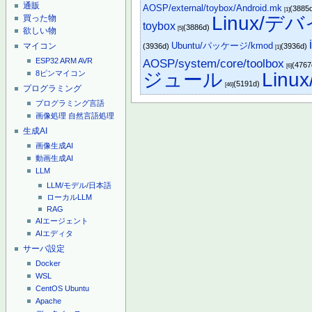
通販
AOSP/external/toybox/Android.mk
(3885
[1]
Linux/
買った物
toybox
(3886d)
[5]
欲しい物
Ubuntu/パッケージ/kmod
マイコン
(3936d)
(3936d)
[1]
ESP32
ARM
AVR
AOSP/system/core/toolbox
(476
[6]
8ピンマイコン
ジュール
Lin
(5191d)
[46]
プログラミング
プログラミング言語
画像処理
自然言語処理
生成AI
画像生成AI
動画生成AI
LLM
LLM/モデル/日本語
ローカルLLM
RAG
AIエージェント
AIエディタ
サーバ設定
Docker
WSL
CentOS
Ubuntu
Apache