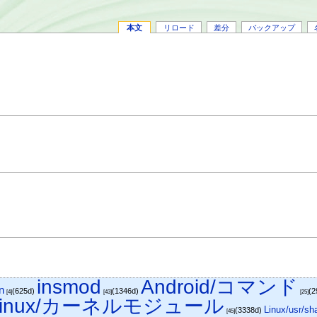
本文
リロード
差分
バックアップ
insmod
Android/コマンド
n
(625d)
(1346d)
(2
[4]
[43]
[25]
Linux/カーネルモジュール
Linux/usr/sh
(3338d)
[45]