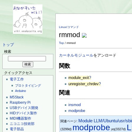
Linux/コマンド
rmmod
Top
/ rmmod
トップ
検索
カーネルモジュール
をアンロード
関数
クイックアクセス
module_exit
?
電子工作
unregister_chrdev
?
プロトタイピング
Arduino
関連
M5Stack
Raspberry Pi
insmod
USBデバイス開発
modprobe
HIDデバイス製作
MIDI機器製作
Module LLM/Ubuntu/usr/sbi
関連ページ:
ニコニコ技術部
modprobe
電子部品
(3299d)
(3327d)
[45]