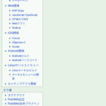
データベース
Web開発
PHP
Ruby
JavaScript
TypeScript
HTML5
CSS3
Webアプリ
Node.js
iOS/開発
Cocoa
Objective-C
Xcode
Android/開発
Android/ビルド
Android/ソースコード
Linux/デバイスドライバ
Linuxカーネル/ビルド
カーネルモジュール/開
発
ネイティブアプリ開発
チラ裏
タグクラウド
PukiWiki設定
PukiWiki/自作プラグイン