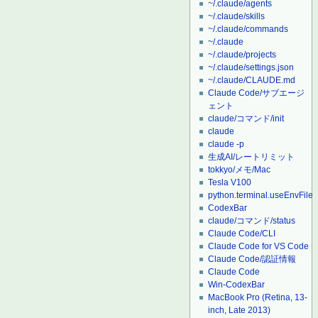
~/.claude/agents
~/.claude/skills
~/.claude/commands
~/.claude
~/.claude/projects
~/.claude/settings.json
~/.claude/CLAUDE.md
Claude Code/サブエージ
ェント
claude/コマンド/init
claude
claude -p
生成AI/レートリミット
tokkyo/メモ/Mac
Tesla V100
python.terminal.useEnvFile
CodexBar
claude/コマンド/status
Claude Code/CLI
Claude Code for VS Code
Claude Code/認証情報
Claude Code
Win-CodexBar
MacBook Pro (Retina, 13-
inch, Late 2013)