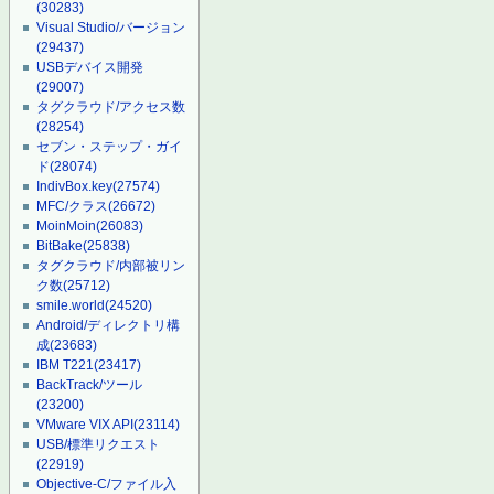
(30283)
Visual Studio/バージョン
(29437)
USBデバイス開発
(29007)
タグクラウド/アクセス数
(28254)
セブン・ステップ・ガイ
ド
(28074)
IndivBox.key
(27574)
MFC/クラス
(26672)
MoinMoin
(26083)
BitBake
(25838)
タグクラウド/内部被リン
ク数
(25712)
smile.world
(24520)
Android/ディレクトリ構
成
(23683)
IBM T221
(23417)
BackTrack/ツール
(23200)
VMware VIX API
(23114)
USB/標準リクエスト
(22919)
Objective-C/ファイル入