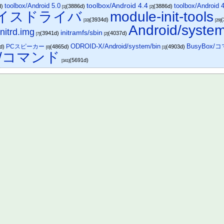
toolbox/Android 5.0
toolbox/Android 4.4
toolbox/Android 
d)
(3886d)
(3886d)
[1]
[2]
デバイスドライバ
module-init-tools
(3934d)
(
[33]
[29]
Android/system
initrd.img
initramfs/sbin
(3941d)
(4037d)
[7]
[2]
ODROID-X/Android/system/bin
BusyBox/
PCスピーカー
7d)
(4865d)
(4903d)
[0]
[1]
ux/コマンド
(5691d)
[341]