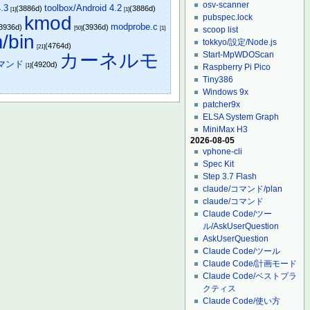
osv-scanner
4.3
toolbox/Android 4.2
(3886d)
(3886d)
[1]
[1]
kmod
pubspec.lock
modprobe.c
3936d)
(3936d)
[50]
[1]
scoop list
/bin
tokkyo/設定/Node.js
(4764d)
[21]
カーネルモ
Start-MpWDOScan
コマンド
(4920d)
[1]
Raspberry Pi Pico
Tiny386
Windows 9x
patcher9x
ELSA System Graph
MiniMax H3
2026-08-05
vphone-cli
Spec Kit
Step 3.7 Flash
claude/コマンド/plan
claude/コマンド
Claude Code/ツー
ル/AskUserQuestion
AskUserQuestion
Claude Code/ツール
Claude Code/計画モード
Claude Code/ベストプラ
クティス
Claude Code/使い方