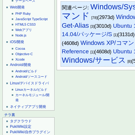
データベース
Windows/Sy
関連ページ:
Web開発
マンド
PHP
Ruby
Windo
(2973d)
[78]
JavaScript
TypeScript
Get-Alias
Ubuntu
HTML5
CSS3
(3010d)
[3]
Webアプリ
14.04/パッケージ/S
(3131d
[1]
Node.js
Windows XP/コマ
iOS/開発
(4608d)
Cocoa
Reference
Ubuntu
(4608d)
[1]
Objective-C
Windows/サービス
Xcode
(
[8]
Android/開発
Android/ビルド
Android/ソースコード
Linux/デバイスドライバ
Linuxカーネル/ビルド
カーネルモジュール/開
発
ネイティブアプリ開発
チラ裏
タグクラウド
PukiWiki設定
PukiWiki/自作プラグイン