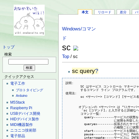
本文
リロード
差分
バ
Windows/コマン
ド
sc
トップ
検索
Top
/ sc
sc query
?
クイックアクセス
説明:

電子工作
        SC はサービス コントロール マネー
        するコマンド ライン プログラムです。

プロトタイピング
使用法:

Arduino
        sc <サーバー> [コマンド] [サービス名
M5Stack
       オプションの <サーバー> は "\\サーバ
Raspberry Pi
        「sc [コマンド]」と入力すると詳細
USBデバイス開発
        コマンド一覧:

          query-----------サービス
HIDデバイス製作
                          に状態を列挙し
          queryex---------拡張され
MIDI機器製作
                          の種類ごと
ニコニコ技術部
          start-----------サービスを開始
          pause-----------サービスに P
電子部品
          interrogate-----サービスに I