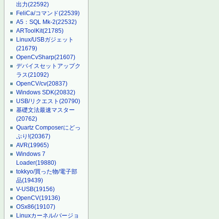
出力
(22592)
FeliCa/コマンド
(22539)
A5：SQL Mk-2
(22532)
ARToolKit
(21785)
Linux/USBガジェット
(21679)
OpenCvSharp
(21607)
デバイスセットアップク
ラス
(21092)
OpenCV/cv
(20837)
Windows SDK
(20832)
USB/リクエスト
(20790)
基礎文法最速マスター
(20762)
Quartz Composerにどっ
ぷり!
(20367)
AVR
(19965)
Windows 7
Loader
(19880)
tokkyo/買った物/電子部
品
(19439)
V-USB
(19156)
OpenCV
(19136)
OSx86
(19107)
Linuxカーネル/バージョ