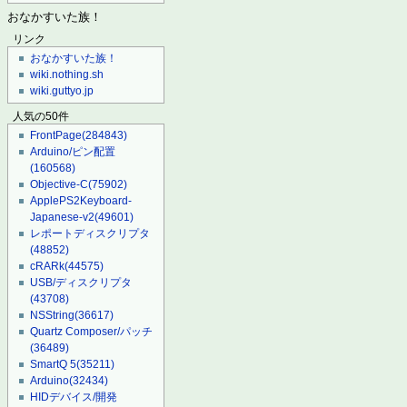
おなかすいた族！
リンク
おなかすいた族！
wiki.nothing.sh
wiki.guttyo.jp
人気の50件
FrontPage
(284843)
Arduino/ピン配置
(160568)
Objective-C
(75902)
ApplePS2Keyboard-
Japanese-v2
(49601)
レポートディスクリプタ
(48852)
cRARk
(44575)
USB/ディスクリプタ
(43708)
NSString
(36617)
Quartz Composer/パッチ
(36489)
SmartQ 5
(35211)
Arduino
(32434)
HIDデバイス/開発