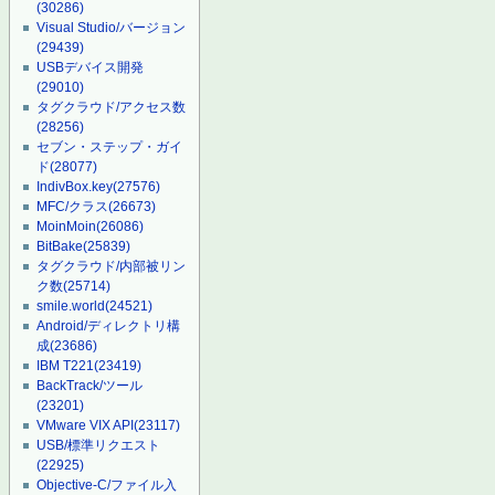
(30286)
Visual Studio/バージョン
(29439)
USBデバイス開発
(29010)
タグクラウド/アクセス数
(28256)
セブン・ステップ・ガイ
ド
(28077)
IndivBox.key
(27576)
MFC/クラス
(26673)
MoinMoin
(26086)
BitBake
(25839)
タグクラウド/内部被リン
ク数
(25714)
smile.world
(24521)
Android/ディレクトリ構
成
(23686)
IBM T221
(23419)
BackTrack/ツール
(23201)
VMware VIX API
(23117)
USB/標準リクエスト
(22925)
Objective-C/ファイル入