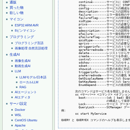
          continue--------サービスに C
通販
          stop------------サービスに S
買った物
          config----------サービスの構
          description-----サービスの説
欲しい物
          failure---------エラー発生
          failureflag-----サービスの
マイコン
          sidtype---------サービスのサ
          privs-----------サービスの
ESP32
ARM
AVR
          qc--------------サービスの構
8ピンマイコン
          qdescription----サービスの説
          qfailure--------エラー発生
プログラミング
          qfailureflag----サービスの
          qsidtype--------サービスのサ
プログラミング言語
          qprivs----------サービスの
          qtriggerinfo----サービス
画像処理
自然言語処理
          qpreferrednode--サービスの優
          delete----------レジストリ
生成AI
          create----------サービスを
          control---------サービスに C
画像生成AI
          sdshow----------サービスの
          sdset-----------サービスの
動画生成AI
          showsid---------任意の名前
LLM
          triggerinfo-----サービス
          preferrednode---サービスの優
LLM/モデル/日本語
          GetDisplayName--サービスの Di
          GetKeyName------サービスの Se
ローカルLLM
          EnumDepend------サービスの依
RAG
        次のコマンドはサービス名を指定しません:
AIエージェント
        sc <サーバー> <コマンド> <オプション
AIエディタ
          boot------------(ok | 
                          の構成とし
サーバ設定
          Lock------------サービス 
          QueryLock-------SCManager
Docker
例:

        sc start MyService

WSL
QUERY と QUERYEX コマンドのヘルプを表示しますか?
CentOS
Ubuntu
Apache