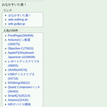
おなかすいた族！
リンク
おなかすいた族！
wiki.nothing.sh
wiki.guttyo.jp
人気の50件
FrontPage
(284908)
Arduino/ピン配置
(160575)
Objective-C
(75910)
ApplePS2Keyboard-
Japanese-v2
(49608)
レポートディスクリプタ
(48855)
cRARk
(44578)
USB/ディスクリプタ
(43716)
NSString
(36622)
Quartz Composer/パッチ
(36493)
SmartQ 5
(35214)
Arduino
(32435)
HIDデバイス/開発