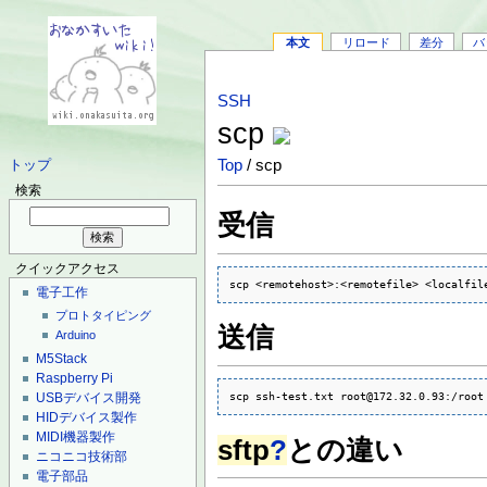
本文
リロード
差分
バ
SSH
scp
Top
/ scp
トップ
検索
受信
クイックアクセス
scp <remotehost>:<remotefile> <localfil
電子工作
プロトタイピング
送信
Arduino
M5Stack
Raspberry Pi
scp ssh-test.txt root@172.32.0.93:/root
USBデバイス開発
HIDデバイス製作
MIDI機器製作
sftp
?
との違い
ニコニコ技術部
電子部品