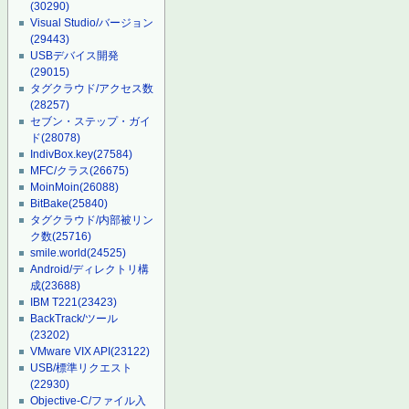
(30290)
Visual Studio/バージョン
(29443)
USBデバイス開発
(29015)
タグクラウド/アクセス数
(28257)
セブン・ステップ・ガイ
ド
(28078)
IndivBox.key
(27584)
MFC/クラス
(26675)
MoinMoin
(26088)
BitBake
(25840)
タグクラウド/内部被リン
ク数
(25716)
smile.world
(24525)
Android/ディレクトリ構
成
(23688)
IBM T221
(23423)
BackTrack/ツール
(23202)
VMware VIX API
(23122)
USB/標準リクエスト
(22930)
Objective-C/ファイル入