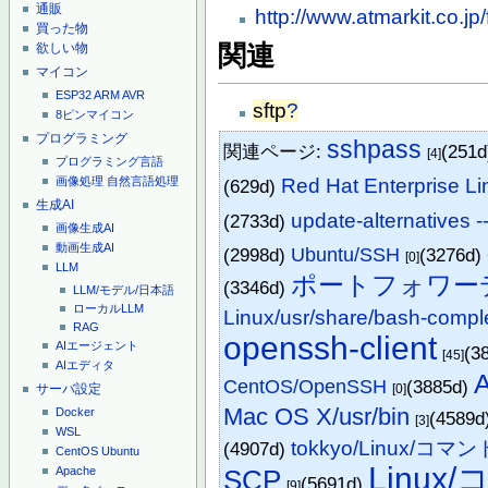
通販
http://www.atmarkit.co.jp
買った物
欲しい物
関連
マイコン
ESP32
ARM
AVR
sftp
?
8ピンマイコン
プログラミング
sshpass
関連ページ:
(251
[4]
プログラミング言語
Red Hat Enterprise
画像処理
自然言語処理
(629d)
生成AI
update-alternatives -
(2733d)
画像生成AI
動画生成AI
(2998d)
Ubuntu/SSH
(3276d)
[0]
LLM
ポートフォワー
(3346d)
LLM/モデル/日本語
ローカルLLM
Linux/usr/share/bash-compl
RAG
openssh-client
AIエージェント
(3
[45]
AIエディタ
A
CentOS/OpenSSH
(3885d)
[0]
サーバ設定
Mac OS X/usr/bin
Docker
(4589d
[3]
WSL
tokkyo/Linux/コマン
(4907d)
CentOS
Ubuntu
Linux
Apache
SCP
(5691d)
[9]