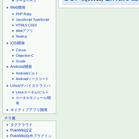
データベース
Web開発
PHP
Ruby
JavaScript
TypeScript
HTML5
CSS3
Webアプリ
Node.js
iOS/開発
Cocoa
Objective-C
Xcode
Android/開発
Android/ビルド
Android/ソースコード
Linux/デバイスドライバ
Linuxカーネル/ビルド
カーネルモジュール/開
発
ネイティブアプリ開発
チラ裏
タグクラウド
PukiWiki設定
PukiWiki/自作プラグイン