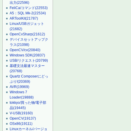
出力
(22596)
FeliCa/コマンド
(22553)
A5：SQL Mk-2
(22534)
ARToolKit
(21787)
Linux/USBガジェット
(21682)
OpenCvSharp
(21612)
デバイスセットアップク
ラス
(21098)
OpenCV/cv
(20840)
Windows SDK
(20837)
USB/リクエスト
(20799)
基礎文法最速マスター
(20768)
Quartz Composerにどっ
ぷり!
(20369)
AVR
(19969)
Windows 7
Loader
(19888)
tokkyo/買った物/電子部
品
(19445)
V-USB
(19160)
OpenCV
(19137)
OSx86
(19111)
Linuxカーネル/バージョ