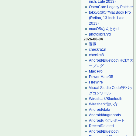
inch, Late 2013)
OpenCore Legacy Patcher
tokkyo/設定/MacBook Pro
(Retina, 13-inch, Late
2013)
macOS/なんとかd
photolibraryd
2026-08-04
退職
checkra1n
checkm8
Android/Bluetooth HCIスヌ
ープログ
Mac Pro
Power Mac G5
FireWire
Visual Studio Code/デバッ
グコンソール
Wireshark/Bluetooth
Wireshark/使い方
Android/data
Android/bugreports
Android/バグレポート
RecentDeleted
Android/Bluetooth