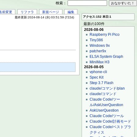
検索：
名前変更
リファラ
新規ページ
編集
アクセス:152 本日:1
最終更新:2024-08-14 (水) 03:51:59 (722d)
最新の100件
2026-08-06
Raspberry Pi Pico
Tiny386
Windows 9x
patcher9x
ELSA System Graph
MiniMax H3
2026-08-05
vphone-cli
Spec Kit
Step 3.7 Flash
claude/コマンド/plan
claude/コマンド
Claude Code/ツー
ル/AskUserQuestion
AskUserQuestion
Claude Code/ツール
Claude Code/計画モード
Claude Code/ベストプラ
クティス