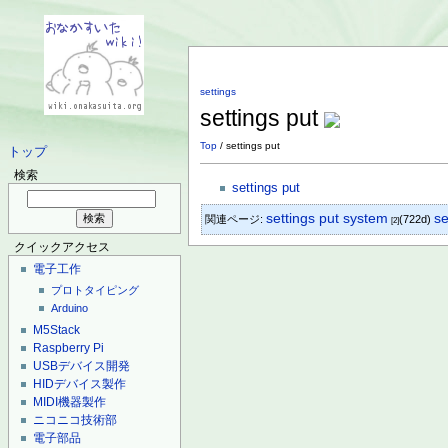
settings
settings put
Top
/ settings put
トップ
検索
settings put
se
settings put system
関連ページ:
(722d)
[2]
クイックアクセス
電子工作
プロトタイピング
Arduino
M5Stack
Raspberry Pi
USBデバイス開発
HIDデバイス製作
MIDI機器製作
ニコニコ技術部
電子部品