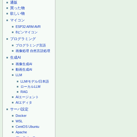
通販
買った物
欲しい物
マイコン
ESP32
ARM
AVR
8ピンマイコン
プログラミング
プログラミング言語
画像処理
自然言語処理
生成AI
画像生成AI
動画生成AI
LLM
LLM/モデル/日本語
ローカルLLM
RAG
AIエージェント
AIエディタ
サーバ設定
Docker
WSL
CentOS
Ubuntu
Apache