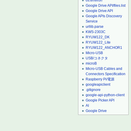
os.environ
Google Drive API/files.list
Google Drive API
Google APIs Discovery
Service
urllib.parse
KWS-2303C
RYUW122_DK
RYUW122_Lite
RYUW122_ANCHOR1
Micro-USB
USB/コネクタ
microB
Micro-USB Cables and
Connectors Specification
Raspberry Pi/電源
googleapiclient
.gitignore
google-api-python-client
Google Picker API
AI
Google Drive