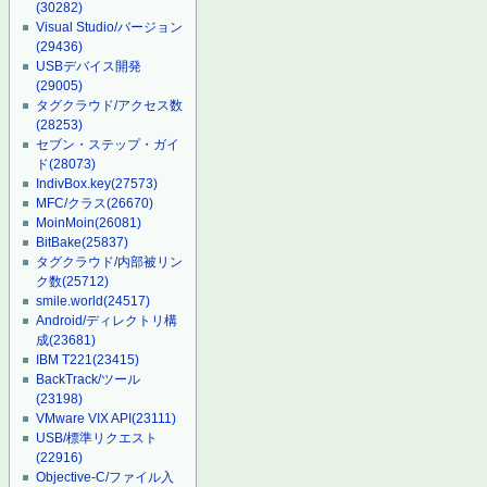
(30282)
Visual Studio/バージョン
(29436)
USBデバイス開発
(29005)
タグクラウド/アクセス数
(28253)
セブン・ステップ・ガイ
ド
(28073)
IndivBox.key
(27573)
MFC/クラス
(26670)
MoinMoin
(26081)
BitBake
(25837)
タグクラウド/内部被リン
ク数
(25712)
smile.world
(24517)
Android/ディレクトリ構
成
(23681)
IBM T221
(23415)
BackTrack/ツール
(23198)
VMware VIX API
(23111)
USB/標準リクエスト
(22916)
Objective-C/ファイル入