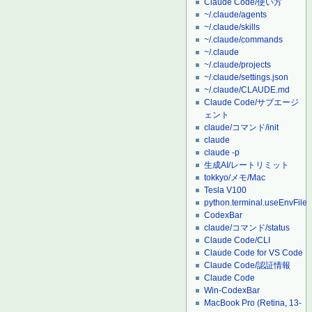
Claude Code/使い方
~/.claude/agents
~/.claude/skills
~/.claude/commands
~/.claude
~/.claude/projects
~/.claude/settings.json
~/.claude/CLAUDE.md
Claude Code/サブエージ
ェント
claude/コマンド/init
claude
claude -p
生成AI/レートリミット
tokkyo/メモ/Mac
Tesla V100
python.terminal.useEnvFile
CodexBar
claude/コマンド/status
Claude Code/CLI
Claude Code for VS Code
Claude Code/認証情報
Claude Code
Win-CodexBar
MacBook Pro (Retina, 13-