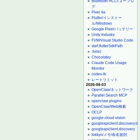
Bluetooth HCIスヌープロ
グ
Pixel 4a
Flutter/インストー
ル/Windows
Google Pixel/バッテリー
Unity Industry
FVM/Visual Studio Code
dart.flutterSdkPath
.fvmrc
Chocolatey
Claude Code Usage
Monitor
codex-lb
レートリミット
2026-08-03
OpenClaw/ネットワーク
Parallel Search MCP
openclaw plugins
OpenClaw/Web検索
OCLP
google-cloud-vision
googleapiclient.discovery.bu
googleapiclient.discovery
tokkyo/メモ/命名規則