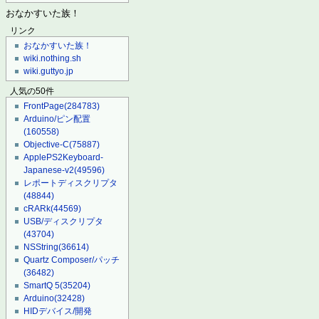
おなかすいた族！
リンク
おなかすいた族！
wiki.nothing.sh
wiki.guttyo.jp
人気の50件
FrontPage
(284783)
Arduino/ピン配置
(160558)
Objective-C
(75887)
ApplePS2Keyboard-
Japanese-v2
(49596)
レポートディスクリプタ
(48844)
cRARk
(44569)
USB/ディスクリプタ
(43704)
NSString
(36614)
Quartz Composer/パッチ
(36482)
SmartQ 5
(35204)
Arduino
(32428)
HIDデバイス/開発