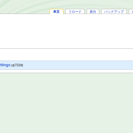
本文
リロード
差分
バックアップ
ttings
(722d)
[3]