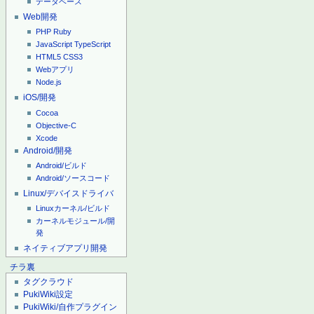
データベース
Web開発
PHP
Ruby
JavaScript
TypeScript
HTML5
CSS3
Webアプリ
Node.js
iOS/開発
Cocoa
Objective-C
Xcode
Android/開発
Android/ビルド
Android/ソースコード
Linux/デバイスドライバ
Linuxカーネル/ビルド
カーネルモジュール/開
発
ネイティブアプリ開発
チラ裏
タグクラウド
PukiWiki設定
PukiWiki/自作プラグイン