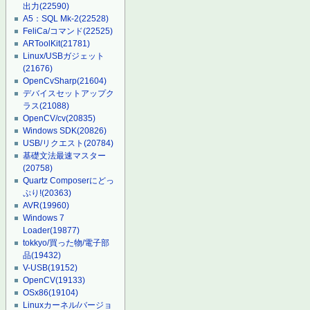
出力
(22590)
A5：SQL Mk-2
(22528)
FeliCa/コマンド
(22525)
ARToolKit
(21781)
Linux/USBガジェット
(21676)
OpenCvSharp
(21604)
デバイスセットアップク
ラス
(21088)
OpenCV/cv
(20835)
Windows SDK
(20826)
USB/リクエスト
(20784)
基礎文法最速マスター
(20758)
Quartz Composerにどっ
ぷり!
(20363)
AVR
(19960)
Windows 7
Loader
(19877)
tokkyo/買った物/電子部
品
(19432)
V-USB
(19152)
OpenCV
(19133)
OSx86
(19104)
Linuxカーネル/バージョ