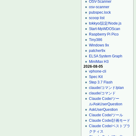
OSV-Scanner
osv-scanner
pubspec.lock
scoop list
tokkyo/設定/Node.js
Start-MpWDOScan
Raspberry Pi Pico
Tiny386
Windows 9x
patcher9x
ELSA System Graph
MiniMax H3
2026-08-05
vphone-cli
Spec Kit
Step 3.7 Flash
claude/コマンド/plan
claude/コマンド
Claude Code/ツー
ル/AskUserQuestion
AskUserQuestion
Claude Code/ツール
Claude Code/計画モード
Claude Code/ベストプラ
クティス