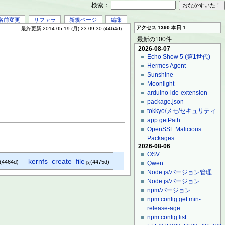
検索：
名前変更
リファラ
新規ページ
編集
アクセス:1390 本日:1
最終更新:2014-05-19 (月) 23:09:30 (4464d)
最新の100件
2026-08-07
Echo Show 5 (第1世代)
Hermes Agent
Sunshine
Moonlight
arduino-ide-extension
package.json
tokkyo/メモ/セキュリティ
app.getPath
OpenSSF Malicious
Packages
2026-08-06
OSV
__kernfs_create_file
(4464d)
(4475d)
Qwen
[3]
Node.js/バージョン管理
Node.js/バージョン
npm/バージョン
npm config get min-
release-age
npm config list