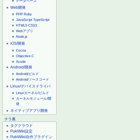
データベース
Web開発
PHP
Ruby
JavaScript
TypeScript
HTML5
CSS3
Webアプリ
Node.js
iOS/開発
Cocoa
Objective-C
Xcode
Android/開発
Android/ビルド
Android/ソースコード
Linux/デバイスドライバ
Linuxカーネル/ビルド
カーネルモジュール/開
発
ネイティブアプリ開発
チラ裏
タグクラウド
PukiWiki設定
PukiWiki/自作プラグイン