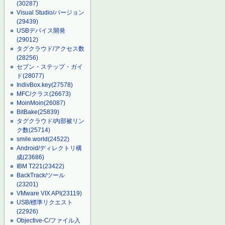
(30287)
Visual Studio/バージョン
(29439)
USBデバイス開発
(29012)
タグクラウド/アクセス数
(28256)
セブン・ステップ・ガイ
ド
(28077)
IndivBox.key
(27578)
MFC/クラス
(26673)
MoinMoin
(26087)
BitBake
(25839)
タグクラウド/内部被リン
ク数
(25714)
smile.world
(24522)
Android/ディレクトリ構
成
(23686)
IBM T221
(23422)
BackTrack/ツール
(23201)
VMware VIX API
(23119)
USB/標準リクエスト
(22926)
Objective-C/ファイル入