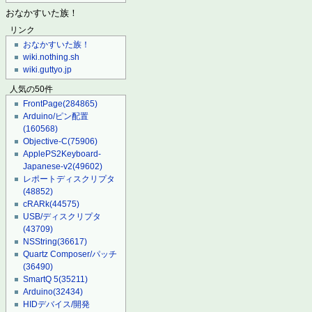
おなかすいた族！
リンク
おなかすいた族！
wiki.nothing.sh
wiki.guttyo.jp
人気の50件
FrontPage
(284865)
Arduino/ピン配置
(160568)
Objective-C
(75906)
ApplePS2Keyboard-
Japanese-v2
(49602)
レポートディスクリプタ
(48852)
cRARk
(44575)
USB/ディスクリプタ
(43709)
NSString
(36617)
Quartz Composer/パッチ
(36490)
SmartQ 5
(35211)
Arduino
(32434)
HIDデバイス/開発