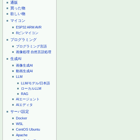
通販
買った物
欲しい物
マイコン
ESP32
ARM
AVR
8ピンマイコン
プログラミング
プログラミング言語
画像処理
自然言語処理
生成AI
画像生成AI
動画生成AI
LLM
LLM/モデル/日本語
ローカルLLM
RAG
AIエージェント
AIエディタ
サーバ設定
Docker
WSL
CentOS
Ubuntu
Apache