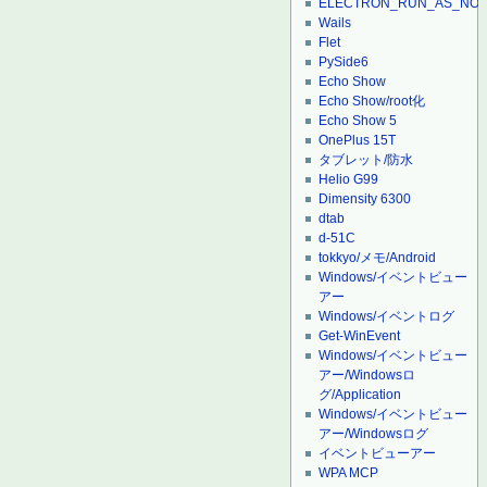
ELECTRON_RUN_AS_NO
Wails
Flet
PySide6
Echo Show
Echo Show/root化
Echo Show 5
OnePlus 15T
タブレット/防水
Helio G99
Dimensity 6300
dtab
d-51C
tokkyo/メモ/Android
Windows/イベントビュー
アー
Windows/イベントログ
Get-WinEvent
Windows/イベントビュー
アー/Windowsロ
グ/Application
Windows/イベントビュー
アー/Windowsログ
イベントビューアー
WPA MCP