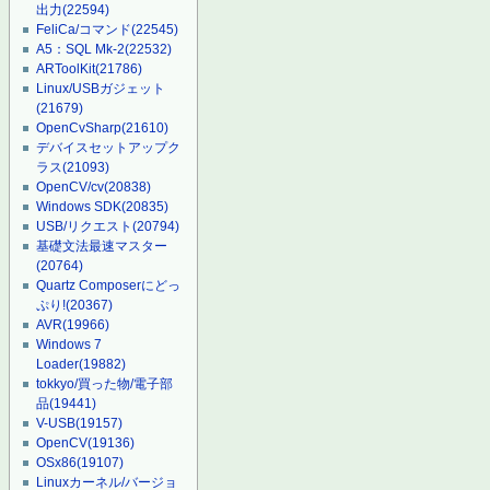
出力
(22594)
FeliCa/コマンド
(22545)
A5：SQL Mk-2
(22532)
ARToolKit
(21786)
Linux/USBガジェット
(21679)
OpenCvSharp
(21610)
デバイスセットアップク
ラス
(21093)
OpenCV/cv
(20838)
Windows SDK
(20835)
USB/リクエスト
(20794)
基礎文法最速マスター
(20764)
Quartz Composerにどっ
ぷり!
(20367)
AVR
(19966)
Windows 7
Loader
(19882)
tokkyo/買った物/電子部
品
(19441)
V-USB
(19157)
OpenCV
(19136)
OSx86
(19107)
Linuxカーネル/バージョ