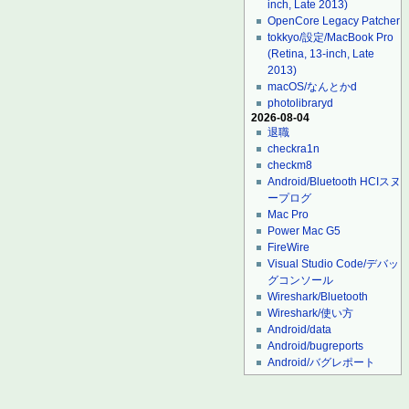
inch, Late 2013)
OpenCore Legacy Patcher
tokkyo/設定/MacBook Pro
(Retina, 13-inch, Late
2013)
macOS/なんとかd
photolibraryd
2026-08-04
退職
checkra1n
checkm8
Android/Bluetooth HCIスヌ
ープログ
Mac Pro
Power Mac G5
FireWire
Visual Studio Code/デバッ
グコンソール
Wireshark/Bluetooth
Wireshark/使い方
Android/data
Android/bugreports
Android/バグレポート