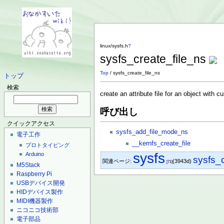
linux/sysfs.h
?
sysfs_create_file_ns
Top
/ sysfs_create_file_ns
トップ
検索
create an attribute file for an object with 
呼び出し
クイックアクセス
sysfs_add_file_mode_ns
電子工作
__kernfs_create_file
プロトタイピング
sysfs
Arduino
sysfs_c
関連ページ:
(3943d)
[71]
M5Stack
Raspberry Pi
USBデバイス開発
HIDデバイス製作
MIDI機器製作
ニコニコ技術部
電子部品