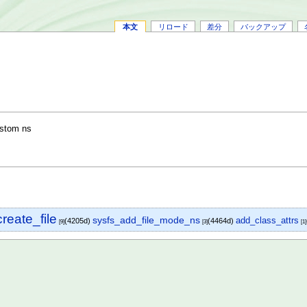
本文
リロード
差分
バックアップ
custom ns
reate_file
sysfs_add_file_mode_ns
add_class_attrs
(4205d)
(4464d)
[9]
[3]
[1]