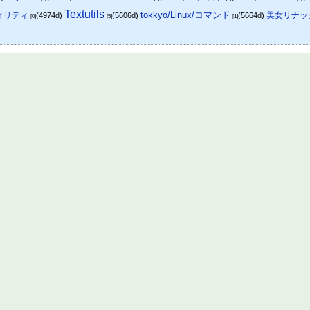
Textutils
tokkyo/Linux/コマンド
ティリティ
美女リナッ
(4974d)
(5606d)
(5664d)
[0]
[5]
[1]