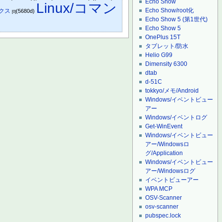
Echo Show
Linux/コマン
Echo Show/root化
クス
(5680d)
[0]
Echo Show 5 (第1世代)
Echo Show 5
OnePlus 15T
タブレット/防水
Helio G99
Dimensity 6300
dtab
d-51C
tokkyo/メモ/Android
Windows/イベントビュー
アー
Windows/イベントログ
Get-WinEvent
Windows/イベントビュー
アー/Windowsロ
グ/Application
Windows/イベントビュー
アー/Windowsログ
イベントビューアー
WPA MCP
OSV-Scanner
osv-scanner
pubspec.lock