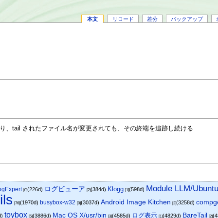
本文
リロード
差分
バックアップ
まり、tail されたファイル名が変更されても、その終端を追跡し続ける
Module LLM/Ubuntu/
ログビューア
Klogg
ogExpert
(226d)
(384d)
(598d)
[0]
[2]
[1]
ils
Android Image Kitchen
compg
busybox-w32
(1970d)
(3037d)
(3258d)
[76]
[0]
[2]
toybox
Mac OS X/usr/bin
ログ表示
BareTail
d)
(3886d)
(4585d)
(4829d)
(
[5]
[3]
[1]
[2]