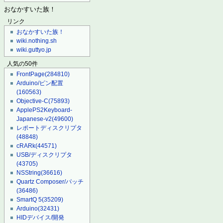
おなかすいた族！
リンク
おなかすいた族！
wiki.nothing.sh
wiki.guttyo.jp
人気の50件
FrontPage
(284810)
Arduino/ピン配置
(160563)
Objective-C
(75893)
ApplePS2Keyboard-
Japanese-v2
(49600)
レポートディスクリプタ
(48848)
cRARk
(44571)
USB/ディスクリプタ
(43705)
NSString
(36616)
Quartz Composer/パッチ
(36486)
SmartQ 5
(35209)
Arduino
(32431)
HIDデバイス/開発