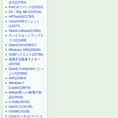
出力
(22592)
FeliCa/コマンド
(22532)
A5：SQL Mk-2
(22530)
ARToolKit
(21783)
Linux/USBガジェット
(21677)
OpenCvSharp
(21606)
デバイスセットアップク
ラス
(21089)
OpenCV/cv
(20837)
Windows SDK
(20828)
USB/リクエスト
(20788)
基礎文法最速マスター
(20760)
Quartz Composerにどっ
ぷり!
(20366)
AVR
(19963)
Windows 7
Loader
(19879)
tokkyo/買った物/電子部
品
(19435)
V-USB
(19153)
OpenCV
(19136)
OSx86
(19106)
Linuxカーネル/バージョ