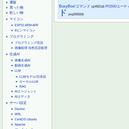
通販
BusyBox/コマンド
POSIX/ユー
(4921d)
買った物
[1]
ド
欲しい物
(5692d)
[341]
マイコン
ESP32
ARM
AVR
8ピンマイコン
プログラミング
プログラミング言語
画像処理
自然言語処理
生成AI
画像生成AI
動画生成AI
LLM
LLM/モデル/日本語
ローカルLLM
RAG
AIエージェント
AIエディタ
サーバ設定
Docker
WSL
CentOS
Ubuntu
Apache