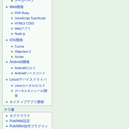
データベース
Web開発
PHP
Ruby
JavaScript
TypeScript
HTML5
CSS3
Webアプリ
Node.js
iOS/開発
Cocoa
Objective-C
Xcode
Android/開発
Android/ビルド
Android/ソースコード
Linux/デバイスドライバ
Linuxカーネル/ビルド
カーネルモジュール/開
発
ネイティブアプリ開発
チラ裏
タグクラウド
PukiWiki設定
PukiWiki/自作プラグイン