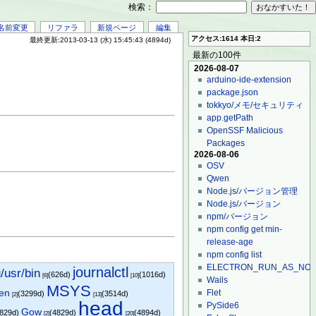
検索：
名前変更
リファラ
新規ページ
編集
アクセス:1614 本日:2
最終更新:2013-03-13 (水) 15:45:43 (4894d)
最新の100件
2026-08-07
arduino-ide-extension
package.json
tokkyo/メモ/セキュリティ
app.getPath
OpenSSF Malicious
Packages
2026-08-06
OSV
Qwen
Node.js/バージョン管理
Node.js/バージョン
npm/バージョン
npm config get min-
release-age
npm config list
ELECTRON_RUN_AS_NO
journalctl
usr/bin
(626d)
(1016d)
[6]
[10]
Wails
MSYS
en
Flet
(3299d)
(3514d)
[2]
[13]
head
PySide6
Gow
4829d)
(4829d)
(4894d)
[2]
[20]