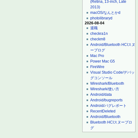
(Retina, 13-inch, Late
2013)
macOS/なんとかd
photolibraryd
2026-08-04
退職
checkra1n
checkm8
Android/Bluetooth HCIスヌ
ープログ
Mac Pro
Power Mac G5
FireWire
Visual Studio Code/デバッ
グコンソール
Wireshark/Bluetooth
Wireshark/使い方
Android/data
Android/bugreports
Android/バグレポート
RecentDeleted
Android/Bluetooth
Bluetooth HCIスヌープロ
グ