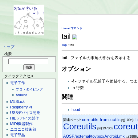
Linux/コマンド
tail
Top
/ tail
トップ
検索
tail - ファイルの末尾の部分を表示する
オプション
クイックアクセス
-f - ファイル記述子を追跡する。つ
電子工作
-n 行数
プロトタイピング
Arduino
関連
M5Stack
Raspberry Pi
head
USBデバイス開発
HIDデバイス製作
coreutils-from-uutils
L
関連ページ:
(100d)
[3]
MIDI機器製作
Coreutils
coreut
(1970d)
ニコニコ技術部
[19]
電子部品
AOSP/external/toybox/Android.mk
(3886
[1]