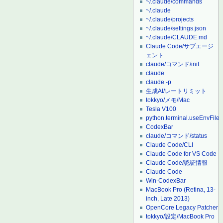
~/.claude/commands
~/.claude
~/.claude/projects
~/.claude/settings.json
~/.claude/CLAUDE.md
Claude Code/サブエージ
ェント
claude/コマンド/init
claude
claude -p
生成AI/レートリミット
tokkyo/メモ/Mac
Tesla V100
python.terminal.useEnvFile
CodexBar
claude/コマンド/status
Claude Code/CLI
Claude Code for VS Code
Claude Code/認証情報
Claude Code
Win-CodexBar
MacBook Pro (Retina, 13-
inch, Late 2013)
OpenCore Legacy Patcher
tokkyo/設定/MacBook Pro