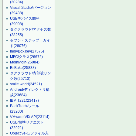
(30284)
Visual Studio/バージョン
(29438)
USBデバイス開発
(29008)
タグクラウド/アクセス数
(28255)
セブン・ステップ・ガイ
ド
(28076)
IndivBox.key
(27575)
MFC/クラス
(26672)
MoinMoin
(26084)
BitBake
(25838)
タグクラウド/内部被リン
ク数
(25713)
smile.world
(24521)
Android/ディレクトリ構
成
(23684)
IBM T221
(23417)
BackTrack/ツール
(23200)
VMware VIX API
(23114)
USB/標準リクエスト
(22921)
Objective-C/ファイル入