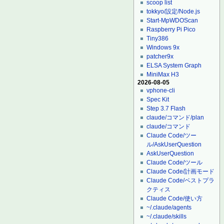
scoop list
tokkyo/設定/Node.js
Start-MpWDOScan
Raspberry Pi Pico
Tiny386
Windows 9x
patcher9x
ELSA System Graph
MiniMax H3
2026-08-05
vphone-cli
Spec Kit
Step 3.7 Flash
claude/コマンド/plan
claude/コマンド
Claude Code/ツー
ル/AskUserQuestion
AskUserQuestion
Claude Code/ツール
Claude Code/計画モード
Claude Code/ベストプラ
クティス
Claude Code/使い方
~/.claude/agents
~/.claude/skills