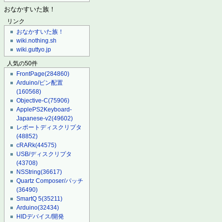
おなかすいた族！
リンク
おなかすいた族！
wiki.nothing.sh
wiki.guttyo.jp
人気の50件
FrontPage
(284860)
Arduino/ピン配置
(160568)
Objective-C
(75906)
ApplePS2Keyboard-
Japanese-v2
(49602)
レポートディスクリプタ
(48852)
cRARk
(44575)
USB/ディスクリプタ
(43708)
NSString
(36617)
Quartz Composer/パッチ
(36490)
SmartQ 5
(35211)
Arduino
(32434)
HIDデバイス/開発