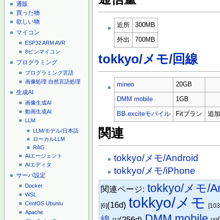
通販
買った物
欲しい物
近所
300MB
マイコン
外出
700MB
ESP32
ARM
AVR
8ピンマイコン
tokkyo/メモ/回線
プログラミング
プログラミング言語
画像処理
自然言語処理
mineo
20GB
生成AI
DMM mobile
1GB
画像生成AI
動画生成AI
BB.exciteモバイル
Fitプラン
追加
LLM
関連
LLM/モデル/日本語
ローカルLLM
RAG
tokkyo/メモ/Android
AIエージェント
AIエディタ
tokkyo/メモ/iPhone
サーバ設定
tokkyo/メモ/An
Docker
関連ページ:
WSL
tokkyo/メモ
(16d)
CentOS
Ubuntu
[6]
[103
Apache
DMM mobile
線
(256d)