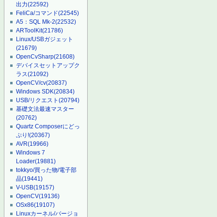
出力
(22592)
FeliCa/コマンド
(22545)
A5：SQL Mk-2
(22532)
ARToolKit
(21786)
Linux/USBガジェット
(21679)
OpenCvSharp
(21608)
デバイスセットアップク
ラス
(21092)
OpenCV/cv
(20837)
Windows SDK
(20834)
USB/リクエスト
(20794)
基礎文法最速マスター
(20762)
Quartz Composerにどっ
ぷり!
(20367)
AVR
(19966)
Windows 7
Loader
(19881)
tokkyo/買った物/電子部
品
(19441)
V-USB
(19157)
OpenCV
(19136)
OSx86
(19107)
Linuxカーネル/バージョ