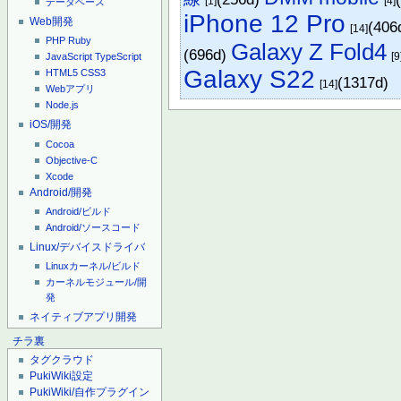
[1]
[4]
データベース
iPhone 12 Pro
Web開発
(406
[14]
PHP
Ruby
Galaxy Z Fold4
(696d)
[9
JavaScript
TypeScript
Galaxy S22
HTML5
CSS3
(1317d)
[14]
Webアプリ
Node.js
iOS/開発
Cocoa
Objective-C
Xcode
Android/開発
Android/ビルド
Android/ソースコード
Linux/デバイスドライバ
Linuxカーネル/ビルド
カーネルモジュール/開
発
ネイティブアプリ開発
チラ裏
タグクラウド
PukiWiki設定
PukiWiki/自作プラグイン