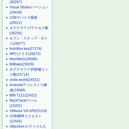
(30287)
Visual Studio/バージョン
(29439)
USBデバイス開発
(29012)
タグクラウド/アクセス数
(28256)
セブン・ステップ・ガイ
ド
(28077)
IndivBox.key
(27578)
MFC/クラス
(26673)
MoinMoin
(26086)
BitBake
(25839)
タグクラウド/内部被リン
ク数
(25714)
smile.world
(24521)
Android/ディレクトリ構
成
(23686)
IBM T221
(23422)
BackTrack/ツール
(23201)
VMware VIX API
(23119)
USB/標準リクエスト
(22926)
Objective-C/ファイル入