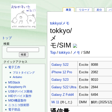
本文
リロード
差分
バ
tokkyo/メモ
tokkyo/
メ
トップ
モ/SIM
検索
Top
/
tokkyo
/
メモ
/ SIM
クイックアクセス
Galaxy S22
Excite
8088
電子工作
iPhone 12 Pro
Excite
2082
プロトタイピング
Arduino
Galaxy S23
Excite
8010
M5Stack
Raspberry Pi
Galaxy S22 Ultra
Excite
2844
USBデバイス開発
Galaxy Z Fold4
Excite
6494
HIDデバイス製作
MIDI機器製作
Mi 11
(外した)
DMM
解約 (2025/12
ニコニコ技術部
電子部品
通信量