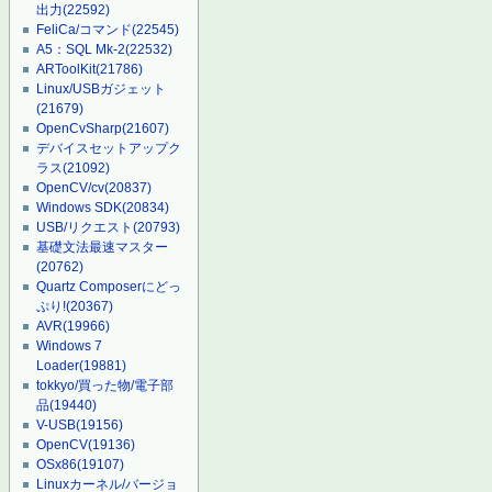
出力
(22592)
FeliCa/コマンド
(22545)
A5：SQL Mk-2
(22532)
ARToolKit
(21786)
Linux/USBガジェット
(21679)
OpenCvSharp
(21607)
デバイスセットアップク
ラス
(21092)
OpenCV/cv
(20837)
Windows SDK
(20834)
USB/リクエスト
(20793)
基礎文法最速マスター
(20762)
Quartz Composerにどっ
ぷり!
(20367)
AVR
(19966)
Windows 7
Loader
(19881)
tokkyo/買った物/電子部
品
(19440)
V-USB
(19156)
OpenCV
(19136)
OSx86
(19107)
Linuxカーネル/バージョ