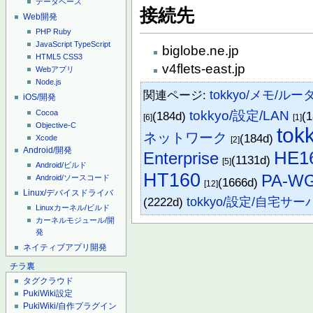
データベース
接続先
Web開発
PHP
Ruby
JavaScript
TypeScript
biglobe.ne.jp
HTML5
CSS3
v4flets-east.jp
Webアプリ
Node.js
関連ページ:
tokkyo/メモ/ルー
iOS/開発
Cocoa
tokkyo/設定/LAN
(184d)
(
[6]
[1]
Objective-C
tok
ネットワーク
(184d)
Xcode
[2]
Android/開発
HE1
Enterprise
(1131d)
[5]
Android/ビルド
HT160
PA-W
Android/ソースコード
(1666d)
[12]
Linux/デバイスドライバ
(2222d)
tokkyo/設定/自宅サー
Linuxカーネル/ビルド
カーネルモジュール/開
発
ネイティブアプリ開発
チラ裏
タグクラウド
PukiWiki設定
PukiWiki/自作プラグイン