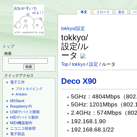
本文
リロード
差分
バ
tokkyo/設定
tokkyo/
設定/ル
トップ
ータ
検索
Top
/
tokkyo
/
設定
/ ルータ
クイックアクセス
Deco X90
電子工作
プロトタイピング
Arduino
5GHz：4804Mbps（802
M5Stack
5GHz: 1201Mbps（802.
Raspberry Pi
2.4GHz：574Mbps（802
USBデバイス開発
HIDデバイス製作
192.168.1.90
MIDI機器製作
192.168.68.1/22
ニコニコ技術部
電子部品