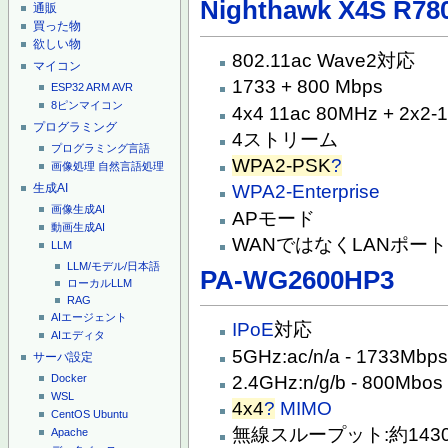
Nighthawk X4S R78
通販
買った物
欲しい物
802.11ac Wave2対応
マイコン
1733 + 800 Mbps
ESP32
ARM
AVR
8ピンマイコン
4x4 11ac 80MHz + 2x2-
プログラミング
4ストリーム
プログラミング言語
WPA2-PSK
?
画像処理
自然言語処理
生成AI
WPA2-Enterprise
画像生成AI
APモード
動画生成AI
WANではなくLANポー
LLM
LLM/モデル/日本語
PA-WG2600HP3
ローカルLLM
RAG
AIエージェント
IPoE
対応
AIエディタ
5GHz:ac/n/a - 1733Mbp
サーバ設定
2.4GHz:n/g/b - 800Mbos
Docker
WSL
4x4
?
MIMO
CentOS
Ubuntu
無線スループット:約1430
Apache