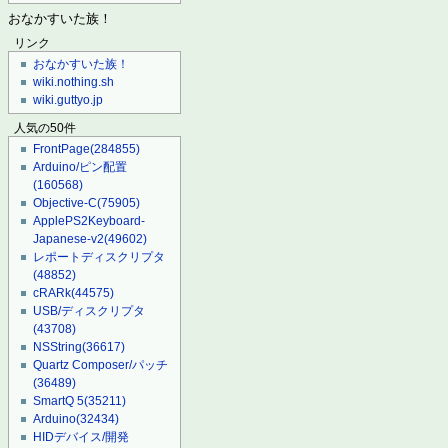
おなかすいた族！
リンク
おなかすいた族！
wiki.nothing.sh
wiki.guttyo.jp
人気の50件
FrontPage
(284855)
Arduino/ピン配置
(160568)
Objective-C
(75905)
ApplePS2Keyboard-
Japanese-v2
(49602)
レポートディスクリプタ
(48852)
cRARk
(44575)
USB/ディスクリプタ
(43708)
NSString
(36617)
Quartz Composer/パッチ
(36489)
SmartQ 5
(35211)
Arduino
(32434)
HIDデバイス/開発