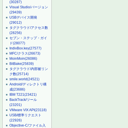
(30287)
Visual Studio/バージョン
(29439)
USBデバイス開発
(29012)
タグクラウド/アクセス数
(28256)
セブン・ステップ・ガイ
ド
(28077)
IndivBox.key
(27577)
MFC/クラス
(26673)
MoinMoin
(26086)
BitBake
(25839)
タグクラウド/内部被リン
ク数
(25714)
smile.world
(24521)
Android/ディレクトリ構
成
(23686)
IBM T221
(23421)
BackTrack/ツール
(23201)
VMware VIX API
(23118)
USB/標準リクエスト
(22926)
Objective-C/ファイル入