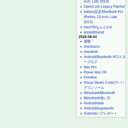
inch, Late 2013)
OpenCore Legacy Patcher
tokkyo/設定/MacBook Pro
(Retina, 13-inch, Late
2013)
macOS/なんとかd
photolibraryd
2026-08-04
退職
checkra1n
checkm8
Android/Bluetooth HCIスヌ
ープログ
Mac Pro
Power Mac G5
FireWire
Visual Studio Code/デバッ
グコンソール
Wireshark/Bluetooth
Wireshark/使い方
Android/data
Android/bugreports
Android/バグレポート