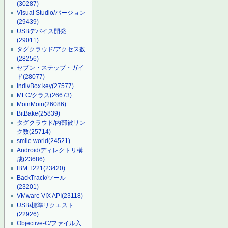
(30287)
Visual Studio/バージョン
(29439)
USBデバイス開発
(29011)
タグクラウド/アクセス数
(28256)
セブン・ステップ・ガイ
ド
(28077)
IndivBox.key
(27577)
MFC/クラス
(26673)
MoinMoin
(26086)
BitBake
(25839)
タグクラウド/内部被リン
ク数
(25714)
smile.world
(24521)
Android/ディレクトリ構
成
(23686)
IBM T221
(23420)
BackTrack/ツール
(23201)
VMware VIX API
(23118)
USB/標準リクエスト
(22926)
Objective-C/ファイル入