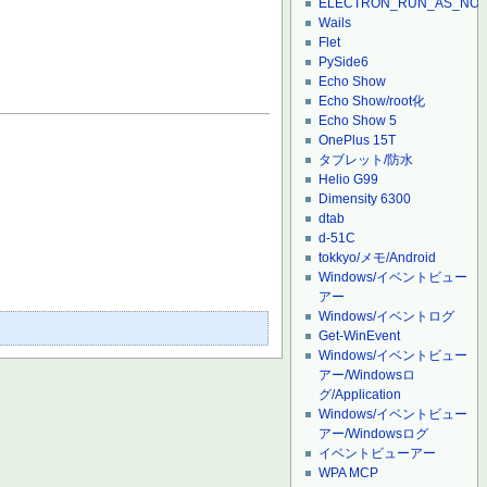
ELECTRON_RUN_AS_NO
Wails
Flet
PySide6
Echo Show
Echo Show/root化
Echo Show 5
OnePlus 15T
タブレット/防水
Helio G99
Dimensity 6300
dtab
d-51C
tokkyo/メモ/Android
Windows/イベントビュー
アー
Windows/イベントログ
Get-WinEvent
Windows/イベントビュー
アー/Windowsロ
グ/Application
Windows/イベントビュー
アー/Windowsログ
イベントビューアー
WPA MCP