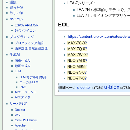
通販
LEA-7シリーズ：
買った物
LEA-7N：標準的なモデルで
欲しい物
LEA-7T：タイミングアプリ
マイコン
EOL
ESP32
ARM
AVR
8ピンマイコン
https://content.u-blox.com/sites/d
プログラミング
MAX-7C-0
?
プログラミング言語
画像処理
自然言語処理
MAX-7Q-0
?
生成AI
MAX-7W-0
?
NEO-7M-0
?
画像生成AI
動画生成AI
NEO-M9N
?
LLM
NEO-7N-0
?
LLM/モデル/日本語
NEO-7P-0
?
ローカルLLM
u-blox
u-center
RAG
関連ページ:
(723d)
(732
[1]
[9]
AIエージェント
AIエディタ
サーバ設定
Docker
WSL
CentOS
Ubuntu
Apache