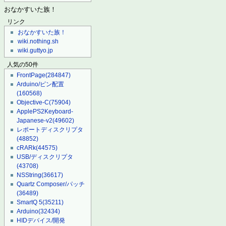
おなかすいた族！
リンク
おなかすいた族！
wiki.nothing.sh
wiki.guttyo.jp
人気の50件
FrontPage
(284847)
Arduino/ピン配置
(160568)
Objective-C
(75904)
ApplePS2Keyboard-
Japanese-v2
(49602)
レポートディスクリプタ
(48852)
cRARk
(44575)
USB/ディスクリプタ
(43708)
NSString
(36617)
Quartz Composer/パッチ
(36489)
SmartQ 5
(35211)
Arduino
(32434)
HIDデバイス/開発