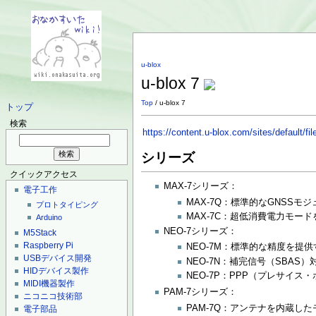
u-blox
u-blox 7
Top
/ u-blox 7
トップ
検索
https://content.u-blox.com/sites/default
シリーズ
クイックアクセス
MAX-7シリーズ：
電子工作
MAX-7Q：標準的なGNSS
プロトタイピング
MAX-7C：超低消費電力モ
Arduino
NEO-7シリーズ：
M5Stack
Raspberry Pi
NEO-7M：標準的な精度を提
USBデバイス開発
NEO-7N：補完信号（SBA
HIDデバイス製作
NEO-7P：PPP（プレサイ
MIDI機器製作
PAM-7シリーズ：
ニコニコ技術部
PAM-7Q：アンテナを内蔵
電子部品