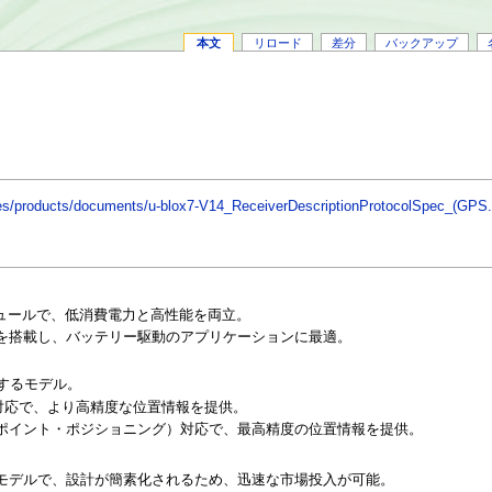
本文
リロード
差分
バックアップ
/files/products/documents/u-blox7-V14_ReceiverDescriptionProtocolSpec_(GP
モジュールで、低消費電力と高性能を両立。
ードを搭載し、バッテリー駆動のアプリケーションに最適。
供するモデル。
S）対応で、より高精度な位置情報を提供。
ス・ポイント・ポジショニング）対応で、最高精度の位置情報を提供。
したモデルで、設計が簡素化されるため、迅速な市場投入が可能。