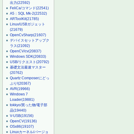
出力
(22592)
FeliCa/コマンド
(22541)
A5：SQL Mk-2
(22532)
ARToolKit
(21785)
Linux/USBガジェット
(21679)
OpenCvSharp
(21607)
デバイスセットアップク
ラス
(21092)
OpenCV/cv
(20837)
Windows SDK
(20833)
USB/リクエスト
(20792)
基礎文法最速マスター
(20762)
Quartz Composerにどっ
ぷり!
(20367)
AVR
(19966)
Windows 7
Loader
(19881)
tokkyo/買った物/電子部
品
(19440)
V-USB
(19156)
OpenCV
(19136)
OSx86
(19107)
Linuxカーネル/バージョ