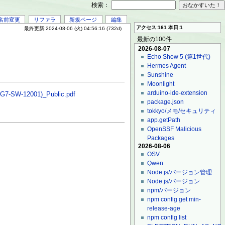
検索：
名前変更
リファラ
新規ページ
編集
アクセス:161 本日:1
最終更新:2024-08-06 (火) 04:56:16 (732d)
最新の100件
2026-08-07
Echo Show 5 (第1世代)
Hermes Agent
Sunshine
Moonlight
arduino-ide-extension
S.G7-SW-12001)_Public.pdf
package.json
tokkyo/メモ/セキュリティ
app.getPath
OpenSSF Malicious
Packages
2026-08-06
OSV
Qwen
Node.js/バージョン管理
Node.js/バージョン
npm/バージョン
npm config get min-
release-age
npm config list