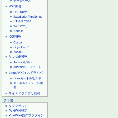
データベース
Web開発
PHP
Ruby
JavaScript
TypeScript
HTML5
CSS3
Webアプリ
Node.js
iOS/開発
Cocoa
Objective-C
Xcode
Android/開発
Android/ビルド
Android/ソースコード
Linux/デバイスドライバ
Linuxカーネル/ビルド
カーネルモジュール/開
発
ネイティブアプリ開発
チラ裏
タグクラウド
PukiWiki設定
PukiWiki/自作プラグイン