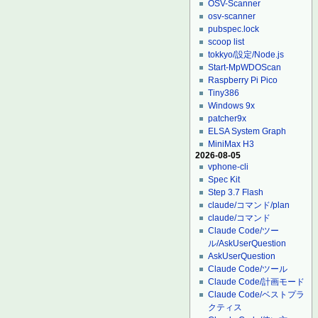
OSV-Scanner
osv-scanner
pubspec.lock
scoop list
tokkyo/設定/Node.js
Start-MpWDOScan
Raspberry Pi Pico
Tiny386
Windows 9x
patcher9x
ELSA System Graph
MiniMax H3
2026-08-05
vphone-cli
Spec Kit
Step 3.7 Flash
claude/コマンド/plan
claude/コマンド
Claude Code/ツー
ル/AskUserQuestion
AskUserQuestion
Claude Code/ツール
Claude Code/計画モード
Claude Code/ベストプラ
クティス