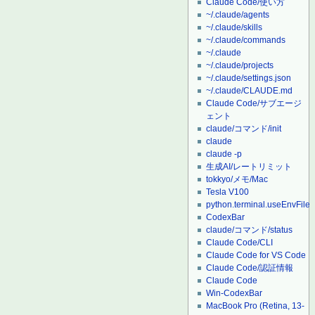
Claude Code/使い方
~/.claude/agents
~/.claude/skills
~/.claude/commands
~/.claude
~/.claude/projects
~/.claude/settings.json
~/.claude/CLAUDE.md
Claude Code/サブエージ
ェント
claude/コマンド/init
claude
claude -p
生成AI/レートリミット
tokkyo/メモ/Mac
Tesla V100
python.terminal.useEnvFile
CodexBar
claude/コマンド/status
Claude Code/CLI
Claude Code for VS Code
Claude Code/認証情報
Claude Code
Win-CodexBar
MacBook Pro (Retina, 13-