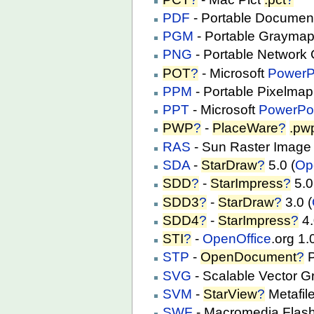
PDF
- Portable Documen
PGM
- Portable Grayma
PNG
- Portable Network
POT
?
- Microsoft
PowerP
PPM
- Portable Pixelma
PPT
- Microsoft
PowerPo
PWP
?
-
PlaceWare
?
.pw
RAS
- Sun Raster Imag
SDA
-
StarDraw
?
5.0 (
Op
SDD
?
-
StarImpress
?
5.
SDD3
?
-
StarDraw
?
3.0 (
SDD4
?
-
StarImpress
?
4
STI
?
-
OpenOffice
.org 1
STP
-
OpenDocument
?
P
SVG
- Scalable Vector G
SVM
-
StarView
?
Metafil
SWF
- Macromedia Flas