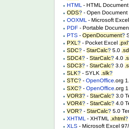
HTML
- HTML Document 
ODS
?
- Open Document
OOXML
- Microsoft Exc
PDF
- Portable Documen
PTS
-
OpenDocument
?
S
PXL
?
- Pocket Excel
.pxl
SDC
?
-
StarCalc
?
5.0
.s
SDC4
?
-
StarCalc
?
4.0
.
SDC3
?
-
StarCalc
?
3.0
.
SLK
?
- SYLK
.slk
?
STC
?
-
OpenOffice
.org 
SXC
?
-
OpenOffice
.org 
VOR3
?
-
StarCalc
?
3.0 T
VOR4
?
-
StarCalc
?
4.0 T
VOR
?
-
StarCalc
?
5.0 Te
XHTML
- XHTML
.xhtml
?
XLS
- Microsoft Excel 9