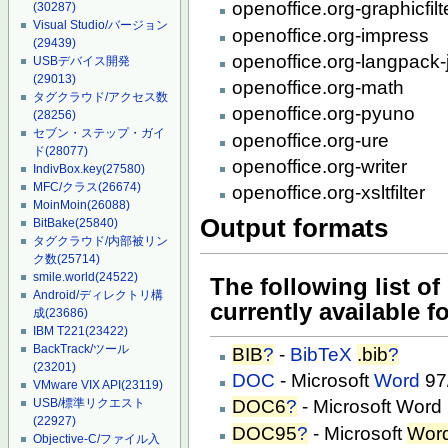
openoffice.org-graphicfilt
(30287)
Visual Studio/バージョン
openoffice.org-impress
(29439)
openoffice.org-langpack
USBデバイス開発
(29013)
openoffice.org-math
タグクラウド/アクセス数
openoffice.org-pyuno
(28256)
セブン・ステップ・ガイ
openoffice.org-ure
ド
(28077)
openoffice.org-writer
IndivBox.key
(27580)
MFC/クラス
(26674)
openoffice.org-xsltfilter
MoinMoin
(26088)
Output formats
BitBake
(25840)
タグクラウド/内部被リン
ク数
(25714)
smile.world
(24522)
The following list o
Android/ディレクトリ構
currently available f
成
(23686)
IBM T221
(23422)
BackTrack/ツール
BIB
?
-
BibTeX
.bib
?
(23201)
DOC
- Microsoft
Word
97
VMware VIX API
(23119)
USB/標準リクエスト
DOC6
?
- Microsoft Word
(22927)
DOC95
?
- Microsoft
Wor
Objective-C/ファイル入