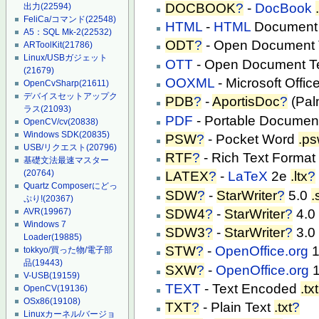
DOCBOOK
?
-
DocBook
出力
(22594)
FeliCa/コマンド
(22548)
HTML
-
HTML
Document 
A5：SQL Mk-2
(22532)
ODT
?
- Open Document 
ARToolKit
(21786)
Linux/USBガジェット
OTT
- Open Document T
(21679)
OOXML
- Microsoft Off
OpenCvSharp
(21611)
デバイスセットアップク
PDB
?
-
AportisDoc
?
(Pa
ラス
(21093)
PDF
- Portable Documen
OpenCV/cv
(20838)
Windows SDK
(20835)
PSW
?
- Pocket Word
.p
USB/リクエスト
(20796)
RTF
?
- Rich Text Forma
基礎文法最速マスター
(20764)
LATEX
?
-
LaTeX
2e
.ltx
?
Quartz Composerにどっ
SDW
?
-
StarWriter
?
5.0
.
ぷり!
(20367)
SDW4
?
-
StarWriter
?
4.
AVR
(19967)
Windows 7
SDW3
?
-
StarWriter
?
3.
Loader
(19885)
STW
?
-
OpenOffice.org
1
tokkyo/買った物/電子部
品
(19443)
SXW
?
-
OpenOffice.org
1
V-USB
(19159)
TEXT
- Text Encoded
.txt
OpenCV
(19136)
OSx86
(19108)
TXT
?
- Plain Text
.txt
?
Linuxカーネル/バージョ