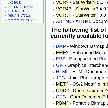
VOR
?
-
StarWriter
?
5.0 T
ン
(18913)
JXD S5110
(18443)
VOR4
?
-
StarWriter
?
4.0
IBOutlet
(18157)
VOR3
?
-
StarWriter
?
3.0
画像処理
(17951)
ニコニコ技術部
(17445)
XHTML
- XHTML Docum
The following list of
currently available f
BMP
- Windows Bitmap
EMF
?
- Enhanced Metafi
EPS
- Encapsulated
Post
GIF
- Graphics Intercha
HTML
- HTML Document 
JPG
- Joint Photographi
MET
?
- OS/2 Metafile
.m
ODD
?
-
OpenDocument
OTG
-
OpenDocument
?
PBM
?
- Portable Bitmap