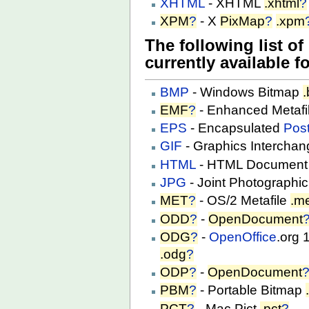
XHTML
- XHTML
.xhtml
?
XPM
?
- X
PixMap
?
.xpm
The following list of
currently available f
BMP
- Windows Bitmap
EMF
?
- Enhanced Metafi
EPS
- Encapsulated
Post
GIF
- Graphics Intercha
HTML
- HTML Document 
JPG
- Joint Photographi
MET
?
- OS/2 Metafile
.m
ODD
?
-
OpenDocument
ODG
?
-
OpenOffice
.org 
.odg
?
ODP
?
-
OpenDocument
PBM
?
- Portable Bitmap
PCT
?
- Mac Pict
.pct
?