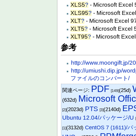
XLS5
?
- Microsoft Excel
XLS95
?
- Microsoft Exce
XLT
?
- Microsoft Excel 
XLT5
?
- Microsoft Excel
XLT95
?
- Microsoft Exce
参考
http://www.moongift.jp/
http://umiushi.dip.jp/
ファイルのコンバート/
PDF
関連ページ:
(25d)
[149]
Microsoft Offi
(632d)
EP
PTS
(2023d)
(2140d)
[2]
[3]
Ubuntu 12.04/パッケージ/U
(3132d)
CentOS 7 (1611)
[1]