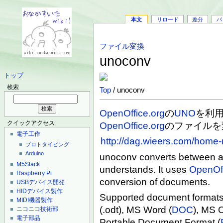
本文
リロード
差分
バ
ファイル変換
unoconv
トップ
検索
Top
/ unoconv
OpenOffice.org
の
UNO
を利
クイックアクセス
OpenOffice.org
のファイルを
電子工作
http://dag.wieers.com/home
プロトタイピング
Arduino
unoconv converts between a
M5Stack
understands. It uses
OpenOf
Raspberry Pi
conversion of documents.
USBデバイス開発
HIDデバイス製作
Supported document format
MIDI機器製作
(.odt), MS Word (
DOC
), MS 
ニコニコ技術部
電子部品
Portable Document Format (