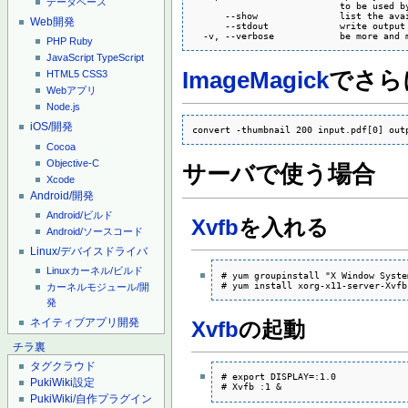
データベース
                           to be used by
      --show               list the avai
Web開発
      --stdout             write output 
  -v, --verbose            be more and 
PHP
Ruby
JavaScript
TypeScript
ImageMagick
でさら
HTML5
CSS3
Webアプリ
Node.js
iOS/開発
convert -thumbnail 200 input.pdf[0] out
Cocoa
Objective-C
サーバで使う場合
Xcode
Android/開発
Android/ビルド
Xvfb
を入れる
Android/ソースコード
Linux/デバイスドライバ
Linuxカーネル/ビルド
# yum groupinstall "X Window System
# yum install xorg-x11-server-Xvfb
カーネルモジュール/開
発
ネイティブアプリ開発
Xvfb
の起動
チラ裏
タグクラウド
# export DISPLAY=:1.0

PukiWiki設定
# Xvfb :1 &
PukiWiki/自作プラグイン