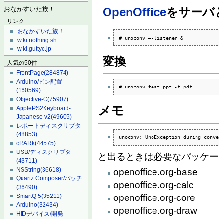
OpenOffice
をサーバ
おなかすいた族！
リンク
おなかすいた族！
# unoconv –-listener &
wiki.nothing.sh
wiki.guttyo.jp
変換
人気の50件
FrontPage
(284874)
Arduino/ピン配置
# unoconv test.ppt -f pdf
(160569)
Objective-C
(75907)
メモ
ApplePS2Keyboard-
Japanese-v2
(49605)
レポートディスクリプタ
(48853)
unoconv: UnoException during conve
cRARk
(44575)
USB/ディスクリプタ
と出るときは必要なパッケー
(43711)
NSString
(36618)
openoffice.org-base
Quartz Composer/パッチ
openoffice.org-calc
(36490)
openoffice.org-core
SmartQ 5
(35211)
Arduino
(32434)
openoffice.org-draw
HIDデバイス/開発