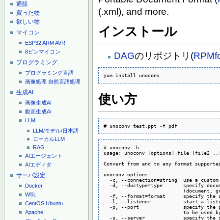
通販
(.xml), and more.
買った物
欲しい物
インストール
マイコン
ESP32
ARM
AVR
8ピンマイコン
DAG
のリポジトリ(
RPMf
プログラミング
プログラミング言語
yum install unoconv
画像処理
自然言語処理
生成AI
使い方
画像生成AI
動画生成AI
LLM
# unoconv test.ppt -f pdf
LLM/モデル/日本語
ローカルLLM
# unoconv -h

RAG
usage: unoconv [options] file [file2 ..]
AIエージェント
Convert from and to any format supported
AIエディタ
unoconv options:

サーバ設定
  -c, --connection=string  use a custom 
  -d, --doctype=type       specify docum
Docker
                           (document, g
WSL
  -f, --format=format      specify the o
  -l, --listener           start a liste
CentOS
Ubuntu
  -p, --port               specify the p
                           to be used by
Apache
  -s, --server             specify the 