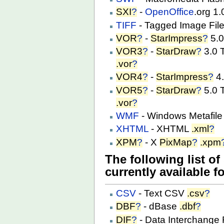
SXI
?
-
OpenOffice
.org 1
TIFF
- Tagged Image Fil
VOR
?
-
StarImpress
?
5.0
VOR3
?
-
StarDraw
?
3.0 
.vor
?
VOR4
?
-
StarImpress
?
4.
VOR5
?
-
StarDraw
?
5.0 
.vor
?
WMF
- Windows Metafil
XHTML
- XHTML
.xml
?
XPM
?
- X
PixMap
?
.xpm
The following list o
currently available f
CSV
- Text CSV
.csv
?
DBF
?
- dBase
.dbf
?
DIF
?
- Data Interchange