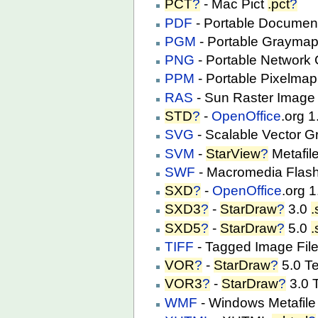
PCT
?
- Mac Pict
.pct
?
PDF
- Portable Documen
PGM
- Portable Grayma
PNG
- Portable Network
PPM
- Portable Pixelma
RAS
- Sun Raster Imag
STD
?
-
OpenOffice
.org 
SVG
- Scalable Vector G
SVM
-
StarView
?
Metafil
SWF
- Macromedia Flas
SXD
?
-
OpenOffice
.org 
SXD3
?
-
StarDraw
?
3.0
.
SXD5
?
-
StarDraw
?
5.0
.
TIFF
- Tagged Image Fil
VOR
?
-
StarDraw
?
5.0 T
VOR3
?
-
StarDraw
?
3.0 
WMF
- Windows Metafil