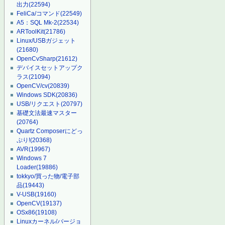
出力
(22594)
FeliCa/コマンド
(22549)
A5：SQL Mk-2
(22534)
ARToolKit
(21786)
Linux/USBガジェット
(21680)
OpenCvSharp
(21612)
デバイスセットアップク
ラス
(21094)
OpenCV/cv
(20839)
Windows SDK
(20836)
USB/リクエスト
(20797)
基礎文法最速マスター
(20764)
Quartz Composerにどっ
ぷり!
(20368)
AVR
(19967)
Windows 7
Loader
(19886)
tokkyo/買った物/電子部
品
(19443)
V-USB
(19160)
OpenCV
(19137)
OSx86
(19108)
Linuxカーネル/バージョ