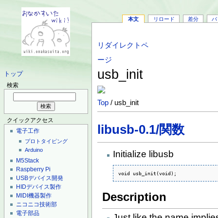
本文
リロード
差分
バ
リダイレクトペ
ージ
usb_init
トップ
検索
Top
/ usb_init
クイックアクセス
libusb-0.1/関数
電子工作
プロトタイピング
Arduino
Initialize libusb
M5Stack
Raspberry Pi
void usb_init(void);
USBデバイス開発
HIDデバイス製作
Description
MIDI機器製作
ニコニコ技術部
電子部品
Just like the name implie