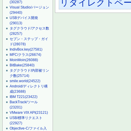
リダイレクトペ
(30287)
Visual Studio/バージョン
(29440)
USBデバイス開発
(29013)
タグクラウド/アクセス数
(28257)
セブン・ステップ・ガイ
ド
(28078)
IndivBox.key
(27581)
MFC/クラス
(26674)
MoinMoin
(26088)
BitBake
(25840)
タグクラウド/内部被リン
ク数
(25714)
smile.world
(24522)
Android/ディレクトリ構
成
(23688)
IBM T221
(23422)
BackTrack/ツール
(23201)
VMware VIX API
(23121)
USB/標準リクエスト
(22927)
Objective-C/ファイル入