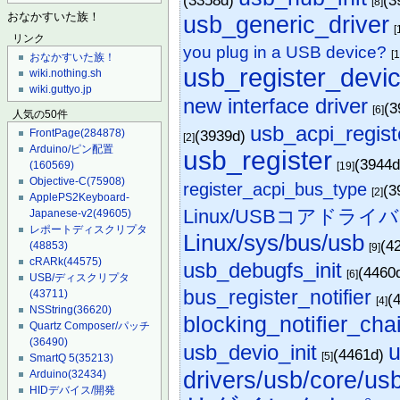
(3358d)
(3
[8]
usb_generic_driver
おなかすいた族！
[
リンク
you plug in a USB device?
[1
おなかすいた族！
usb_register_devic
wiki.nothing.sh
wiki.guttyo.jp
new interface driver
(3
[6]
人気の50件
usb_acpi_regist
FrontPage
(284878)
(3939d)
[2]
Arduino/ピン配置
usb_register
(3944
(160569)
[19]
Objective-C
(75908)
register_acpi_bus_type
(3
[2]
ApplePS2Keyboard-
Linux/USBコアドライバ
Japanese-v2
(49605)
レポートディスクリプタ
Linux/sys/bus/usb
(4
(48853)
[9]
cRARk
(44575)
usb_debugfs_init
(4460
[6]
USB/ディスクリプタ
bus_register_notifier
(43711)
(
[4]
NSString
(36620)
blocking_notifier_cha
Quartz Composer/パッチ
(36490)
usb_devio_init
(4461d)
[5]
SmartQ 5
(35213)
drivers/usb/core/us
Arduino
(32434)
HIDデバイス/開発