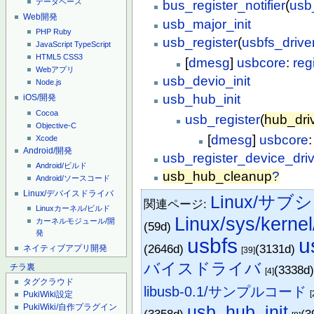
データベース
bus_register_notifier
(
usb
Web開発
usb_major_init
PHP
Ruby
usb_register
(
usbfs_drive
JavaScript
TypeScript
HTML5
CSS3
[
dmesg
]
usbcore
:
reg
Webアプリ
usb_devio_init
Node.js
usb_hub_init
iOS/開発
Cocoa
usb_register
(
hub_dri
Objective-C
[
dmesg
]
usbcore
Xcode
Android/開発
usb_register_device_dri
Android/ビルド
usb_hub_cleanup
?
Android/ソースコード
Linux/デバイスドライバ
Linux/サ
関連ページ:
Linuxカーネル/ビルド
Linux/sys/kerne
カーネルモジュール/開
(59d)
発
usbfs
u
(2646d)
(3131d)
ネイティブアプリ開発
[39]
バイスドライバ
チラ裏
(3338d
[4]
タグクラウド
libusb-0.1/サンプルコード
[
PukiWiki設定
PukiWiki/自作プラグイン
usb_hub_init