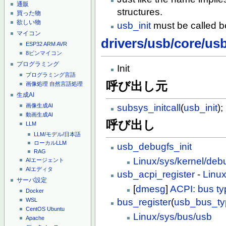
通販
structures.
買った物
欲しい物
usb_init
must be called be
マイコン
drivers/usb/core/us
ESP32
ARM
AVR
8ピンマイコン
プログラミング
Init
プログラミング言語
呼び出し元
画像処理
自然言語処理
生成AI
subsys_initcall
(
usb_init
);
画像生成AI
動画生成AI
呼び出し
LLM
LLM/モデル/日本語
ローカルLLM
usb_debugfs_init
RAG
Linux/sys/kernel/deb
AIエージェント
AIエディタ
usb_acpi_register
-
Linux
サーバ設定
[
dmesg
]
ACPI: bus ty
Docker
bus_register
(
usb_bus_ty
WSL
CentOS
Ubuntu
Linux/sys/bus/usb
Apache