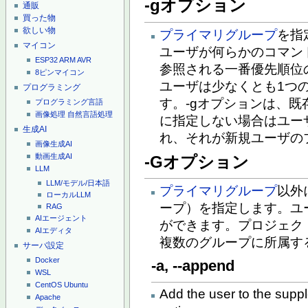
-gオプション
通販
買った物
欲しい物
プライマリグループ
を指
マイコン
ユーザが何らかのコマン
ESP32
ARM
AVR
参照される一番優先順位
8ピンマイコン
ユーザは少なくとも1つ
プログラミング
す。-gオプションは、
プログラミング言語
画像処理
自然言語処理
に指定しない場合はユー
生成AI
れ、それが新規ユーザの
画像生成AI
動画生成AI
-Gオプション
LLM
LLM/モデル/日本語
プライマリグループ
以外
ローカルLLM
ープ）を指定します。ユ
RAG
AIエージェント
ができます。プロジェク
AIエディタ
複数のグループに所属す
サーバ設定
Docker
-a, --append
WSL
CentOS
Ubuntu
Add the user to the supp
Apache