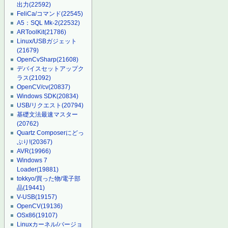
出力
(22592)
FeliCa/コマンド
(22545)
A5：SQL Mk-2
(22532)
ARToolKit
(21786)
Linux/USBガジェット
(21679)
OpenCvSharp
(21608)
デバイスセットアップク
ラス
(21092)
OpenCV/cv
(20837)
Windows SDK
(20834)
USB/リクエスト
(20794)
基礎文法最速マスター
(20762)
Quartz Composerにどっ
ぷり!
(20367)
AVR
(19966)
Windows 7
Loader
(19881)
tokkyo/買った物/電子部
品
(19441)
V-USB
(19157)
OpenCV
(19136)
OSx86
(19107)
Linuxカーネル/バージョ