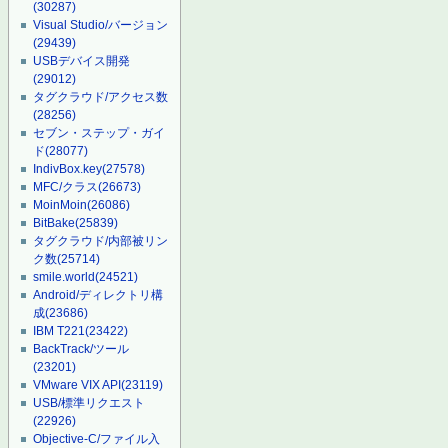
(30287)
Visual Studio/バージョン
(29439)
USBデバイス開発
(29012)
タグクラウド/アクセス数
(28256)
セブン・ステップ・ガイ
ド
(28077)
IndivBox.key
(27578)
MFC/クラス
(26673)
MoinMoin
(26086)
BitBake
(25839)
タグクラウド/内部被リン
ク数
(25714)
smile.world
(24521)
Android/ディレクトリ構
成
(23686)
IBM T221
(23422)
BackTrack/ツール
(23201)
VMware VIX API
(23119)
USB/標準リクエスト
(22926)
Objective-C/ファイル入