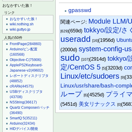
おなかすいた族！
gpasswd
リンク
おなかすいた族！
Module LLM/U
関連ページ:
wiki.nothing.sh
tokkyo/設定/さ
wiki.guttyo.jp
(659d)
[629]
useradd
人気の50件
(1956d)
Ubun
[16]
FrontPage
(284860)
system-config-us
(2000d)
Arduino/ピン配置
(160568)
sudo
tokkyo
(2914d)
[107]
Objective-C
(75906)
定/CentOS 5
ApplePS2Keyboard-
co
(3203d)
[5]
Japanese-v2
(49602)
Linux/etc/sudoers
レポートディスクリプタ
(3
[9]
(48852)
Linux/usr/share/bash-compl
cRARk
(44575)
USB/ディスクリプタ
ループ
プライ
(4525d)
[6]
(43708)
NSString
(36617)
(5451d)
美女リナックス
(568
[0]
Quartz Composer/パッチ
(36490)
SmartQ 5
(35211)
Arduino
(32434)
HIDデバイス/開発