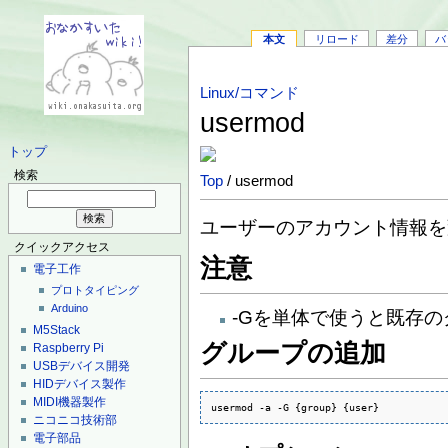
本文
リロード
差分
バ
Linux/コマンド
usermod
トップ
検索
Top
/ usermod
ユーザーのアカウント情報を
クイックアクセス
注意
電子工作
プロトタイピング
Arduino
-Gを単体で使うと既存
M5Stack
グループの追加
Raspberry Pi
USBデバイス開発
HIDデバイス製作
MIDI機器製作
usermod -a -G {group} {user}
ニコニコ技術部
電子部品