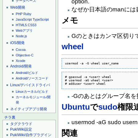
option.
データベース
Web開発
なぜか日本語のmanに
PHP
Ruby
メモ
JavaScript
TypeScript
HTML5
CSS3
Webアプリ
Gのときはカンマ区切り
Node.js
iOS/開発
wheel
Cocoa
Objective-C
Xcode
usermod -a -G wheel user_name
Android/開発
Android/ビルド
# gpasswd -a <user> wheel 

Android/ソースコード
# usermod -aG wheel <user>

# adduser <user> wheel
Linux/デバイスドライバ
Linuxカーネル/ビルド
-Gのあとはグループ名を
カーネルモジュール/開
発
Ubuntu
で
sudo
権限
ネイティブアプリ開発
チラ裏
usermod -aG sudo user
タグクラウド
PukiWiki設定
関連
PukiWiki/自作プラグイン