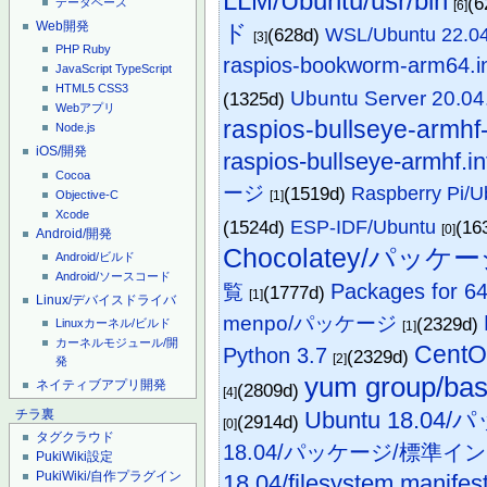
LLM/Ubuntu/usr/bin
(6
データベース
[6]
Web開発
ド
(628d)
WSL/Ubuntu 22
[3]
PHP
Ruby
raspios-bookworm-arm64.i
JavaScript
TypeScript
HTML5
CSS3
Ubuntu Server 20
(1325d)
Webアプリ
raspios-bullseye-armhf-l
Node.js
iOS/開発
raspios-bullseye-armhf.in
Cocoa
ージ
(1519d)
Raspberry Pi
Objective-C
[1]
Xcode
(1524d)
ESP-IDF/Ubuntu
(16
[0]
Android/開発
Chocolatey/パッケ
Android/ビルド
Android/ソースコード
Packages for 64
覧
(1777d)
[1]
Linux/デバイスドライバ
menpo/パッケージ
(2329d)
Linuxカーネル/ビルド
[1]
カーネルモジュール/開
Cent
Python 3.7
(2329d)
[2]
発
yum group/ba
ネイティブアプリ開発
(2809d)
[4]
Ubuntu 18.04/
チラ裏
(2914d)
[0]
タグクラウド
18.04/パッケージ/標準イ
PukiWiki設定
PukiWiki/自作プラグイン
18.04/filesystem.manifes