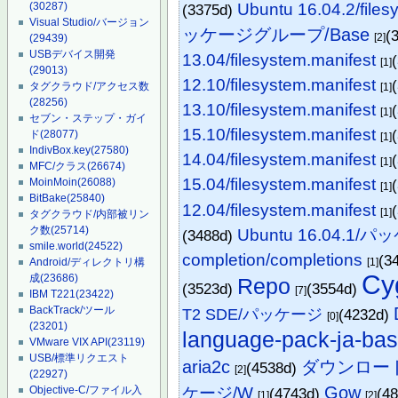
Ubuntu 16.04.2/files
(30287)
(3375d)
Visual Studio/バージョン
ッケージグループ/Base
(
[2]
(29439)
USBデバイス開発
13.04/filesystem.manifest
[1]
(29013)
12.10/filesystem.manifest
タグクラウド/アクセス数
[1]
(28256)
13.10/filesystem.manifest
[1]
セブン・ステップ・ガイ
15.10/filesystem.manifest
ド
(28077)
[1]
IndivBox.key
(27580)
14.04/filesystem.manifest
[1]
MFC/クラス
(26674)
15.04/filesystem.manifest
MoinMoin
(26088)
[1]
BitBake
(25840)
12.04/filesystem.manifest
[1]
タグクラウド/内部被リン
ク数
(25714)
Ubuntu 16.04.1/
(3488d)
smile.world
(24522)
completion/completions
(3
[1]
Android/ディレクトリ構
C
成
(23686)
Repo
(3523d)
(3554d)
[7]
IBM T221
(23422)
BackTrack/ツール
T2 SDE/パッケージ
(4232d)
[0]
(23201)
language-pack-ja-ba
VMware VIX API
(23119)
USB/標準リクエスト
aria2c
ダウンロー
(4538d)
[2]
(22927)
Gow
ケージ/W
Objective-C/ファイル入
(4743d)
(4
[1]
[2]