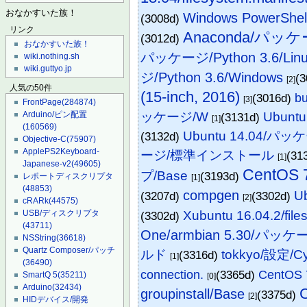
おなかすいた族！
Windows PowerS
(3008d)
リンク
Anaconda/パッケー
(3012d)
おなかすいた族！
パッケージ/Python 3.6/Lin
wiki.nothing.sh
wiki.guttyo.jp
ジ/Python 3.6/Windows
(
[2]
人気の50件
(15-inch, 2016)
(3016d)
b
[3]
FrontPage
(284874)
ッケージ/W
Ubun
Arduino/ピン配置
(3131d)
[1]
(160569)
Ubuntu 14.04/パッ
(3132d)
Objective-C
(75907)
ApplePS2Keyboard-
ージ/標準インストール
(31
[1]
Japanese-v2
(49605)
CentO
プ/Base
(3193d)
レポートディスクリプタ
[1]
(48853)
compgen
Ub
(3207d)
(3302d)
[2]
cRARk
(44575)
Xubuntu 16.04.2/file
USB/ディスクリプタ
(3302d)
(43711)
One/armbian 5.30/パッケ
NSString
(36618)
Quartz Composer/パッチ
ルド
tokkyo/設定/C
(3316d)
[1]
(36490)
connection.
(3365d)
CentOS
SmartQ 5
(35211)
[0]
Arduino
(32434)
groupinstall/Base
(3375d)
[2]
HIDデバイス/開発