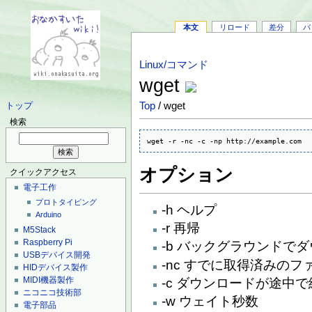
本文
リロード
差分
バ
Linux/コマンド
wget
Top
/ wget
トップ
検索
wget -r -nc -c -np http://example.com
オプション
クイックアクセス
電子工作
プロトタイピング
-h ヘルプ
Arduino
-r 再帰
M5Stack
Raspberry Pi
-b バックグラウンドで
USBデバイス開発
-nc すでに取得済みの
HIDデバイス製作
MIDI機器製作
-c ダウンロードが途中
ニコニコ技術部
-w ウェイト秒数
電子部品