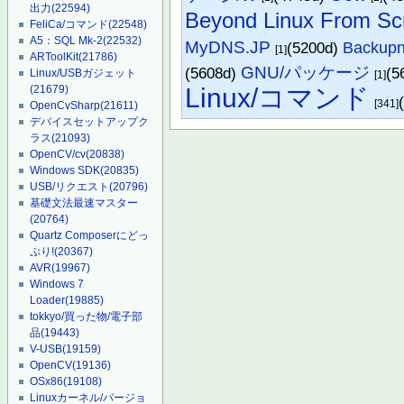
出力
(22594)
Beyond Linux From Sc
FeliCa/コマンド
(22548)
A5：SQL Mk-2
(22532)
MyDNS.JP
(5200d)
Backupn
[1]
ARToolKit
(21786)
GNU/パッケージ
(5608d)
(5
Linux/USBガジェット
[1]
Linux/コマンド
(21679)
[341]
OpenCvSharp
(21611)
デバイスセットアップク
ラス
(21093)
OpenCV/cv
(20838)
Windows SDK
(20835)
USB/リクエスト
(20796)
基礎文法最速マスター
(20764)
Quartz Composerにどっ
ぷり!
(20367)
AVR
(19967)
Windows 7
Loader
(19885)
tokkyo/買った物/電子部
品
(19443)
V-USB
(19159)
OpenCV
(19136)
OSx86
(19108)
Linuxカーネル/バージョ