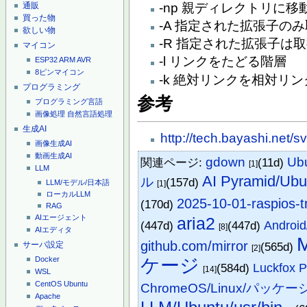
-np 親ディレクトリに移
通販
買った物
-A 指定された拡張子の
欲しい物
-R 指定された拡張子は
マイコン
-l リンクをたどる階層
ESP32
ARM
AVR
8ピンマイコン
-k 絶対リンクを相対リ
プログラミング
参考
プログラミング言語
画像処理
自然言語処理
生成AI
http://tech.bayashi.net/s
画像生成AI
動画生成AI
gdown
Ub
関連ページ:
(11d)
[1]
LLM
AI Pyramid
ル
(157d)
LLM/モデル/日本語
[1]
ローカルLLM
2025-10-01-raspios-tr
(170d)
RAG
AIエージェント
aria2
(447d)
(447d)
Andro
[8]
AIエディタ
github.com/mirror
サーバ設定
(565d)
[2]
ケージ
Docker
(584d)
Luckfox
[14]
WSL
CentOS
Ubuntu
ChromeOS/Linux/パッケー
Apache