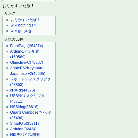
おなかすいた族！
リンク
おなかすいた族！
wiki.nothing.sh
wiki.guttyo.jp
人気の50件
FrontPage
(284874)
Arduino/ピン配置
(160569)
Objective-C
(75907)
ApplePS2Keyboard-
Japanese-v2
(49605)
レポートディスクリプタ
(48853)
cRARk
(44575)
USB/ディスクリプタ
(43711)
NSString
(36618)
Quartz Composer/パッチ
(36490)
SmartQ 5
(35211)
Arduino
(32434)
HIDデバイス/開発