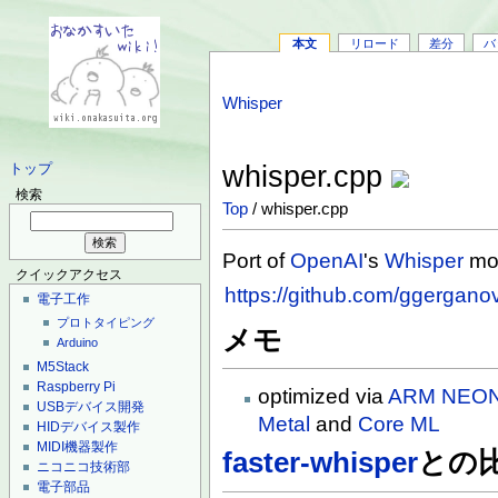
本文
リロード
差分
バ
Whisper
whisper.cpp
トップ
検索
Top
/ whisper.cpp
Port of
OpenAI
's
Whisper
mo
クイックアクセス
https://github.com/ggergano
電子工作
プロトタイピング
メモ
Arduino
M5Stack
Raspberry Pi
optimized via
ARM
NEO
USBデバイス開発
Metal
and
Core ML
HIDデバイス製作
MIDI機器製作
faster-whisper
との
ニコニコ技術部
電子部品