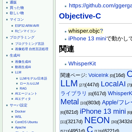
通販
https://github.com/gger
買った物
欲しい物
Objective-C
マイコン
ESP32
ARM
AVR
whisper.objc
?
8ピンマイコン
プログラミング
iPhone 13 mini
で動かし
プログラミング言語
関連
画像処理
自然言語処理
生成AI
画像生成AI
WhisperKit
動画生成AI
O
LLM
関連ページ:
VoiceInk
(16d)
[0]
LLM/モデル/日本語
LLM
LocalAI
(447d)
ローカルLLM
[27]
[7]
RAG
WhisperK
ライブラリ
(617d)
AIエージェント
[0]
AIエディタ
Metal
Apple/フレ
(803d)
[10]
サーバ設定
iPhone 13 mini
(821d)
Docker
[6]
[6]
WSL
NEON
(3217d)
(3432
[11]
[30]
CentOS
Ubuntu
C
Apache
(4951d)
(6221d)
[571]
[176]