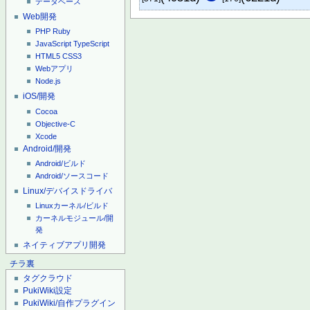
データベース
Web開発
PHP
Ruby
JavaScript
TypeScript
HTML5
CSS3
Webアプリ
Node.js
iOS/開発
Cocoa
Objective-C
Xcode
Android/開発
Android/ビルド
Android/ソースコード
Linux/デバイスドライバ
Linuxカーネル/ビルド
カーネルモジュール/開
発
ネイティブアプリ開発
チラ裏
タグクラウド
PukiWiki設定
PukiWiki/自作プラグイン