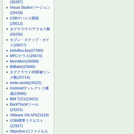
(30287)
Visual Studio/バージョン
(29439)
USBデバイス開発
(29013)
タグクラウド/アクセス数
(28256)
セブン・ステップ・ガイ
ド
(28077)
IndivBox.key
(27580)
MFC/クラス
(26674)
MoinMoin
(26088)
BitBake
(25840)
タグクラウド/内部被リン
ク数
(25714)
smile.world
(24522)
Android/ディレクトリ構
成
(23686)
IBM T221
(23422)
BackTrack/ツール
(23201)
VMware VIX API
(23119)
USB/標準リクエスト
(22927)
Objective-C/ファイル入