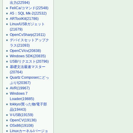
出力
(22594)
FeliCa/コマンド
(22548)
A5：SQL Mk-2
(22532)
ARToolKit
(21786)
Linux/USBガジェット
(21679)
OpenCvSharp
(21611)
デバイスセットアップク
ラス
(21093)
OpenCV/cv
(20838)
Windows SDK
(20835)
USB/リクエスト
(20796)
基礎文法最速マスター
(20764)
Quartz Composerにどっ
ぷり!
(20367)
AVR
(19967)
Windows 7
Loader
(19885)
tokkyo/買った物/電子部
品
(19443)
V-USB
(19159)
OpenCV
(19136)
OSx86
(19108)
Linuxカーネル/バージョ