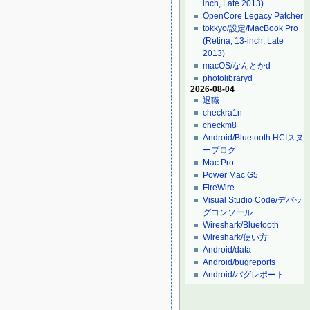
inch, Late 2013)
OpenCore Legacy Patcher
tokkyo/設定/MacBook Pro
(Retina, 13-inch, Late
2013)
macOS/なんとかd
photolibraryd
2026-08-04
退職
checkra1n
checkm8
Android/Bluetooth HCIスヌ
ープログ
Mac Pro
Power Mac G5
FireWire
Visual Studio Code/デバッ
グコンソール
Wireshark/Bluetooth
Wireshark/使い方
Android/data
Android/bugreports
Android/バグレポート