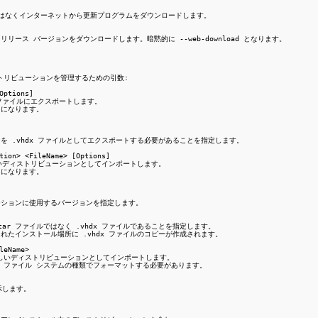
Store ではなくインターネットから更新プログラムをダウンロードします。

プレリリース バージョンをダウンロードします。暗黙的に --web-download となります。

ィストリビューションを管理するための引数:

Options]

 ファイルにエクスポートします。

力になります。

ションを .vhdx ファイルとしてエクスポートする必要があることを指定します。

tion> <FileName> [Options]

新しいディストリビューションとしてインポートします。

力になります。

ビューションに使用するバージョンを指定します。

が tar ファイルではなく .vhdx ファイルであることを指定します。

指定されたインストール場所に .vhdx ファイルのコピーが作成されます。

leName>

ルを新しいディストリビューションとしてインポートします。

xt4 ファイル システムの種類でフォーマットする必要があります。

示します。
