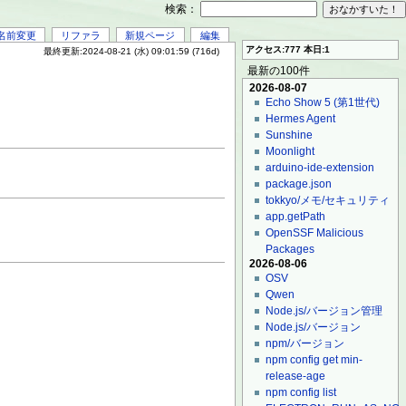
検索：
名前変更
リファラ
新規ページ
編集
アクセス:777 本日:1
最終更新:2024-08-21 (水) 09:01:59 (716d)
最新の100件
2026-08-07
Echo Show 5 (第1世代)
Hermes Agent
Sunshine
Moonlight
arduino-ide-extension
package.json
tokkyo/メモ/セキュリティ
app.getPath
OpenSSF Malicious
Packages
2026-08-06
OSV
Qwen
Node.js/バージョン管理
Node.js/バージョン
npm/バージョン
npm config get min-
release-age
npm config list