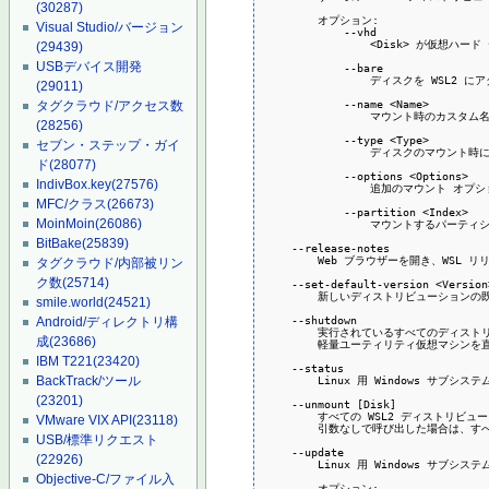
(30287)
        オプション:

Visual Studio/バージョン
            --vhd

                <Disk> が仮想
(29439)
USBデバイス開発
            --bare

                ディスクを WSL
(29011)
            --name <Name>

タグクラウド/アクセス数
                マウント時のカス
(28256)
            --type <Type>

セブン・ステップ・ガイ
                ディスクのマウン
ド
(28077)
            --options <Options>

IndivBox.key
(27576)
                追加のマウント オプシ
MFC/クラス
(26673)
            --partition <Index>

MoinMoin
(26086)
                マウントするパ
BitBake
(25839)
    --release-notes

        Web ブラウザーを開き、WSL 
タグクラウド/内部被リン
ク数
(25714)
    --set-default-version <Version>
        新しいディストリビューション
smile.world
(24521)
    --shutdown

Android/ディレクトリ構
        実行されているすべてのディストリ
成
(23686)
        軽量ユーティリティ仮想マシンを
IBM T221
(23420)
    --status

        Linux 用 Windows サブシ
BackTrack/ツール
(23201)
    --unmount [Disk]

        すべての WSL2 ディストリ
VMware VIX API
(23118)
        引数なしで呼び出した場合は、
USB/標準リクエスト
    --update

(22926)
        Linux 用 Windows サブ
Objective-C/ファイル入
        オプション:
