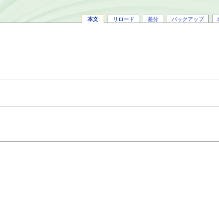
本文
リロード
差分
バックアップ