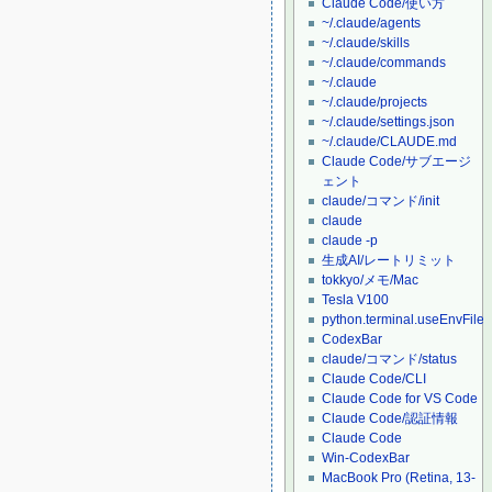
Claude Code/使い方
~/.claude/agents
~/.claude/skills
~/.claude/commands
~/.claude
~/.claude/projects
~/.claude/settings.json
~/.claude/CLAUDE.md
Claude Code/サブエージ
ェント
claude/コマンド/init
claude
claude -p
生成AI/レートリミット
tokkyo/メモ/Mac
Tesla V100
python.terminal.useEnvFile
CodexBar
claude/コマンド/status
Claude Code/CLI
Claude Code for VS Code
Claude Code/認証情報
Claude Code
Win-CodexBar
MacBook Pro (Retina, 13-