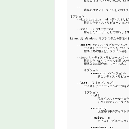
        指定したコマンドを、既定の Li
    --

        残りのコマンド ラインをそのまま
オプション:

    --distribution, -d <ディストリ
        指定したディストリビューション
    --user, -u <ユーザー名>

        指定したユーザーとして実行します
Linux 用 Windows サブシステムを管理す
    --export <ディストリビューション>
        ディストリビューションを tar
        標準出力の場合は、ファイル名を
    --import <ディストリビューション
        指定した tar ファイルを新
        標準入力の場合は、ファイル名を
        オプション:

            --version <バージョン>

                新しいディストリ
    --list, -l [オプション]

        ディストリビューションの一覧を
        オプション:

            --all

                現在インストール
                すべてのディスト
            --running

                現在実行中のディ
            --quiet, -q

                ディストリビューシ
            --verbose, -v
