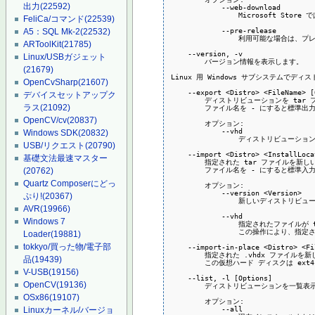
出力
(22592)
            --web-download

                Microsoft 
FeliCa/コマンド
(22539)
            --pre-release

A5：SQL Mk-2
(22532)
                利用可能な場合は、
ARToolKit
(21785)
    --version, -v

Linux/USBガジェット
        バージョン情報を表示します。

(21679)
Linux 用 Windows サブシステムでデ
OpenCvSharp
(21607)
    --export <Distro> <FileName> [
デバイスセットアップク
        ディストリビューションを tar
ラス
(21092)
        ファイル名を - にすると標準出
OpenCV/cv
(20837)
        オプション:

            --vhd

Windows SDK
(20832)
                ディストリビュー
USB/リクエスト
(20790)
    --import <Distro> <InstallLoca
基礎文法最速マスター
        指定された tar ファイルを
        ファイル名を - にすると標準入
(20762)
Quartz Composerにどっ
        オプション:

            --version <Version>

ぷり!
(20367)
                新しいディストリ
AVR
(19966)
            --vhd

Windows 7
                指定されたファイル
                この操作により、
Loader
(19881)
tokkyo/買った物/電子部
    --import-in-place <Distro> <Fi
        指定された .vhdx ファイ
品
(19439)
        この仮想ハード ディスクは e
V-USB
(19156)
    --list, -l [Options]

OpenCV
(19136)
        ディストリビューションを一覧表
OSx86
(19107)
        オプション:

            --all

Linuxカーネル/バージョ