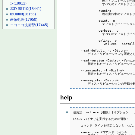
                現在インストー
ン
(18912)
                すべてのディスト
JXD S5110
(18441)
            --running

                現在実行中のディ
IBOutlet
(18156)
画像処理
(17950)
            --quiet, -q

                ディストリビューシ
ニコニコ技術部
(17445)
            --verbose, -v

                すべてのディスト
            --online, -o

                'wsl.exe -
    --set-default, -s <Distro>

        ディストリビューションを既定と
    --set-version <Distro> <Version
        指定されたディストリビューシ
    --terminate, -t <Distro>

        指定されたディストリビューショ
    --unregister <Distro>

        ディストリビューションの登録
help
使用法: wsl.exe [引数] [オプション...
Linux バイナリを実行するための引数:

    コマンド ラインを指定しないと、wsl
    --exec, -e <コマンド ライン>
