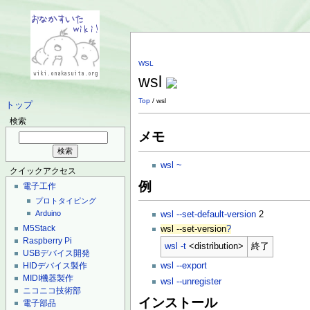
WSL
wsl
Top
/ wsl
トップ
検索
メモ
wsl ~
クイックアクセス
例
電子工作
プロトタイピング
Arduino
wsl --set-default-version
2
M5Stack
wsl --set-version
?
Raspberry Pi
wsl -t
<distribution>
終了
USBデバイス開発
HIDデバイス製作
wsl --export
MIDI機器製作
wsl --unregister
ニコニコ技術部
インストール
電子部品