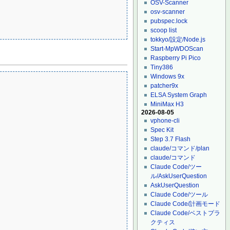
OSV-Scanner
osv-scanner
pubspec.lock
scoop list
tokkyo/設定/Node.js
Start-MpWDOScan
Raspberry Pi Pico
Tiny386
Windows 9x
patcher9x
ELSA System Graph
MiniMax H3
2026-08-05
vphone-cli
Spec Kit
Step 3.7 Flash
claude/コマンド/plan
claude/コマンド
Claude Code/ツー
ル/AskUserQuestion
AskUserQuestion
Claude Code/ツール
Claude Code/計画モード
Claude Code/ベストプラ
クティス