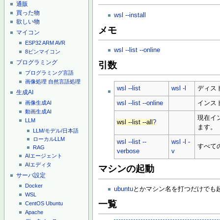
通販
買った物
wsl --install
欲しい物
メモ
マイコン
ESP32
ARM
AVR
wsl --list --online
8ピンマイコン
プログラミング
引数
プログラミング言語
画像処理
自然言語処理
wsl --list
wsl -l
ディス
生成AI
wsl --list --online
インス
画像生成AI
動画生成AI
現在イ
LLM
wsl --list --all
?
ます。
LLM/モデル/日本語
ローカルLLM
wsl --list --
wsl -l -
すべて
RAG
verbose
v
AIエージェント
AIエディタ
マシンの起動
サーバ設定
Docker
ubuntu
とかマシン名を打つだけでも
WSL
一覧
CentOS
Ubuntu
Apache