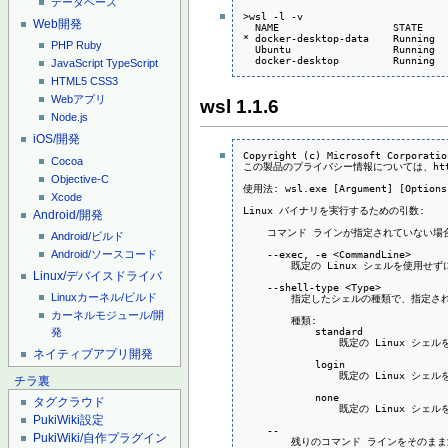
データベース
>wsl -l -v

Web開発
  NAME                   STATE    
* docker-desktop-data    Running  
PHP
Ruby
  Ubuntu                 Running  
  docker-desktop         Running  
JavaScript
TypeScript
HTML5
CSS3
Webアプリ
wsl 1.1.6
Node.js
iOS/開発
Copyright (c) Microsoft Corporatio
Cocoa
この製品のプライバシー情報については、https:
Objective-C
使用法: wsl.exe [Argument] [Options.
Xcode
Linux バイナリを実行するための引数:

Android/開発
    コマンド ラインが指定されていない場合
Android/ビルド
    --exec, -e <CommandLine>

Android/ソースコード
        既定の Linux シェルを使用
Linux/デバイスドライバ
    --shell-type <Type>

Linuxカーネル/ビルド
        指定したシェルの種類で、指定さ
カーネルモジュール/開
        種類:

            standard

発
                既定の Linux
ネイティブアプリ開発
            login

                既定の Linu
チラ裏
            none

タグクラウド
                既定の Linux
PukiWiki設定
    --

PukiWiki/自作プラグイン
        残りのコマンド ラインをそのまま