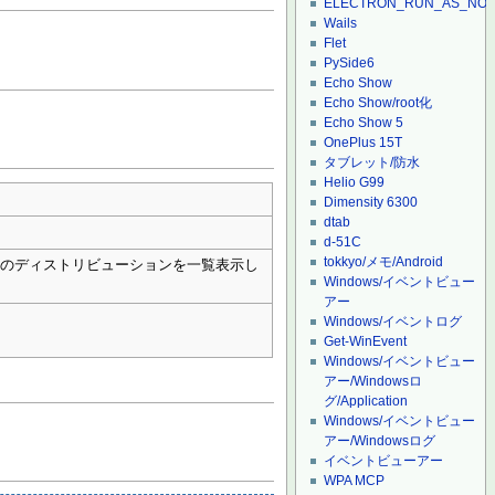
ELECTRON_RUN_AS_NO
Wails
Flet
PySide6
Echo Show
Echo Show/root化
Echo Show 5
OnePlus 15T
タブレット/防水
Helio G99
Dimensity 6300
dtab
d-51C
tokkyo/メモ/Android
てのディストリビューションを一覧表示し
Windows/イベントビュー
アー
Windows/イベントログ
Get-WinEvent
Windows/イベントビュー
アー/Windowsロ
グ/Application
Windows/イベントビュー
アー/Windowsログ
イベントビューアー
WPA MCP