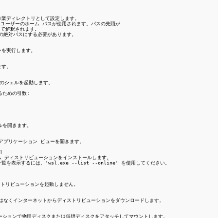
の作業ディレクトリとして設定します。

nux ユーザーのホーム パスが使用されます。パスの先頭が

として解釈されます。

ws の絶対パスにする必要があります。

ンを実行します。

す。

ンのシェルを起動します。

るための引数:



ェルを開きます。

アーのアプリケーション ビューを開きます。



ブシステム ディストリビューションをインストールします。

を表示するには、'wsl.exe --list --online' を使用してください。

ディストリビューションを起動しません。

 Store ではなくインターネットからディストリビューションをダウンロードします。

リビューションで物理ディスクまたは仮想ディスクをアタッチしてマウントします。
