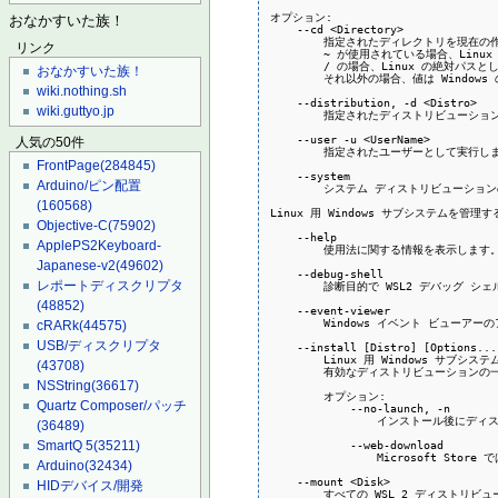
オプション:

おなかすいた族！
    --cd <Directory>

        指定されたディレクトリを現在
リンク
        ~ が使用されている場合、Li
        / の場合、Linux の絶対パス
おなかすいた族！
        それ以外の場合、値は Windo
wiki.nothing.sh
    --distribution, -d <Distro>

wiki.guttyo.jp
        指定されたディストリビューショ
    --user -u <UserName>

人気の50件
        指定されたユーザーとして実行しま
FrontPage
(284845)
    --system

Arduino/ピン配置
        システム ディストリビューショ
(160568)
Linux 用 Windows サブシステムを管理す
Objective-C
(75902)
    --help

ApplePS2Keyboard-
        使用法に関する情報を表示します。
Japanese-v2
(49602)
    --debug-shell

レポートディスクリプタ
        診断目的で WSL2 デバッグ シ
(48852)
    --event-viewer

        Windows イベント ビュー
cRARk
(44575)
USB/ディスクリプタ
    --install [Distro] [Options...]
        Linux 用 Windows サ
(43708)
        有効なディストリビューションの一覧
NSString
(36617)
        オプション:

Quartz Composer/パッチ
            --no-launch, -n

                インストール後に
(36489)
            --web-download

SmartQ 5
(35211)
                Microsoft
Arduino
(32434)
    --mount <Disk>

HIDデバイス/開発
        すべての WSL 2 ディスト