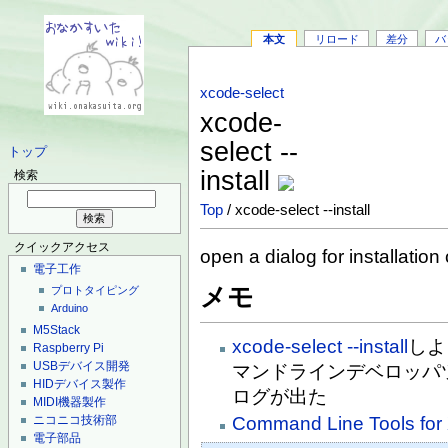
本文
リロード
差分
バ
xcode-select
xcode-
select --
トップ
install
検索
Top
/ xcode-select --install
クイックアクセス
open a dialog for installatio
電子工作
メモ
プロトタイピング
Arduino
M5Stack
xcode-select --install
しよ
Raspberry Pi
USBデバイス開発
マンドラインデベロッパ
HIDデバイス製作
ログが出た
MIDI機器製作
Command Line Tools for
ニコニコ技術部
電子部品