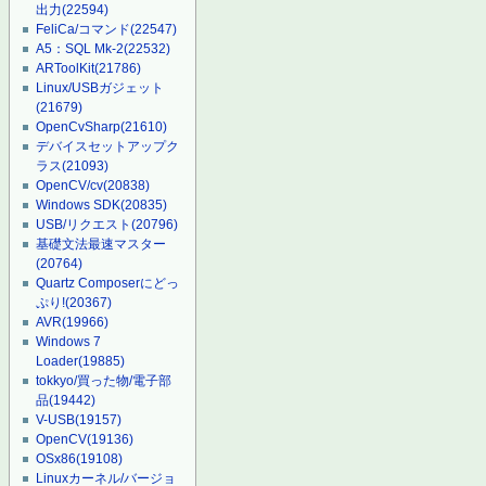
出力
(22594)
FeliCa/コマンド
(22547)
A5：SQL Mk-2
(22532)
ARToolKit
(21786)
Linux/USBガジェット
(21679)
OpenCvSharp
(21610)
デバイスセットアップク
ラス
(21093)
OpenCV/cv
(20838)
Windows SDK
(20835)
USB/リクエスト
(20796)
基礎文法最速マスター
(20764)
Quartz Composerにどっ
ぷり!
(20367)
AVR
(19966)
Windows 7
Loader
(19885)
tokkyo/買った物/電子部
品
(19442)
V-USB
(19157)
OpenCV
(19136)
OSx86
(19108)
Linuxカーネル/バージョ