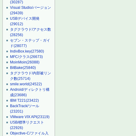
(30287)
Visual Studio/バージョン
(29439)
USBデバイス開発
(29012)
タグクラウド/アクセス数
(28256)
セブン・ステップ・ガイ
ド
(28077)
IndivBox.key
(27580)
MFC/クラス
(26673)
MoinMoin
(26088)
BitBake
(25840)
タグクラウド/内部被リン
ク数
(25714)
smile.world
(24522)
Android/ディレクトリ構
成
(23686)
IBM T221
(23422)
BackTrack/ツール
(23201)
VMware VIX API
(23119)
USB/標準リクエスト
(22926)
Objective-C/ファイル入