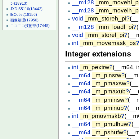
__m128
_mm_movehl_p
ン
(18913)
JXD S5110
(18442)
__m128
_mm_movelh_p
IBOutlet
(18156)
void
_mm_storeh_pi
?
(__
画像処理
(17950)
__m128
_mm_loadl_pi
?
ニコニコ技術部
(17445)
void
_mm_storel_pi
?
(__
int
_mm_movemask_ps
Integer extensions
int
_m_pextrw
?
(__m64, in
__m64
_m_pinsrw
?
(__m64
__m64
_m_pmaxsw
?
(__
__m64
_m_pmaxub
?
(__
__m64
_m_pminsw
?
(__
__m64
_m_pminub
?
(__
int
_m_pmovmskb
?
(__m
__m64
_m_pmulhuw
?
(_
__m64
_m_pshufw
?
(__m