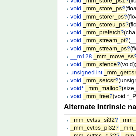
void
_mm_store_ps1
?
(f
void
_mm_store_ps
?
(flo
void
_mm_storer_ps
?
(fl
void
_mm_storeu_ps
?
(f
void
_mm_prefetch
?
(cha
void
_mm_stream_pi
?
(_
void
_mm_stream_ps
?
(f
__m128
_mm_move_ss
void
_mm_sfence
?
(void)
unsigned int
_mm_getcs
void
_mm_setcsr
?
(unsign
void*
_mm_malloc
?
(size
void
_mm_free
?
(void *_P
Alternate intrinsic n
_mm_cvtss_si32
?
_mm_c
_mm_cvtps_pi32
?
_mm_
_mm_cvttss_si32
?
_mm_