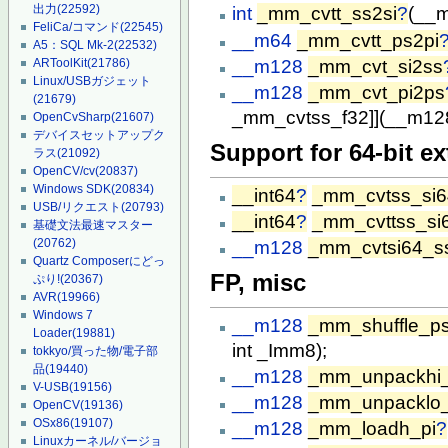
出力
(22592)
int
_mm_cvtt_ss2si
?
(__m
FeliCa/コマンド
(22545)
__m64
_mm_cvtt_ps2pi
A5：SQL Mk-2
(22532)
__m128
_mm_cvt_si2ss
ARToolKit
(21786)
Linux/USBガジェット
__m128
_mm_cvt_pi2ps
(21679)
_mm_cvtss_f32]](__m128
OpenCvSharp
(21607)
デバイスセットアップク
Support for 64-bit ex
ラス
(21092)
OpenCV/cv
(20837)
Windows SDK
(20834)
__int64
?
_mm_cvtss_si6
USB/リクエスト
(20793)
__int64
?
_mm_cvttss_si
基礎文法最速マスター
(20762)
__m128
_mm_cvtsi64_s
Quartz Composerにどっ
FP, misc
ぷり!
(20367)
AVR
(19966)
Windows 7
__m128
_mm_shuffle_p
Loader
(19881)
int _Imm8);
tokkyo/買った物/電子部
品
(19440)
__m128
_mm_unpackhi
V-USB
(19156)
__m128
_mm_unpacklo
OpenCV
(19136)
OSx86
(19107)
__m128
_mm_loadh_pi
?
Linuxカーネル/バージョ