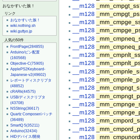
__m128
_mm_cmpgt_ss
おなかすいた族！
__m128
_mm_cmpgt_ps
リンク
おなかすいた族！
__m128
_mm_cmpge_s
wiki.nothing.sh
__m128
_mm_cmpge_p
wiki.guttyo.jp
__m128
_mm_cmpneq_
人気の50件
__m128
_mm_cmpneq_
FrontPage
(284855)
Arduino/ピン配置
__m128
_mm_cmpnlt_s
(160568)
__m128
_mm_cmpnlt_p
Objective-C
(75905)
ApplePS2Keyboard-
__m128
_mm_cmpnle_s
Japanese-v2
(49602)
__m128
_mm_cmpnle_p
レポートディスクリプタ
(48852)
__m128
_mm_cmpngt_s
cRARk
(44575)
__m128
_mm_cmpngt_p
USB/ディスクリプタ
(43708)
__m128
_mm_cmpnge_
NSString
(36617)
__m128
_mm_cmpnge_
Quartz Composer/パッチ
__m128
_mm_cmpord_s
(36489)
SmartQ 5
(35211)
__m128
_mm_cmpord_p
Arduino
(32434)
__m128
_mm_cmpunord
HIDデバイス/開発