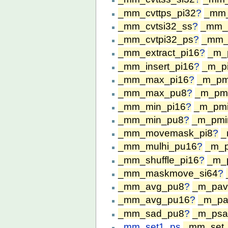
_mm_cvttps_pi32
?
_mm_
_mm_cvtsi32_ss
?
_mm_c
_mm_cvtpi32_ps
?
_mm_
_mm_extract_pi16
?
_m_
_mm_insert_pi16
?
_m_p
_mm_max_pi16
?
_m_p
_mm_max_pu8
?
_m_pm
_mm_min_pi16
?
_m_pm
_mm_min_pu8
?
_m_pmi
_mm_movemask_pi8
?
_
_mm_mulhi_pu16
?
_m_
_mm_shuffle_pi16
?
_m_
_mm_maskmove_si64
?
_mm_avg_pu8
?
_m_pav
_mm_avg_pu16
?
_m_p
_mm_sad_pu8
?
_m_ps
_mm_set1_ps
_mm_set