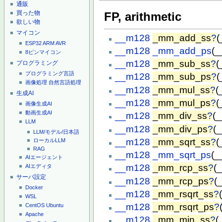
通販
買った物
FP, arithmetic
欲しい物
マイコン
__m128
_mm_add_ss
?
(
ESP32
ARM
AVR
__m128
_mm_add_ps
(_
8ピンマイコン
__m128
_mm_sub_ss
?
(
プログラミング
プログラミング言語
__m128
_mm_sub_ps
?
(
画像処理
自然言語処理
__m128
_mm_mul_ss
?
(
生成AI
__m128
_mm_mul_ps
?
(
画像生成AI
動画生成AI
__m128
_mm_div_ss
?
(
LLM
__m128
_mm_div_ps
?
(
LLM/モデル/日本語
__m128
_mm_sqrt_ss
?
(
ローカルLLM
RAG
__m128
_mm_sqrt_ps
(_
AIエージェント
__m128
_mm_rcp_ss
?
(
AIエディタ
サーバ設定
__m128
_mm_rcp_ps
?
(
Docker
__m128
_mm_rsqrt_ss
?
WSL
__m128
_mm_rsqrt_ps
?
CentOS
Ubuntu
Apache
__m128
_mm_min_ss
?
(