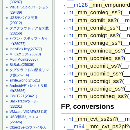
(30287)
__m128
_mm_cmpunord
Visual Studio/バージョン
int
_mm_comieq_ss
?
(__
(29439)
USBデバイス開発
int
_mm_comilt_ss
?
(__m
(29012)
int
_mm_comile_ss
?
(__
タグクラウド/アクセス数
(28256)
int
_mm_comigt_ss
?
(__
セブン・ステップ・ガイ
int
_mm_comige_ss
?
(__
ド
(28077)
IndivBox.key
(27577)
int
_mm_comineq_ss
?
(_
MFC/クラス
(26673)
int
_mm_ucomieq_ss
?
(_
MoinMoin
(26086)
BitBake
(25839)
int
_mm_ucomilt_ss
?
(__
タグクラウド/内部被リン
int
_mm_ucomile_ss
?
(_
ク数
(25714)
int
_mm_ucomigt_ss
?
(_
smile.world
(24521)
Android/ディレクトリ構
int
_mm_ucomige_ss
?
(_
成
(23686)
int
_mm_ucomineq_ss
?
(
IBM T221
(23421)
BackTrack/ツール
FP, conversions
(23201)
VMware VIX API
(23118)
USB/標準リクエスト
int
_mm_cvt_ss2si
?
(__m
(22926)
__m64
_mm_cvt_ps2pi
?
Objective-C/ファイル入