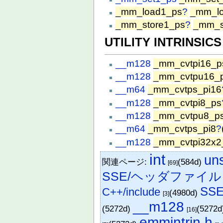
_mm_load1_ps
?
_mm_l
_mm_store1_ps
?
_mm_s
UTILITY INTRINSIC
__m128
_mm_cvtpi16_p
__m128
_mm_cvtpu16_
__m64
_mm_cvtps_pi16
__m128
_mm_cvtpi8_ps
__m128
_mm_cvtpu8_p
__m64
_mm_cvtps_pi8
?
__m128
_mm_cvtpi32x2
int
uns
関連ページ:
(584d)
[69]
SSE/ヘッダファイル
SS
C++/include
(4980d)
[3]
__m128
(5272d)
(5272
[16]
emmintrin.h