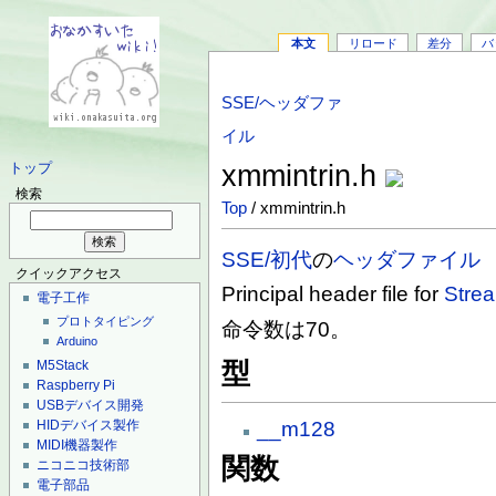
本文
リロード
差分
バ
SSE/ヘッダファ
イル
xmmintrin.h
トップ
検索
Top
/ xmmintrin.h
SSE/初代
の
ヘッダファイル
クイックアクセス
Principal header file for
Stre
電子工作
プロトタイピング
命令数は70。
Arduino
M5Stack
型
Raspberry Pi
USBデバイス開発
HIDデバイス製作
__m128
MIDI機器製作
関数
ニコニコ技術部
電子部品