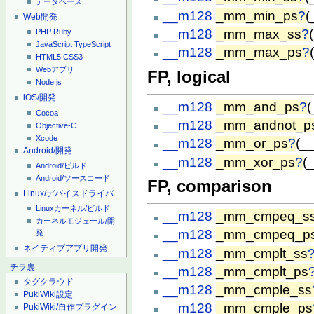
データベース
__m128
_mm_min_ps
?
(
Web開発
__m128
_mm_max_ss
?
PHP
Ruby
JavaScript
TypeScript
__m128
_mm_max_ps
?
HTML5
CSS3
Webアプリ
FP, logical
Node.js
iOS/開発
__m128
_mm_and_ps
?
(
Cocoa
__m128
_mm_andnot_p
Objective-C
Xcode
__m128
_mm_or_ps
?
(_
Android/開発
__m128
_mm_xor_ps
?
(
Android/ビルド
Android/ソースコード
FP, comparison
Linux/デバイスドライバ
Linuxカーネル/ビルド
__m128
_mm_cmpeq_s
カーネルモジュール/開
__m128
_mm_cmpeq_p
発
ネイティブアプリ開発
__m128
_mm_cmplt_ss
チラ裏
__m128
_mm_cmplt_ps
タグクラウド
__m128
_mm_cmple_ss
PukiWiki設定
__m128
_mm_cmple_ps
PukiWiki/自作プラグイン