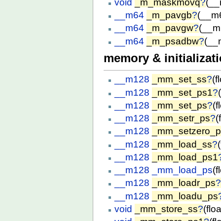
void
_m_maskmovq
?
(__
__m64
_m_pavgb
?
(__m
__m64
_m_pavgw
?
(__m
__m64
_m_psadbw
?
(__
memory & initializat
__m128
_mm_set_ss
?
(f
__m128
_mm_set_ps1
?
__m128
_mm_set_ps
?
(f
__m128
_mm_setr_ps
?
(
__m128
_mm_setzero_p
__m128
_mm_load_ss
?
__m128
_mm_load_ps1
__m128
_mm_load_ps
(f
__m128
_mm_loadr_ps
__m128
_mm_loadu_ps
void
_mm_store_ss
?
(flo