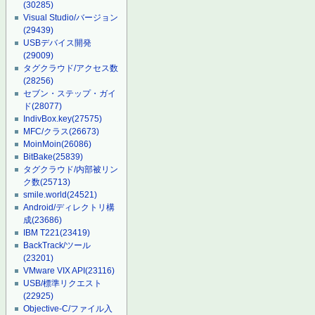
(30285)
Visual Studio/バージョン
(29439)
USBデバイス開発
(29009)
タグクラウド/アクセス数
(28256)
セブン・ステップ・ガイ
ド
(28077)
IndivBox.key
(27575)
MFC/クラス
(26673)
MoinMoin
(26086)
BitBake
(25839)
タグクラウド/内部被リン
ク数
(25713)
smile.world
(24521)
Android/ディレクトリ構
成
(23686)
IBM T221
(23419)
BackTrack/ツール
(23201)
VMware VIX API
(23116)
USB/標準リクエスト
(22925)
Objective-C/ファイル入