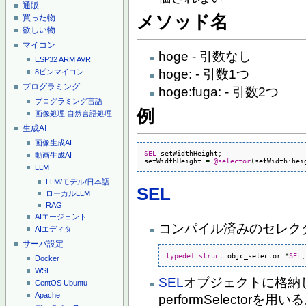
通販
メソッド名
買った物
欲しい物
マイコン
hoge - 引数なし
ESP32
ARM
AVR
hoge: - 引数1つ
8ピンマイコン
プログラミング
hoge:fuga: - 引数2つ
プログラミング言語
例
画像処理
自然言語処理
生成AI
画像生成AI
SEL
 setWidthHeight;

動画生成AI
setWidthHeight 
=
@selector
(
setWidth
:
hei
LLM
LLM/モデル/日本語
SEL
ローカルLLM
RAG
AIエージェント
コンパイル済みのセレク
AIエディタ
サーバ設定
typedef
struct
 objc_selector 
*
SEL
;
Docker
WSL
SEL
オブジェクトに格納
CentOS
Ubuntu
Apache
performSelectorを用い