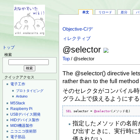
本文
リロード
差分
バ
Objective-C/デ
ィレクティブ
@selector
トップ
検索
Top
/ @selector
The @selector() directive lets
クイックアクセス
rather than to the full metho
電子工作
そのセレクタがコンパイル時
プロトタイピング
Arduino
グラム上で扱えるようにする
M5Stack
Raspberry Pi
SEL
 selector 
=
@selector
(
メソッド名
)
USBデバイス開発
HIDデバイス製作
指定したメソッドの名前
MIDI機器製作
び出すときに、実行時に
ニコニコ技術部
電子部品
価されない