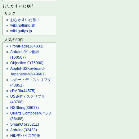
おなかすいた族！
リンク
おなかすいた族！
wiki.nothing.sh
wiki.guttyo.jp
人気の50件
FrontPage
(284833)
Arduino/ピン配置
(160567)
Objective-C
(75900)
ApplePS2Keyboard-
Japanese-v2
(49601)
レポートディスクリプタ
(48851)
cRARk
(44575)
USB/ディスクリプタ
(43708)
NSString
(36617)
Quartz Composer/パッチ
(36488)
SmartQ 5
(35211)
Arduino
(32433)
HIDデバイス/開発