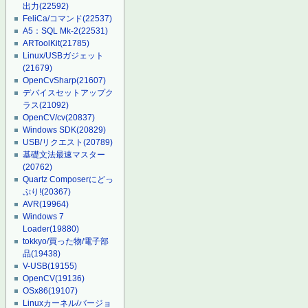
出力
(22592)
FeliCa/コマンド
(22537)
A5：SQL Mk-2
(22531)
ARToolKit
(21785)
Linux/USBガジェット
(21679)
OpenCvSharp
(21607)
デバイスセットアップク
ラス
(21092)
OpenCV/cv
(20837)
Windows SDK
(20829)
USB/リクエスト
(20789)
基礎文法最速マスター
(20762)
Quartz Composerにどっ
ぷり!
(20367)
AVR
(19964)
Windows 7
Loader
(19880)
tokkyo/買った物/電子部
品
(19438)
V-USB
(19155)
OpenCV
(19136)
OSx86
(19107)
Linuxカーネル/バージョ