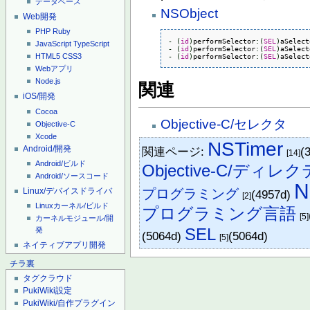
データベース
NSObject
Web開発
PHP
Ruby
-
(
id
)
performSelector
:
(
SEL
)
JavaScript
TypeScript
-
(
id
)
performSelector
:
(
SEL
)
aSelect
-
(
id
)
performSelector
:
(
SEL
)
aSelect
HTML5
CSS3
Webアプリ
Node.js
関連
iOS/開発
Cocoa
Objective-C/セレクタ
Objective-C
Xcode
NSTimer
Android/開発
関連ページ:
(
[14]
Android/ビルド
Objective-C/ディレ
Android/ソースコード
N
プログラミング
Linux/デバイスドライバ
(4957d)
[2]
Linuxカーネル/ビルド
プログラミング言語
[5]
カーネルモジュール/開
SEL
発
(5064d)
(5064d)
[5]
ネイティブアプリ開発
チラ裏
タグクラウド
PukiWiki設定
PukiWiki/自作プラグイン