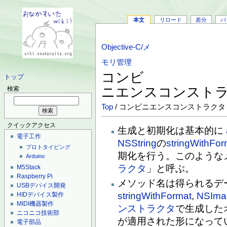
本文
リロード
差分
バ
Objective-C/メ
モリ管理
コンビ
トップ
ニエンスコンスト
検索
Top
/ コンビニエンスコンストラクタ
クイックアクセス
生成と初期化は基本的に
電子工作
NSString
の
stringWithFor
プロトタイピング
期化を行う。このような
Arduino
ラクタ
」と呼ぶ。
M5Stack
Raspberry Pi
メソッド名は得られるデ
USBデバイス開発
stringWithFormat
,
NSIma
HIDデバイス製作
MIDI機器製作
ンストラクタ
で生成した
ニコニコ技術部
が適用された形になって
電子部品