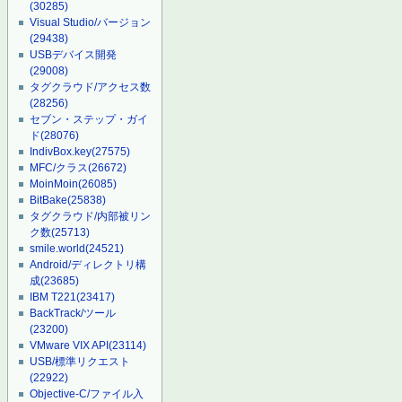
(30285)
Visual Studio/バージョン
(29438)
USBデバイス開発
(29008)
タグクラウド/アクセス数
(28256)
セブン・ステップ・ガイ
ド
(28076)
IndivBox.key
(27575)
MFC/クラス
(26672)
MoinMoin
(26085)
BitBake
(25838)
タグクラウド/内部被リン
ク数
(25713)
smile.world
(24521)
Android/ディレクトリ構
成
(23685)
IBM T221
(23417)
BackTrack/ツール
(23200)
VMware VIX API
(23114)
USB/標準リクエスト
(22922)
Objective-C/ファイル入