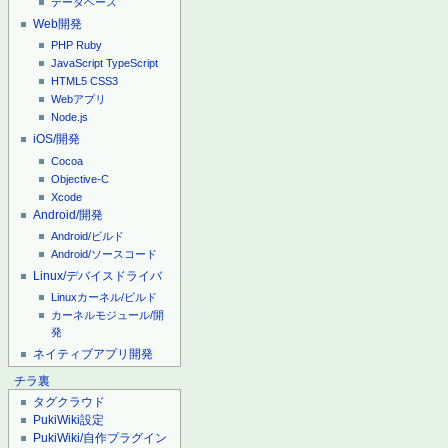
データベース
Web開発
PHP
Ruby
JavaScript
TypeScript
HTML5
CSS3
Webアプリ
Node.js
iOS/開発
Cocoa
Objective-C
Xcode
Android/開発
Android/ビルド
Android/ソースコード
Linux/デバイスドライバ
Linuxカーネル/ビルド
カーネルモジュール/開
発
ネイティブアプリ開発
チラ裏
タグクラウド
PukiWiki設定
PukiWiki/自作プラグイン