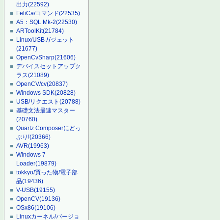
出力
(22592)
FeliCa/コマンド
(22535)
A5：SQL Mk-2
(22530)
ARToolKit
(21784)
Linux/USBガジェット
(21677)
OpenCvSharp
(21606)
デバイスセットアップク
ラス
(21089)
OpenCV/cv
(20837)
Windows SDK
(20828)
USB/リクエスト
(20788)
基礎文法最速マスター
(20760)
Quartz Composerにどっ
ぷり!
(20366)
AVR
(19963)
Windows 7
Loader
(19879)
tokkyo/買った物/電子部
品
(19436)
V-USB
(19155)
OpenCV
(19136)
OSx86
(19106)
Linuxカーネル/バージョ