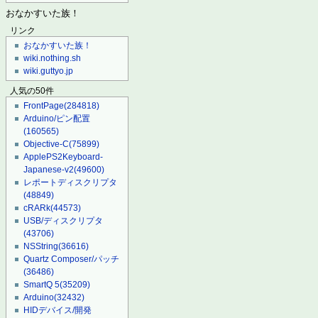
おなかすいた族！
リンク
おなかすいた族！
wiki.nothing.sh
wiki.guttyo.jp
人気の50件
FrontPage
(284818)
Arduino/ピン配置
(160565)
Objective-C
(75899)
ApplePS2Keyboard-
Japanese-v2
(49600)
レポートディスクリプタ
(48849)
cRARk
(44573)
USB/ディスクリプタ
(43706)
NSString
(36616)
Quartz Composer/パッチ
(36486)
SmartQ 5
(35209)
Arduino
(32432)
HIDデバイス/開発