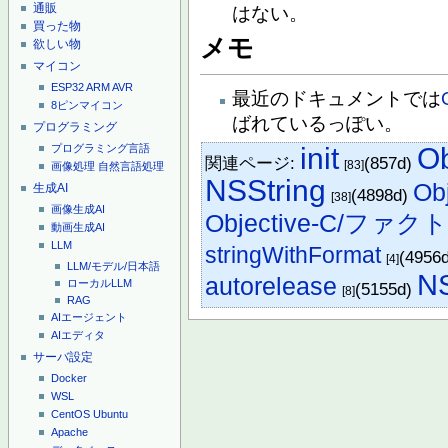
通販
はない。
買った物
メモ
欲しい物
マイコン
ESP32
ARM
AVR
最近のドキュメントでは
8ピンマイコン
ばれているっぽい。
プログラミング
プログラミング言語
init
Ob
関連ページ:
(857d)
[83]
画像処理
自然言語処理
NSString
Ob
生成AI
(4898d)
[38]
画像生成AI
Objective-C/フ
動画生成AI
LLM
stringWithFormat
(4956
[4]
LLM/モデル/日本語
N
autorelease
ローカルLLM
(5155d)
[8]
RAG
AIエージェント
AIエディタ
サーバ設定
Docker
WSL
CentOS
Ubuntu
Apache