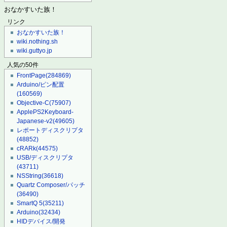
おなかすいた族！
リンク
おなかすいた族！
wiki.nothing.sh
wiki.guttyo.jp
人気の50件
FrontPage
(284869)
Arduino/ピン配置
(160569)
Objective-C
(75907)
ApplePS2Keyboard-
Japanese-v2
(49605)
レポートディスクリプタ
(48852)
cRARk
(44575)
USB/ディスクリプタ
(43711)
NSString
(36618)
Quartz Composer/パッチ
(36490)
SmartQ 5
(35211)
Arduino
(32434)
HIDデバイス/開発