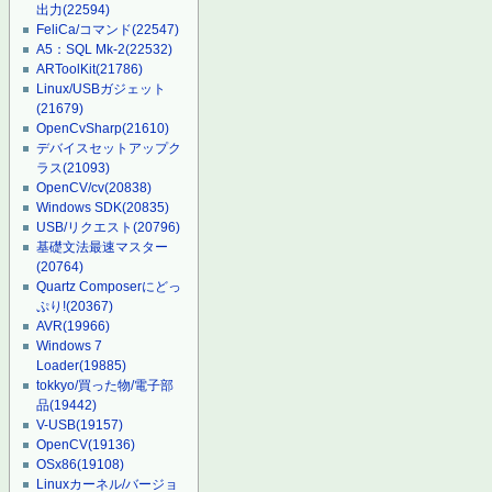
出力
(22594)
FeliCa/コマンド
(22547)
A5：SQL Mk-2
(22532)
ARToolKit
(21786)
Linux/USBガジェット
(21679)
OpenCvSharp
(21610)
デバイスセットアップク
ラス
(21093)
OpenCV/cv
(20838)
Windows SDK
(20835)
USB/リクエスト
(20796)
基礎文法最速マスター
(20764)
Quartz Composerにどっ
ぷり!
(20367)
AVR
(19966)
Windows 7
Loader
(19885)
tokkyo/買った物/電子部
品
(19442)
V-USB
(19157)
OpenCV
(19136)
OSx86
(19108)
Linuxカーネル/バージョ