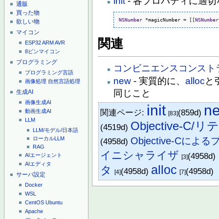
init
- 各プロパティに適
通販
買った物
NSNumber
*
magicNumber 
=
[
[
NSNumber
欲しい物
マイコン
関連
ESP32
ARM
AVR
8ピンマイコン
プログラミング
コンビニエンスコンスト
プログラミング言語
new
- 実質的に、
alloc
と
画像処理
自然言語処理
同じこと
生成AI
画像生成AI
init
n
関連ページ:
(859d)
動画生成AI
[83]
LLM
Objective-C/
(4519d)
LLM/モデル/日本語
Objective-Cに
ローカルLLM
(4958d)
RAG
イニシャライザ
(4958d)
AIエージェント
[3]
AIエディタ
alloc
タ
(4958d)
(4958d)
[4]
[7]
サーバ設定
Docker
WSL
CentOS
Ubuntu
Apache