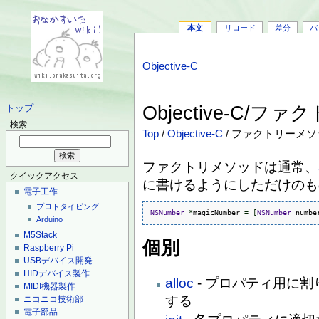
本文
リロード
差分
バ
Objective-C
Objective-C/
トップ
検索
Top
/
Objective-C
/ ファクトリーメ
ファクトリメソッドは通常、
クイックアクセス
に書けるようにしただけのも
電子工作
プロトタイピング
NSNumber
*
magicNumber 
=
[
NSNumber
 numbe
Arduino
M5Stack
個別
Raspberry Pi
USBデバイス開発
HIDデバイス製作
alloc
- プロパティ用に
MIDI機器製作
する
ニコニコ技術部
電子部品