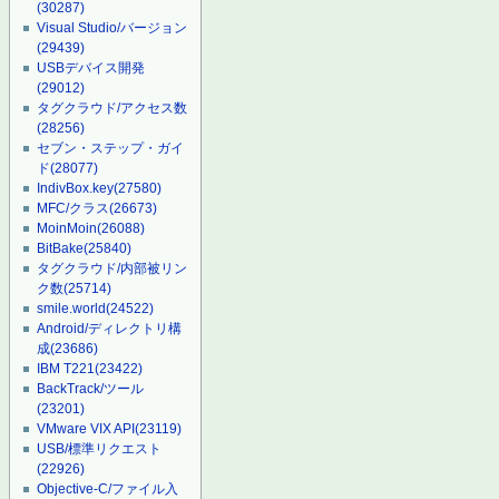
(30287)
Visual Studio/バージョン
(29439)
USBデバイス開発
(29012)
タグクラウド/アクセス数
(28256)
セブン・ステップ・ガイ
ド
(28077)
IndivBox.key
(27580)
MFC/クラス
(26673)
MoinMoin
(26088)
BitBake
(25840)
タグクラウド/内部被リン
ク数
(25714)
smile.world
(24522)
Android/ディレクトリ構
成
(23686)
IBM T221
(23422)
BackTrack/ツール
(23201)
VMware VIX API
(23119)
USB/標準リクエスト
(22926)
Objective-C/ファイル入