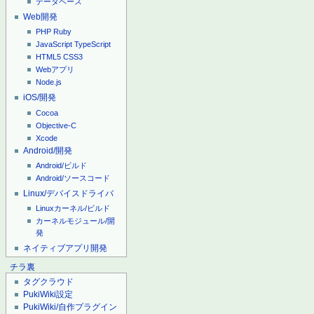
データベース
Web開発
PHP
Ruby
JavaScript
TypeScript
HTML5
CSS3
Webアプリ
Node.js
iOS/開発
Cocoa
Objective-C
Xcode
Android/開発
Android/ビルド
Android/ソースコード
Linux/デバイスドライバ
Linuxカーネル/ビルド
カーネルモジュール/開
発
ネイティブアプリ開発
チラ裏
タグクラウド
PukiWiki設定
PukiWiki/自作プラグイン