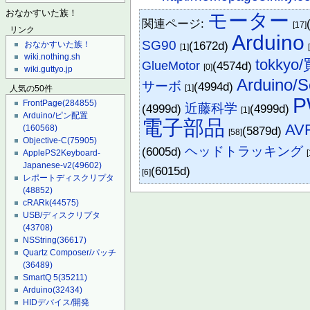
おなかすいた族！
モーター
関連ページ:
[17]
リンク
Arduino
SG90
(1672d)
おなかすいた族！
[1]
wiki.nothing.sh
tokk
GlueMotor
(4574d)
[0]
wiki.guttyo.jp
Arduino/S
サーボ
(4994d)
[1]
人気の50件
P
FrontPage
(284855)
近藤科学
(4999d)
(4999d)
[1]
Arduino/ピン配置
電子部品
AV
(160568)
(5879d)
[58]
Objective-C
(75905)
ヘッドトラッキング
(6005d)
ApplePS2Keyboard-
[
Japanese-v2
(49602)
(6015d)
[6]
レポートディスクリプタ
(48852)
cRARk
(44575)
USB/ディスクリプタ
(43708)
NSString
(36617)
Quartz Composer/パッチ
(36489)
SmartQ 5
(35211)
Arduino
(32434)
HIDデバイス/開発