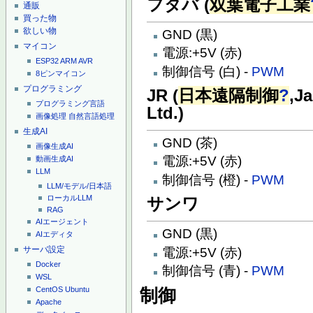
フタバ (
双葉電子工業
通販
買った物
欲しい物
GND (黒)
マイコン
電源:+5V (赤)
ESP32
ARM
AVR
制御信号 (白) -
PWM
8ピンマイコン
プログラミング
JR (
日本遠隔制御
?
,J
プログラミング言語
Ltd.)
画像処理
自然言語処理
生成AI
GND (茶)
画像生成AI
電源:+5V (赤)
動画生成AI
LLM
制御信号 (橙) -
PWM
LLM/モデル/日本語
ローカルLLM
サンワ
RAG
AIエージェント
GND (黒)
AIエディタ
サーバ設定
電源:+5V (赤)
Docker
制御信号 (青) -
PWM
WSL
CentOS
Ubuntu
制御
Apache