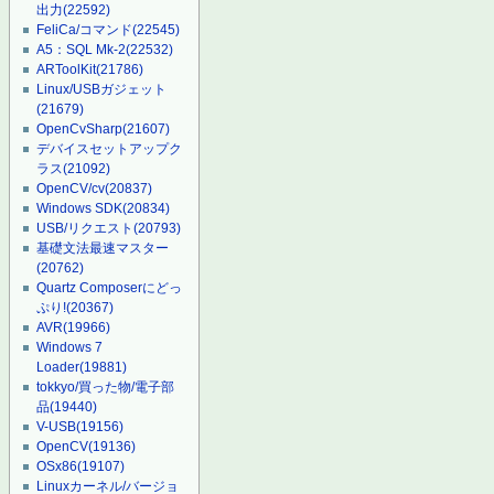
出力
(22592)
FeliCa/コマンド
(22545)
A5：SQL Mk-2
(22532)
ARToolKit
(21786)
Linux/USBガジェット
(21679)
OpenCvSharp
(21607)
デバイスセットアップク
ラス
(21092)
OpenCV/cv
(20837)
Windows SDK
(20834)
USB/リクエスト
(20793)
基礎文法最速マスター
(20762)
Quartz Composerにどっ
ぷり!
(20367)
AVR
(19966)
Windows 7
Loader
(19881)
tokkyo/買った物/電子部
品
(19440)
V-USB
(19156)
OpenCV
(19136)
OSx86
(19107)
Linuxカーネル/バージョ