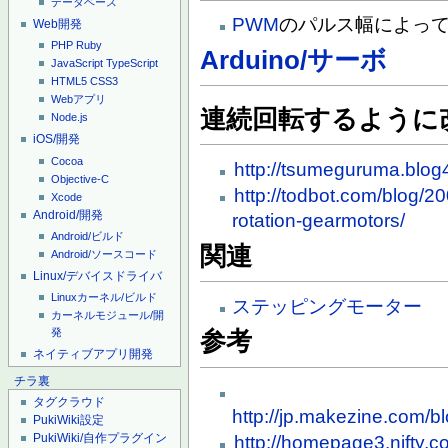
データベース
PWM
のパルス幅によっ
Web開発
PHP
Ruby
Arduino/サーボ
JavaScript
TypeScript
HTML5
CSS3
Webアプリ
連続回転するように
Node.js
iOS/開発
Cocoa
http://tsumeguruma.blog4
Objective-C
http://todbot.com/blog/2
Xcode
Android/開発
rotation-gearmotors/
Android/ビルド
関連
Android/ソースコード
Linux/デバイスドライバ
Linuxカーネル/ビルド
ステッピングモーター
カーネルモジュール/開
発
参考
ネイティブアプリ開発
チラ裏
タグクラウド
http://jp.makezine.com/b
PukiWiki設定
PukiWiki/自作プラグイン
http://homepage3.nifty.c