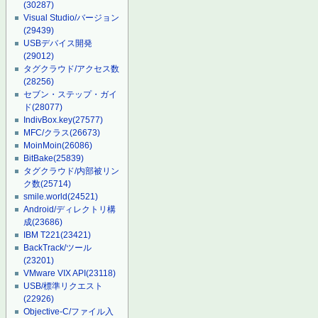
(30287)
Visual Studio/バージョン
(29439)
USBデバイス開発
(29012)
タグクラウド/アクセス数
(28256)
セブン・ステップ・ガイ
ド
(28077)
IndivBox.key
(27577)
MFC/クラス
(26673)
MoinMoin
(26086)
BitBake
(25839)
タグクラウド/内部被リン
ク数
(25714)
smile.world
(24521)
Android/ディレクトリ構
成
(23686)
IBM T221
(23421)
BackTrack/ツール
(23201)
VMware VIX API
(23118)
USB/標準リクエスト
(22926)
Objective-C/ファイル入