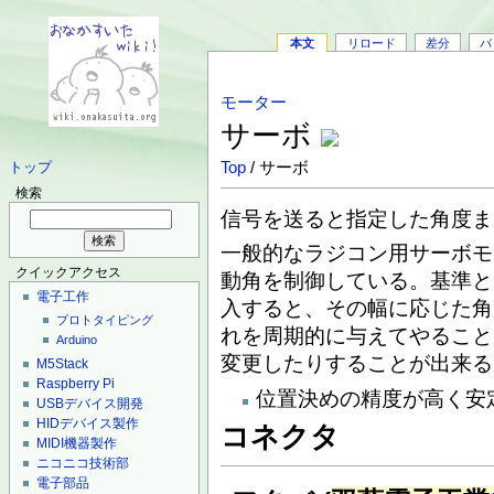
本文
リロード
差分
バ
モーター
サーボ
Top
/ サーボ
トップ
検索
信号を送ると指定した角度ま
一般的なラジコン用サーボモ
クイックアクセス
動角を制御している。基準として
電子工作
入すると、その幅に応じた角
プロトタイピング
れを周期的に与えてやること
Arduino
変更したりすることが出来る
M5Stack
Raspberry Pi
位置決めの精度が高く安
USBデバイス開発
HIDデバイス製作
コネクタ
MIDI機器製作
ニコニコ技術部
電子部品