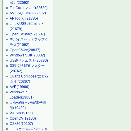
出力
(22592)
FeliCa/コマンド
(22539)
A5：SQL Mk-2
(22532)
ARToolKit
(21785)
Linux/USBガジェット
(21679)
OpenCvSharp
(21607)
デバイスセットアップク
ラス
(21092)
OpenCV/cv
(20837)
Windows SDK
(20832)
USB/リクエスト
(20790)
基礎文法最速マスター
(20762)
Quartz Composerにどっ
ぷり!
(20367)
AVR
(19966)
Windows 7
Loader
(19881)
tokkyo/買った物/電子部
品
(19439)
V-USB
(19156)
OpenCV
(19136)
OSx86
(19107)
Linuxカーネル/バージョ