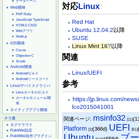
データベース
対応
Linux
Web開発
PHP
Ruby
JavaScript
TypeScript
Red Hat
HTML5
CSS3
Ubuntu 12.04.2
以降
Webアプリ
Node.js
SUSE
iOS/開発
Linux Mint 16
?
以降
Cocoa
関連
Objective-C
Xcode
Android/開発
Linux/UEFI
Android/ビルド
Android/ソースコード
参考
Linux/デバイスドライバ
Linuxカーネル/ビルド
カーネルモジュール/開
https://jp.linux.com/new
発
lco2015041001
ネイティブアプリ開発
msinfo32
関連ページ:
(1
チラ裏
[11]
UEFI
タグクラウド
Platform
(366d)
[2]
[61]
PukiWiki設定
Ubuntu
ブ
PukiWiki/自作プラグイン
(658d)