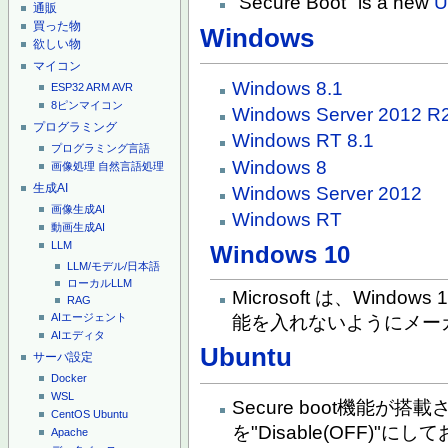
"Secure Boot" is a new
U
通販
買った物
Windows
欲しい物
マイコン
Windows 8.1
ESP32
ARM
AVR
8ピンマイコン
Windows Server 2012 R
プログラミング
Windows RT 8.1
プログラミング言語
Windows 8
画像処理
自然言語処理
生成AI
Windows Server 2012
画像生成AI
Windows RT
動画生成AI
LLM
Windows 10
LLM/モデル/日本語
ローカルLLM
Microsoft は、Win
RAG
AIエージェント
能を入れないようにメー
AIエディタ
Ubuntu
サーバ設定
Docker
WSL
Secure boot機能が搭載
CentOS
Ubuntu
を"Disable(OFF)"
Apache