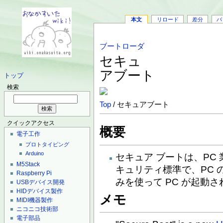
本文
リロード
差分
バ
ブートローダ
セキュ
アブート
トップ
検索
Top
/ セキュアブート
クイックアクセス
概要
電子工作
プロトタイピング
Arduino
セキュア ブートは、PC
M5Stack
キュリティ標準で、PC
Raspberry Pi
みを使って PC が起動
USBデバイス開発
HIDデバイス製作
メモ
MIDI機器製作
ニコニコ技術部
電子部品