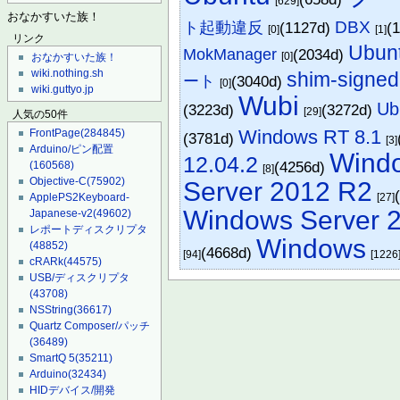
[629]
おなかすいた族！
DBX
ト起動違反
(1127d)
(
[0]
[1]
リンク
Ubun
MokManager
(2034d)
[0]
おなかすいた族！
wiki.nothing.sh
shim-signed
ート
(3040d)
[0]
wiki.guttyo.jp
Wubi
Ub
(3223d)
(3272d)
[29]
人気の50件
Windows RT 8.1
FrontPage
(284845)
(3781d)
[3]
Arduino/ピン配置
Wind
12.04.2
(4256d)
(160568)
[8]
Objective-C
(75902)
Server 2012 R2
ApplePS2Keyboard-
[27]
Windows Server 
Japanese-v2
(49602)
レポートディスクリプタ
Windows
(48852)
(4668d)
[94]
[1226
cRARk
(44575)
USB/ディスクリプタ
(43708)
NSString
(36617)
Quartz Composer/パッチ
(36489)
SmartQ 5
(35211)
Arduino
(32434)
HIDデバイス/開発