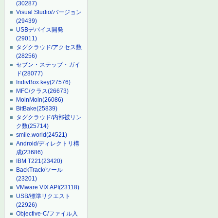
(30287)
Visual Studio/バージョン
(29439)
USBデバイス開発
(29011)
タグクラウド/アクセス数
(28256)
セブン・ステップ・ガイ
ド
(28077)
IndivBox.key
(27576)
MFC/クラス
(26673)
MoinMoin
(26086)
BitBake
(25839)
タグクラウド/内部被リン
ク数
(25714)
smile.world
(24521)
Android/ディレクトリ構
成
(23686)
IBM T221
(23420)
BackTrack/ツール
(23201)
VMware VIX API
(23118)
USB/標準リクエスト
(22926)
Objective-C/ファイル入