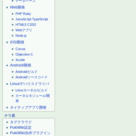
データベース
Web開発
PHP
Ruby
JavaScript
TypeScript
HTML5
CSS3
Webアプリ
Node.js
iOS/開発
Cocoa
Objective-C
Xcode
Android/開発
Android/ビルド
Android/ソースコード
Linux/デバイスドライバ
Linuxカーネル/ビルド
カーネルモジュール/開
発
ネイティブアプリ開発
チラ裏
タグクラウド
PukiWiki設定
PukiWiki/自作プラグイン