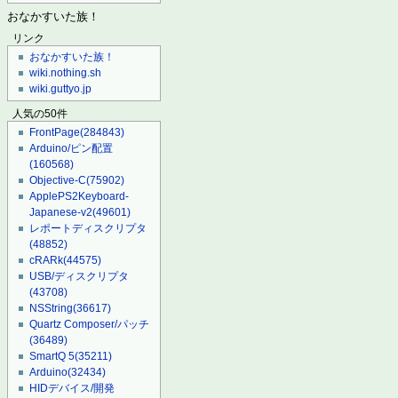
おなかすいた族！
リンク
おなかすいた族！
wiki.nothing.sh
wiki.guttyo.jp
人気の50件
FrontPage
(284843)
Arduino/ピン配置
(160568)
Objective-C
(75902)
ApplePS2Keyboard-
Japanese-v2
(49601)
レポートディスクリプタ
(48852)
cRARk
(44575)
USB/ディスクリプタ
(43708)
NSString
(36617)
Quartz Composer/パッチ
(36489)
SmartQ 5
(35211)
Arduino
(32434)
HIDデバイス/開発