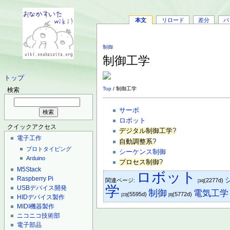
本文
リロード
差分
バ
制御
制御工学
トップ
Top
/ 制御工学
検索
サーボ
ロボット
クイックアクセス
デジタル制御工学
?
電子工作
自動調整系
?
プロトタイピング
シーケンス制御
Arduino
プロセス制御
?
M5Stack
ロボット
Raspberry Pi
関連ページ:
(2277d)
[34]
学
USBデバイス開発
制御
電気工学
(5595d)
(5772d)
[23]
[8]
HIDデバイス製作
MIDI機器製作
ニコニコ技術部
電子部品