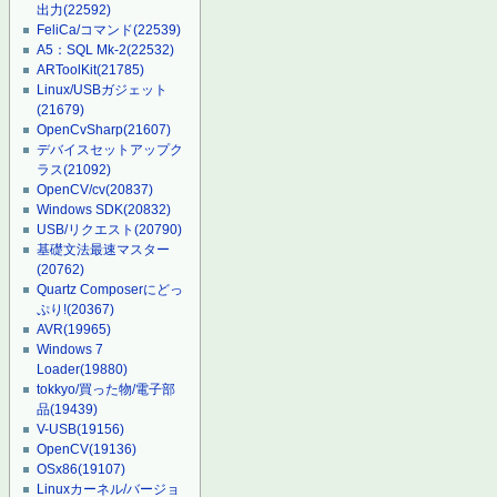
出力
(22592)
FeliCa/コマンド
(22539)
A5：SQL Mk-2
(22532)
ARToolKit
(21785)
Linux/USBガジェット
(21679)
OpenCvSharp
(21607)
デバイスセットアップク
ラス
(21092)
OpenCV/cv
(20837)
Windows SDK
(20832)
USB/リクエスト
(20790)
基礎文法最速マスター
(20762)
Quartz Composerにどっ
ぷり!
(20367)
AVR
(19965)
Windows 7
Loader
(19880)
tokkyo/買った物/電子部
品
(19439)
V-USB
(19156)
OpenCV
(19136)
OSx86
(19107)
Linuxカーネル/バージョ