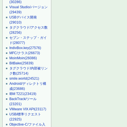
(30286)
Visual Studio/バージョン
(29439)
USBデバイス開発
(29010)
タグクラウド/アクセス数
(28256)
セブン・ステップ・ガイ
ド
(28077)
IndivBox.key
(27576)
MFC/クラス
(26673)
MoinMoin
(26086)
BitBake
(25839)
タグクラウド/内部被リン
ク数
(25714)
smile.world
(24521)
Android/ディレクトリ構
成
(23686)
IBM T221
(23419)
BackTrack/ツール
(23201)
VMware VIX API
(23117)
USB/標準リクエスト
(22925)
Objective-C/ファイル入