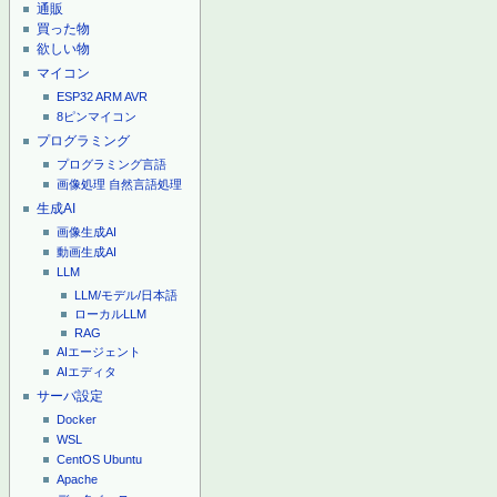
通販
買った物
欲しい物
マイコン
ESP32
ARM
AVR
8ピンマイコン
プログラミング
プログラミング言語
画像処理
自然言語処理
生成AI
画像生成AI
動画生成AI
LLM
LLM/モデル/日本語
ローカルLLM
RAG
AIエージェント
AIエディタ
サーバ設定
Docker
WSL
CentOS
Ubuntu
Apache