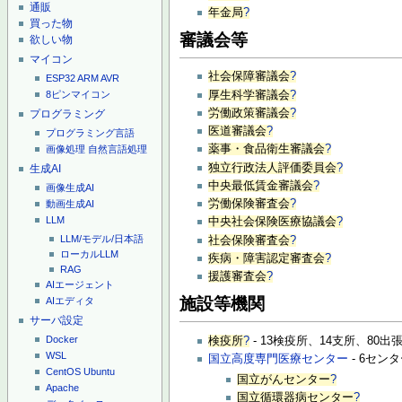
通販
年金局
?
買った物
審議会等
欲しい物
マイコン
社会保障審議会
?
ESP32
ARM
AVR
厚生科学審議会
?
8ピンマイコン
労働政策審議会
?
プログラミング
医道審議会
?
プログラミング言語
薬事・食品衛生審議会
?
画像処理
自然言語処理
独立行政法人評価委員会
?
生成AI
中央最低賃金審議会
?
画像生成AI
労働保険審査会
?
動画生成AI
LLM
中央社会保険医療協議会
?
LLM/モデル/日本語
社会保険審査会
?
ローカルLLM
疾病・障害認定審査会
?
RAG
援護審査会
?
AIエージェント
施設等機関
AIエディタ
サーバ設定
Docker
検疫所
?
- 13検疫所、14支所、80出
WSL
国立高度専門医療センター
- 6セン
CentOS
Ubuntu
国立がんセンター
?
Apache
国立循環器病センター
?