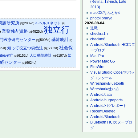
(Retina, 13-inch, Late
2013)
macOS/なんとかd
photolibraryd
問題研究所
e-ヘルスネット
2026-08-04
(2002d)
[2]
[0]
独立行
退職
業務独占資格
d)
(4825d)
[3]
checkra1n
checkm8
門医療研究センター
基幹統計
(5006d)
[1]
[2]
Android/Bluetooth HCIスヌ
社会保
知って役立つ労働法
25d)
(5803d)
[1]
ープログ
ube/省庁
人口動態統計
知
(6152d)
(6197d)
Mac Pro
[0]
[0]
Power Mac G5
神経センター
(6624d)
[3]
FireWire
Visual Studio Code/デバッ
グコンソール
Wireshark/Bluetooth
Wireshark/使い方
Android/data
Android/bugreports
Android/バグレポート
RecentDeleted
Android/Bluetooth
Bluetooth HCIスヌープロ
グ