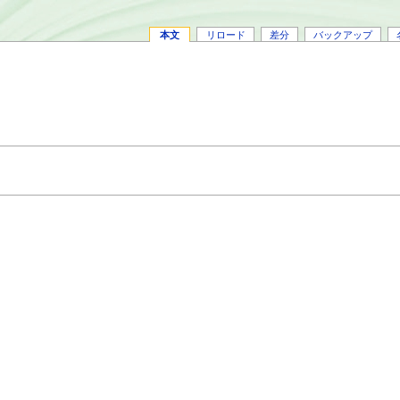
本文
リロード
差分
バックアップ