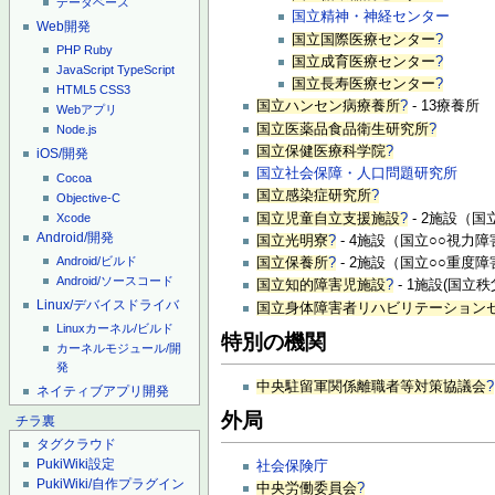
データベース
国立精神・神経センター
Web開発
国立国際医療センター
?
PHP
Ruby
国立成育医療センター
?
JavaScript
TypeScript
国立長寿医療センター
?
HTML5
CSS3
国立ハンセン病療養所
?
- 13療養所
Webアプリ
国立医薬品食品衛生研究所
?
Node.js
国立保健医療科学院
?
iOS/開発
国立社会保障・人口問題研究所
Cocoa
国立感染症研究所
?
Objective-C
Xcode
国立児童自立支援施設
?
- 2施設（
Android/開発
国立光明寮
?
- 4施設（国立○○視力
Android/ビルド
国立保養所
?
- 2施設（国立○○重度
Android/ソースコード
国立知的障害児施設
?
- 1施設(国立秩
Linux/デバイスドライバ
国立身体障害者リハビリテーション
Linuxカーネル/ビルド
特別の機関
カーネルモジュール/開
発
中央駐留軍関係離職者等対策協議会
?
ネイティブアプリ開発
外局
チラ裏
タグクラウド
PukiWiki設定
社会保険庁
PukiWiki/自作プラグイン
中央労働委員会
?