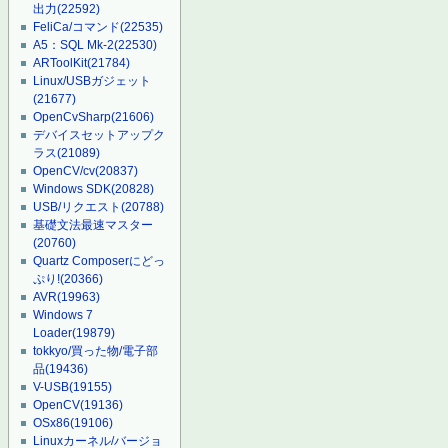
出力
(22592)
FeliCa/コマンド
(22535)
A5：SQL Mk-2
(22530)
ARToolKit
(21784)
Linux/USBガジェット
(21677)
OpenCvSharp
(21606)
デバイスセットアップク
ラス
(21089)
OpenCV/cv
(20837)
Windows SDK
(20828)
USB/リクエスト
(20788)
基礎文法最速マスター
(20760)
Quartz Composerにどっ
ぷり!
(20366)
AVR
(19963)
Windows 7
Loader
(19879)
tokkyo/買った物/電子部
品
(19436)
V-USB
(19155)
OpenCV
(19136)
OSx86
(19106)
Linuxカーネル/バージョ