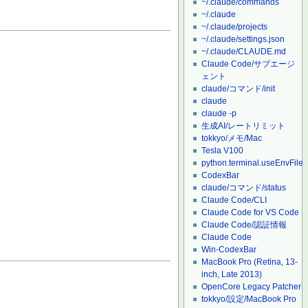
~/.claude/commands
~/.claude
~/.claude/projects
~/.claude/settings.json
~/.claude/CLAUDE.md
Claude Code/サブエージ
ェント
claude/コマンド/init
claude
claude -p
生成AI/レートリミット
tokkyo/メモ/Mac
Tesla V100
python.terminal.useEnvFile
CodexBar
claude/コマンド/status
Claude Code/CLI
Claude Code for VS Code
Claude Code/認証情報
Claude Code
Win-CodexBar
MacBook Pro (Retina, 13-
inch, Late 2013)
OpenCore Legacy Patcher
tokkyo/設定/MacBook Pro