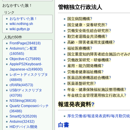
おなかすいた族！
管轄独立行政法人
リンク
おなかすいた族！
国立病院機構
?
wiki.nothing.sh
国立健康・栄養研究所
?
wiki.guttyo.jp
労働安全衛生総合研究所
?
勤労者退職金共済機構
?
人気の50件
高齢・障害者雇用支援機構
?
FrontPage
(284818)
福祉医療機構
?
Arduino/ピン配置
(160565)
国立重度知的障害者総合施設のぞみ
Objective-C
(75899)
労働政策研究・研修機構
?
ApplePS2Keyboard-
雇用・能力開発機構
?
Japanese-v2
(49600)
労働者健康福祉機構
?
レポートディスクリプタ
医薬品医療機器総合機構
?
(48849)
医薬基盤研究所
?
cRARk
(44573)
年金・健康保険福祉施設整理機構
?
USB/ディスクリプタ
年金積立金管理運用独立行政法人
?
(43706)
NSString
(36616)
報道発表資料
?
Quartz Composer/パッチ
(36486)
厚生労働省/報道発表資料/毎月勤労
SmartQ 5
(35209)
Arduino
(32432)
白書
HIDデバイス/開発