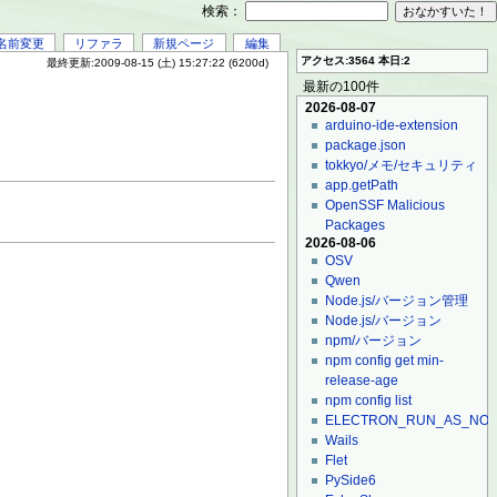
検索：
名前変更
リファラ
新規ページ
編集
アクセス:3564 本日:2
最終更新:2009-08-15 (土) 15:27:22 (6200d)
最新の100件
2026-08-07
arduino-ide-extension
package.json
tokkyo/メモ/セキュリティ
app.getPath
OpenSSF Malicious
Packages
2026-08-06
OSV
Qwen
Node.js/バージョン管理
Node.js/バージョン
npm/バージョン
npm config get min-
release-age
npm config list
ELECTRON_RUN_AS_NO
Wails
Flet
PySide6