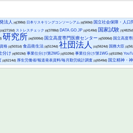
発法人
国立社会保障・人口
日本リスキリングコンソーシアム
(398d)
(569d)
[4]
[0]
国家試験
DATA.GO.JP
ストレスチェック
(2716d)
(3788d)
(4149d)
(4825
[33]
[0]
[1]
[7]
研究所
国立高度専門医療センター
国立高度専
d)
(5006d)
(5006d)
[36]
[4]
社団法人
食品衛生法
資格
国務大臣
(5031d)
(5134d)
(5624d)
(56
[1]
[3]
[31]
[1]
仕分け
事業仕分け/第2WG
事業仕分け/第1WG
YouT
(6019d)
(6109d)
(6109d)
[4]
[1]
[1]
国立精神・
査
厚生労働省/報道発表資料/毎月勤労統計調査
(6214d)
(6549d)
[2]
[1]