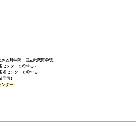
国立きぬ川学院、国立武蔵野学院）
障害センターと称する）
障害者センターと称する）
父学園)
センター
?