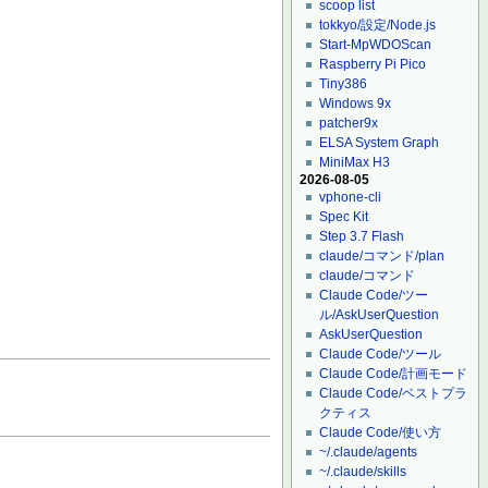
scoop list
tokkyo/設定/Node.js
Start-MpWDOScan
Raspberry Pi Pico
Tiny386
Windows 9x
patcher9x
ELSA System Graph
MiniMax H3
2026-08-05
vphone-cli
Spec Kit
Step 3.7 Flash
claude/コマンド/plan
claude/コマンド
Claude Code/ツー
ル/AskUserQuestion
AskUserQuestion
Claude Code/ツール
Claude Code/計画モード
Claude Code/ベストプラ
クティス
Claude Code/使い方
~/.claude/agents
~/.claude/skills