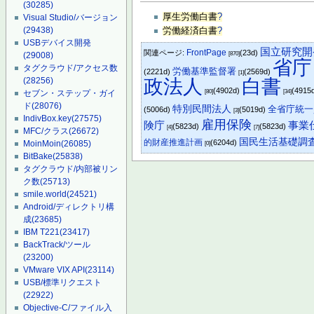
(30285)
厚生労働白書
?
Visual Studio/バージョン
(29438)
労働経済白書
?
USBデバイス開発
国立研究開
FrontPage
関連ページ:
(23d)
[870]
(29008)
省庁
タグクラウド/アクセス数
労働基準監督署
(2221d)
(2569d)
[1]
政法人
白書
(28256)
(4902d)
(4915
[80]
[34]
セブン・ステップ・ガイ
ド
(28076)
特別民間法人
全省庁統一
(5006d)
(5019d)
[3]
IndivBox.key
(27575)
雇用保険
険庁
事業
(5823d)
(5823d)
[4]
[7]
MFC/クラス
(26672)
国民生活基礎調
的財産推進計画
(6204d)
MoinMoin
(26085)
[0]
BitBake
(25838)
タグクラウド/内部被リン
ク数
(25713)
smile.world
(24521)
Android/ディレクトリ構
成
(23685)
IBM T221
(23417)
BackTrack/ツール
(23200)
VMware VIX API
(23114)
USB/標準リクエスト
(22922)
Objective-C/ファイル入