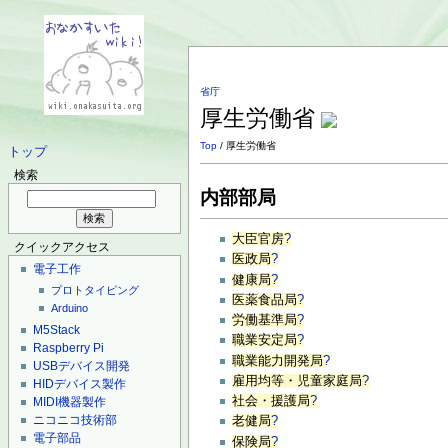
省庁
厚生労働省
Top
/ 厚生労働省
トップ
検索
内部部局
大臣官房
?
クイックアクセス
医政局
?
電子工作
健康局
?
プロトタイピング
医薬食品局
?
Arduino
労働基準局
?
M5Stack
職業安定局
?
Raspberry Pi
職業能力開発局
?
USBデバイス開発
雇用均等・児童家庭局
?
HIDデバイス製作
社会・援護局
?
MIDI機器製作
ニコニコ技術部
老健局
?
電子部品
保険局
?