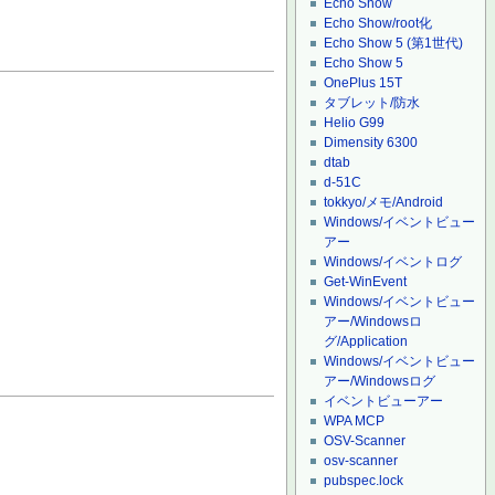
Echo Show
Echo Show/root化
Echo Show 5 (第1世代)
Echo Show 5
OnePlus 15T
タブレット/防水
Helio G99
Dimensity 6300
dtab
d-51C
tokkyo/メモ/Android
Windows/イベントビュー
アー
Windows/イベントログ
Get-WinEvent
Windows/イベントビュー
アー/Windowsロ
グ/Application
Windows/イベントビュー
アー/Windowsログ
イベントビューアー
WPA MCP
OSV-Scanner
osv-scanner
pubspec.lock