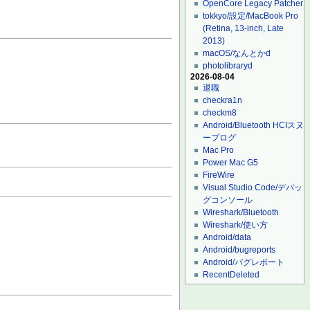
OpenCore Legacy Patcher
tokkyo/設定/MacBook Pro
(Retina, 13-inch, Late
2013)
macOS/なんとかd
photolibraryd
2026-08-04
退職
checkra1n
checkm8
Android/Bluetooth HCIスヌ
ープログ
Mac Pro
Power Mac G5
FireWire
Visual Studio Code/デバッ
グコンソール
Wireshark/Bluetooth
Wireshark/使い方
Android/data
Android/bugreports
Android/バグレポート
RecentDeleted