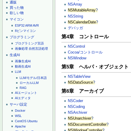
通販
NSArray
買った物
NSMutableArray
?
欲しい物
NSString
マイコン
NSCalendarDate
?
ESP32
ARM
AVR
デバッガ
8ピンマイコン
第4章 コントロール
プログラミング
プログラミング言語
NSControl
画像処理
自然言語処理
Cocoa/コントロール
生成AI
NSWindow
画像生成AI
第5章 ヘルパ・オブジェクト
動画生成AI
LLM
NSTableView
LLM/モデル/日本語
NSDataSource
?
ローカルLLM
RAG
第6章 アーカイブ
AIエージェント
AIエディタ
NSCoder
サーバ設定
NSCoding
Docker
NSArchiver
WSL
NSUnarchiver
?
CentOS
Ubuntu
NSDocumentController
?
Apache
NSWindowController
?