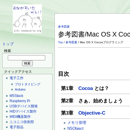
参考図書
参考図書/Mac OS X 
Top
/
参考図書
/ Mac OS X Cocoaプログラミング
トップ
検索
クイックアクセス
目次
電子工作
プロトタイピング
第1章
Cocoa
とは？
Arduino
M5Stack
第2章 さぁ、始めましょう
Raspberry Pi
USBデバイス開発
HIDデバイス製作
第3章
Objective-C
MIDI機器製作
ニコニコ技術部
メモリ管理
電子部品
NSObject