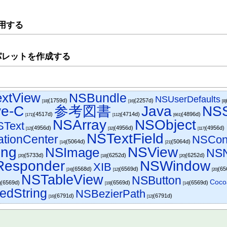
用する
er のパレットを作成する
xtView
NSBundle
NSUserDefaults
(1759d)
(2257d)
[18]
[16]
[8]
ve-C
参考図書
Java
NSS
(4517d)
(4714d)
(4896d)
[171]
[112]
[661]
NSArray
NSObject
SText
(4956d)
(4956d)
(4956d)
[12]
[32]
[117]
NSTextField
ationCenter
NSCont
(5064d)
(5064d)
[14]
[21]
ing
NSView
NSImage
NSN
(5733d)
(6252d)
(6252d)
[20]
[18]
[20]
esponder
NSWindow
XIB
(6568d)
(6569d)
(65
[24]
[12]
[20]
NSTableView
NSButton
Coc
(6569d)
(6569d)
(6569d)
]
[19]
[14]
tedString
NSBezierPath
(6791d)
(6791d)
[16]
[12]