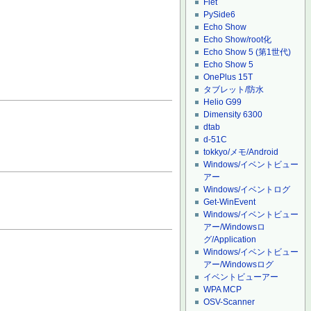
Flet
PySide6
Echo Show
Echo Show/root化
Echo Show 5 (第1世代)
Echo Show 5
OnePlus 15T
タブレット/防水
Helio G99
Dimensity 6300
dtab
d-51C
tokkyo/メモ/Android
Windows/イベントビュー
アー
Windows/イベントログ
Get-WinEvent
Windows/イベントビュー
アー/Windowsロ
グ/Application
Windows/イベントビュー
アー/Windowsログ
イベントビューアー
WPA MCP
OSV-Scanner