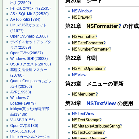
第20章 シート
出力
(22592)
FeliCa/コマンド
(22535)
NSWindow
A5：SQL Mk-2
(22530)
NSDrawer
?
ARToolKit
(21784)
Linux/USBガジェット
第21章
NSFormatter
?
の作成
(21677)
OpenCvSharp
(21606)
NSFormatter
?
デバイスセットアップク
NSDateFormatter
?
ラス
(21089)
NSNumberFormatter
?
OpenCV/cv
(20837)
第22章 印刷
Windows SDK
(20828)
USB/リクエスト
(20788)
NSPrintOperation
?
基礎文法最速マスター
NSView
(20760)
Quartz Composerにどっ
第23章 メニューの更新
ぷり!
(20366)
AVR
(19963)
NSMenuItem
?
Windows 7
第24章
NSTextView
の使用
Loader
(19879)
tokkyo/買った物/電子部
NSTextView
品
(19436)
NSTextStorage
?
V-USB
(19155)
OpenCV
(19136)
NSMutableAttributedString
?
OSx86
(19106)
NSTextContainer
?
Linuxカーネル/バージョ
NSLayoutManager
?