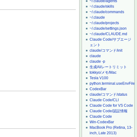
~/.claude/agents
~/.claude/skills
~/.claude/commands
~/.claude
~/.claude/projects
~/.claude/settings.json
~/.claude/CLAUDE.md
Claude Code/サブエージ
ェント
claude/コマンド/init
claude
claude -p
生成AI/レートリミット
tokkyo/メモ/Mac
Tesla V100
python.terminal.useEnvFile
CodexBar
claude/コマンド/status
Claude Code/CLI
Claude Code for VS Code
Claude Code/認証情報
Claude Code
Win-CodexBar
MacBook Pro (Retina, 13-
inch, Late 2013)