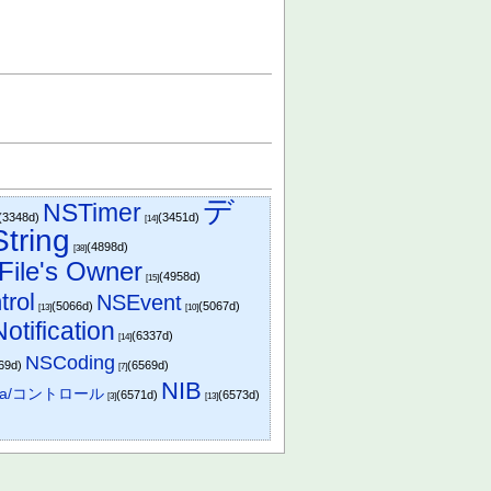
デ
NSTimer
(3348d)
(3451d)
[14]
tring
(4898d)
[38]
File's Owner
(4958d)
[15]
rol
NSEvent
(5066d)
(5067d)
[13]
[10]
otification
(6337d)
[14]
NSCoding
69d)
(6569d)
[7]
NIB
oa/コントロール
(6571d)
(6573d)
[3]
[13]