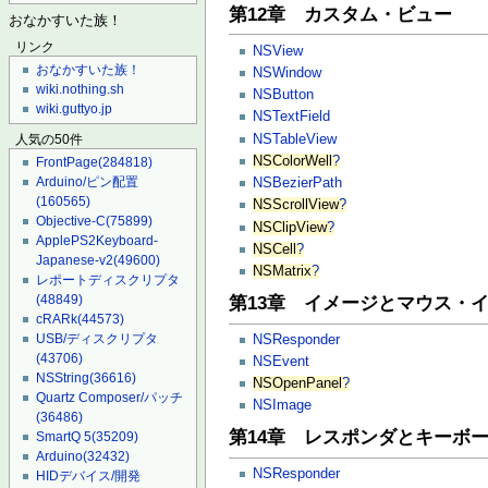
第12章 カスタム・ビュー
おなかすいた族！
リンク
NSView
おなかすいた族！
NSWindow
wiki.nothing.sh
NSButton
wiki.guttyo.jp
NSTextField
NSTableView
人気の50件
NSColorWell
?
FrontPage
(284818)
Arduino/ピン配置
NSBezierPath
(160565)
NSScrollView
?
Objective-C
(75899)
NSClipView
?
ApplePS2Keyboard-
NSCell
?
Japanese-v2
(49600)
NSMatrix
?
レポートディスクリプタ
(48849)
第13章 イメージとマウス・
cRARk
(44573)
USB/ディスクリプタ
NSResponder
(43706)
NSEvent
NSString
(36616)
NSOpenPanel
?
Quartz Composer/パッチ
NSImage
(36486)
第14章 レスポンダとキーボ
SmartQ 5
(35209)
Arduino
(32432)
NSResponder
HIDデバイス/開発