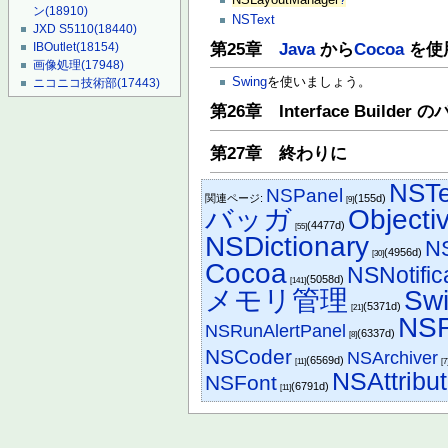
ン
(18910)
NSText
JXD S5110
(18440)
第25章
Java
から
Cocoa
を使
IBOutlet
(18154)
画像処理
(17948)
Swing
を使いましょう。
ニコニコ技術部
(17443)
第26章 Interface Build
第27章 終わりに
NSTe
NSPanel
関連ページ:
(155d)
[9]
バッガ
Objecti
(4477d)
[55]
NSDictionary
N
(4956d)
[30]
Cocoa
NSNotific
(5058d)
[141]
メモリ管理
Sw
(5371d)
[21]
NSR
NSRunAlertPanel
(6337d)
[8]
NSCoder
NSArchiver
(6569d)
[11]
[7
NSAttribu
NSFont
(6791d)
[11]