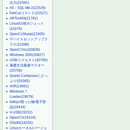
出力
(22591)
A5：SQL Mk-2
(22529)
FeliCa/コマンド
(22527)
ARToolKit
(21782)
Linux/USBガジェット
(21676)
OpenCvSharp
(21605)
デバイスセットアップク
ラス
(21088)
OpenCV/cv
(20836)
Windows SDK
(20827)
USB/リクエスト
(20785)
基礎文法最速マスター
(20759)
Quartz Composerにどっ
ぷり!
(20365)
AVR
(19961)
Windows 7
Loader
(19878)
tokkyo/買った物/電子部
品
(19434)
V-USB
(19152)
OpenCV
(19134)
OSx86
(19105)
Linuxカーネル/バージョ