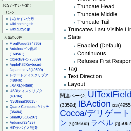
Truncate Head
おなかすいた族！
リンク
Truncate Middle
おなかすいた族！
Truncate Tail
wiki.nothing.sh
Truncates Last Visible Li
wiki.guttyo.jp
State
人気の50件
FrontPage
(284795)
Enabled (Default)
Arduino/ピン配置
Continuous
(160561)
Objective-C
(75889)
Refuses First Respo
ApplePS2Keyboard-
Tag
Japanese-v2
(49599)
レポートディスクリプタ
Text Direction
(48846)
Layout
cRARk
(44569)
USB/ディスクリプタ
UITextFiel
関連ページ:
(43704)
IBAction
NSString
(36615)
(3359d)
(495
[21]
Quartz Composer/パッチ
Cocoa/デリゲート
(36484)
SmartQ 5
(35207)
ラベル
ン
(4956d)
(506
Arduino
(32429)
[6]
[7]
HIDデバイス/開発