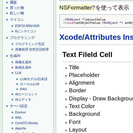
通販
NSFormatter
?
を使って表示
買った物
欲しい物
マイコン
-
(
NSObject
*
)
-
(
void
)
setObjectValue
:
(
NSObject
*
)
 anOb
ESP32
ARM
AVR
8ピンマイコン
Xcode/Attributes In
プログラミング
プログラミング言語
画像処理
自然言語処理
Text Fileld Cell
生成AI
画像生成AI
Title
動画生成AI
LLM
Placeholder
LLM/モデル/日本語
Alignment
ローカルLLM
RAG
Border
AIエージェント
Display - Draw Backgro
AIエディタ
Text Color
サーバ設定
Docker
Background
WSL
Font
CentOS
Ubuntu
Layout
Apache