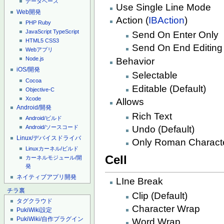
データベース
Use Single Line Mode
Web開発
Action (
IBAction
)
PHP
Ruby
JavaScript
TypeScript
Send On Enter Only
HTML5
CSS3
Send On End Editing 
Webアプリ
Node.js
Behavior
iOS/開発
Selectable
Cocoa
Editable (Default)
Objective-C
Xcode
Allows
Android/開発
Rich Text
Android/ビルド
Android/ソースコード
Undo (Default)
Linux/デバイスドライバ
Only Roman Charact
Linuxカーネル/ビルド
Cell
カーネルモジュール/開
発
ネイティブアプリ開発
LIne Break
チラ裏
Clip (Default)
タグクラウド
Character Wrap
PukiWiki設定
PukiWiki/自作プラグイン
Word Wrap