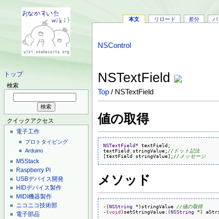
本文
リロード
差分
バ
NSControl
NSTextField
トップ
検索
Top
/ NSTextField
値の取得
クイックアクセス
電子工作
プロトタイピング
NSTextField
*
 textField;

textField.stringValue;
//ドット記法
Arduino
[
textField stringValue
]
;
//メッセージ
M5Stack
Raspberry Pi
メソッド
USBデバイス開発
HIDデバイス製作
MIDI機器製作
ニコニコ技術部
-
(
NSString
*
)
stringValue 
//値の取得
-
(
void
)
setStringValue
:
(
NSString
*
)
 aStr
電子部品