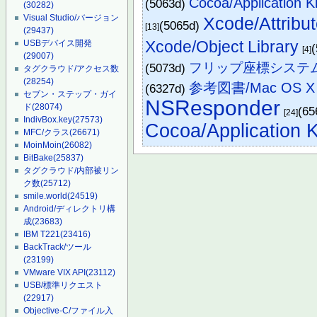
Cocoa/Applicatio
(5063d)
(30282)
Visual Studio/バージョン
Xcode/Attribut
(5065d)
[13]
(29437)
Xcode/Object Library
USBデバイス開発
[4]
(29007)
フリップ座標システ
(5073d)
タグクラウド/アクセス数
(28254)
参考図書/Mac OS 
(6327d)
セブン・ステップ・ガイ
NSResponder
ド
(28074)
(65
[24]
IndivBox.key
(27573)
Cocoa/Application K
MFC/クラス
(26671)
MoinMoin
(26082)
BitBake
(25837)
タグクラウド/内部被リン
ク数
(25712)
smile.world
(24519)
Android/ディレクトリ構
成
(23683)
IBM T221
(23416)
BackTrack/ツール
(23199)
VMware VIX API
(23112)
USB/標準リクエスト
(22917)
Objective-C/ファイル入