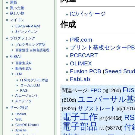
通販
買った物
IC/パッケージ
欲しい物
マイコン
作成
ESP32
ARM
AVR
8ピンマイコン
プログラミング
P板.com
プログラミング言語
プリント基板センターP
画像処理
自然言語処理
PCBCART
生成AI
OLIMEX
画像生成AI
動画生成AI
Fusion PCB
(
Seeed Stud
LLM
FabLab
LLM/モデル/日本語
ローカルLLM
Fus
関連ページ:
FPC
(126d)
RAG
[0]
AIエージェント
ユニバーサル基
(610d)
AIエディタ
サーバ設定
(832d)
サブストレート
(1701
[0]
電子工作
Docker
R
(4446d)
[62]
WSL
電子部品
付
CentOS
Ubuntu
(5877d)
[58]
Apache