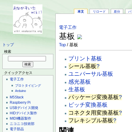
本文
リロード
差分
バ
電子工作
基板
Top
/ 基板
トップ
検索
プリント基板
シール基板
?
ユニバーサル基板
クイックアクセス
電子工作
感光基板
プロトタイピング
生基板
Arduino
パッケージ変換基板
?
M5Stack
Raspberry Pi
ピッチ変換基板
USBデバイス開発
コネクタ用変換基板
?
HIDデバイス製作
MIDI機器製作
フレキシブル基板
?
ニコニコ技術部
関連
電子部品