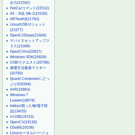
出力
(22592)
FeliCa/コマンド
(22532)
A5：SQL Mk-2
(22530)
ARToolKit
(21783)
Linux/USBガジェット
(21677)
OpenCvSharp
(21606)
デバイスセットアップク
ラス
(21089)
OpenCV/cv
(20837)
Windows SDK
(20828)
USB/リクエスト
(20788)
基礎文法最速マスター
(20760)
Quartz Composerにどっ
ぷり!
(20366)
AVR
(19963)
Windows 7
Loader
(19879)
tokkyo/買った物/電子部
品
(19435)
V-USB
(19153)
OpenCV
(19136)
OSx86
(19106)
Linuxカーネル/バージョ