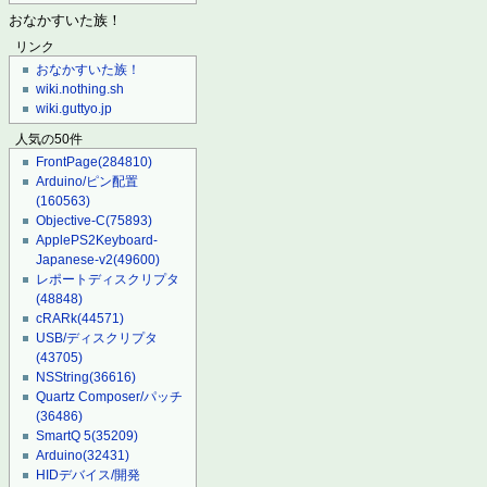
おなかすいた族！
リンク
おなかすいた族！
wiki.nothing.sh
wiki.guttyo.jp
人気の50件
FrontPage
(284810)
Arduino/ピン配置
(160563)
Objective-C
(75893)
ApplePS2Keyboard-
Japanese-v2
(49600)
レポートディスクリプタ
(48848)
cRARk
(44571)
USB/ディスクリプタ
(43705)
NSString
(36616)
Quartz Composer/パッチ
(36486)
SmartQ 5
(35209)
Arduino
(32431)
HIDデバイス/開発