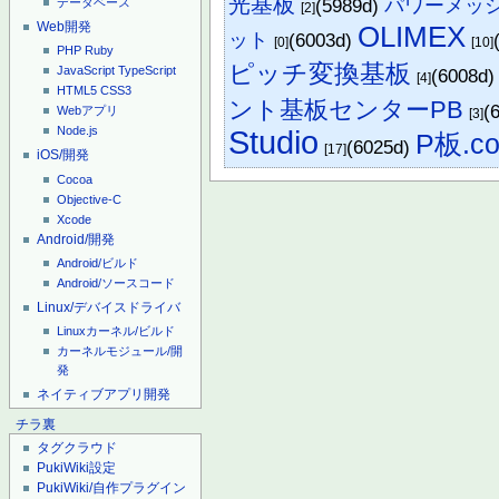
光基板
(5989d)
パワーメッ
データベース
[2]
Web開発
OLIMEX
ット
(6003d)
[0]
[10]
PHP
Ruby
ピッチ変換基板
JavaScript
TypeScript
(6008d
[4]
HTML5
CSS3
ント基板センターPB
(
Webアプリ
[3]
Node.js
Studio
P板.c
(6025d)
[17]
iOS/開発
Cocoa
Objective-C
Xcode
Android/開発
Android/ビルド
Android/ソースコード
Linux/デバイスドライバ
Linuxカーネル/ビルド
カーネルモジュール/開
発
ネイティブアプリ開発
チラ裏
タグクラウド
PukiWiki設定
PukiWiki/自作プラグイン