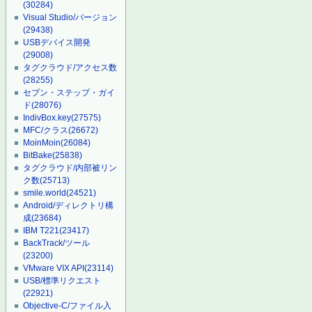
(30284)
Visual Studio/バージョン
(29438)
USBデバイス開発
(29008)
タグクラウド/アクセス数
(28255)
セブン・ステップ・ガイ
ド
(28076)
IndivBox.key
(27575)
MFC/クラス
(26672)
MoinMoin
(26084)
BitBake
(25838)
タグクラウド/内部被リン
ク数
(25713)
smile.world
(24521)
Android/ディレクトリ構
成
(23684)
IBM T221
(23417)
BackTrack/ツール
(23200)
VMware VIX API
(23114)
USB/標準リクエスト
(22921)
Objective-C/ファイル入