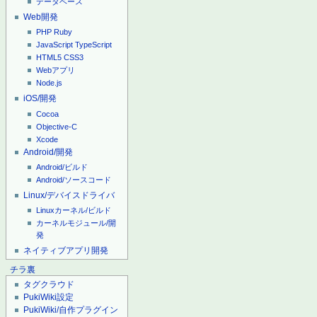
データベース
Web開発
PHP
Ruby
JavaScript
TypeScript
HTML5
CSS3
Webアプリ
Node.js
iOS/開発
Cocoa
Objective-C
Xcode
Android/開発
Android/ビルド
Android/ソースコード
Linux/デバイスドライバ
Linuxカーネル/ビルド
カーネルモジュール/開
発
ネイティブアプリ開発
チラ裏
タグクラウド
PukiWiki設定
PukiWiki/自作プラグイン