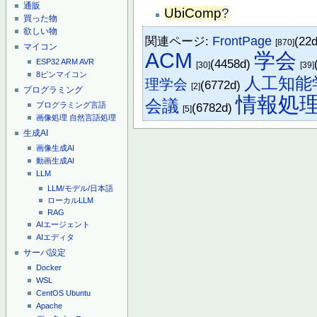
通販
UbiComp
?
買った物
欲しい物
関連ページ:
FrontPage
(22
[870]
マイコン
ACM
学会
(4458d)
ESP32
ARM
AVR
[30]
[39]
8ピンマイコン
人工知能
理学会
(6772d)
[2]
プログラミング
情報処
会議
(6782d)
プログラミング言語
[5]
画像処理
自然言語処理
生成AI
画像生成AI
動画生成AI
LLM
LLM/モデル/日本語
ローカルLLM
RAG
AIエージェント
AIエディタ
サーバ設定
Docker
WSL
CentOS
Ubuntu
Apache