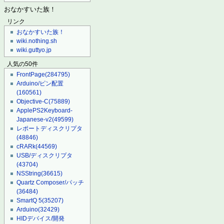
おなかすいた族！
リンク
おなかすいた族！
wiki.nothing.sh
wiki.guttyo.jp
人気の50件
FrontPage
(284795)
Arduino/ピン配置
(160561)
Objective-C
(75889)
ApplePS2Keyboard-
Japanese-v2
(49599)
レポートディスクリプタ
(48846)
cRARk
(44569)
USB/ディスクリプタ
(43704)
NSString
(36615)
Quartz Composer/パッチ
(36484)
SmartQ 5
(35207)
Arduino
(32429)
HIDデバイス/開発