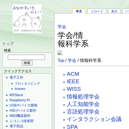
本文
リロード
差分
バ
学会
学会/情
報科学系
トップ
検索
Top
/
学会
/ 情報科学系
クイックアクセス
ACM
電子工作
IEEE
プロトタイピング
WISS
Arduino
M5Stack
情報処理学会
Raspberry Pi
人工知能学会
USBデバイス開発
HIDデバイス製作
言語処理学会
MIDI機器製作
インタラクション会議
ニコニコ技術部
SPA
電子部品