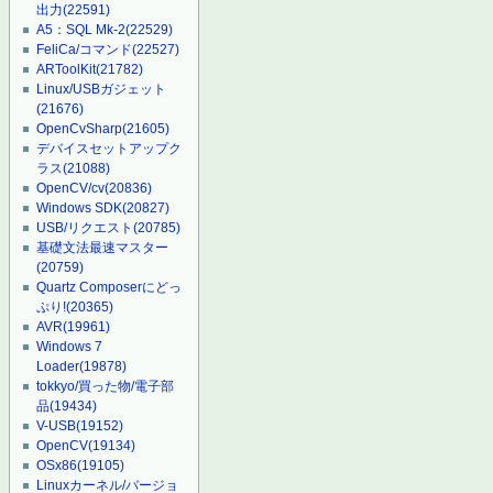
出力
(22591)
A5：SQL Mk-2
(22529)
FeliCa/コマンド
(22527)
ARToolKit
(21782)
Linux/USBガジェット
(21676)
OpenCvSharp
(21605)
デバイスセットアップク
ラス
(21088)
OpenCV/cv
(20836)
Windows SDK
(20827)
USB/リクエスト
(20785)
基礎文法最速マスター
(20759)
Quartz Composerにどっ
ぷり!
(20365)
AVR
(19961)
Windows 7
Loader
(19878)
tokkyo/買った物/電子部
品
(19434)
V-USB
(19152)
OpenCV
(19134)
OSx86
(19105)
Linuxカーネル/バージョ