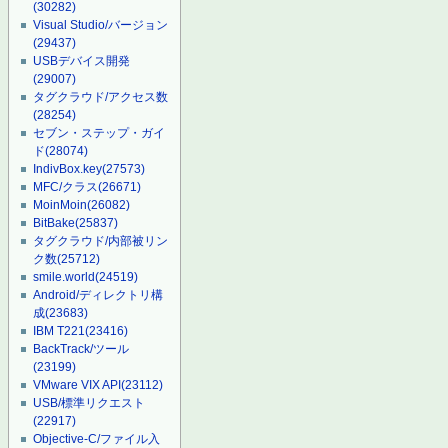
(30282)
Visual Studio/バージョン
(29437)
USBデバイス開発
(29007)
タグクラウド/アクセス数
(28254)
セブン・ステップ・ガイ
ド
(28074)
IndivBox.key
(27573)
MFC/クラス
(26671)
MoinMoin
(26082)
BitBake
(25837)
タグクラウド/内部被リン
ク数
(25712)
smile.world
(24519)
Android/ディレクトリ構
成
(23683)
IBM T221
(23416)
BackTrack/ツール
(23199)
VMware VIX API
(23112)
USB/標準リクエスト
(22917)
Objective-C/ファイル入