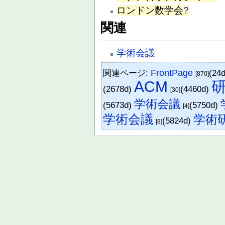
ロンドン数学会
?
関連
学術会議
関連ページ:
FrontPage
(24
[870]
ACM
(2678d)
(4460d)
[30]
学術会議
(5673d)
(5750d)
[4]
学術会議
学術
(5824d)
[8]