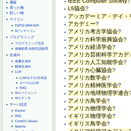
IEEE Computer Society
?
通販
L5協会
?
買った物
欲しい物
アッカデーミア・デイ・
マイコン
アカデミー
?
ESP32
ARM
AVR
アメリカ考古学協会
?
8ピンマイコン
プログラミング
アメリカ科学振興協会
?
プログラミング言語
アメリカ経済学会
?
画像処理
自然言語処理
アメリカ芸術科学アカデ
生成AI
アメリカ人工知能学会
?
画像生成AI
動画生成AI
アメリカ心臓協会
?
LLM
アメリカ数学会
?
LLM/モデル/日本語
ローカルLLM
アメリカ精神医学会
?
RAG
アメリカ地球物理学連合
AIエージェント
AIエディタ
アメリカ鳥学会
?
サーバ設定
アメリカ物理学会
?
Docker
イギリス物理学会
?
WSL
CentOS
Ubuntu
イギリス鳥学会
?
Apache