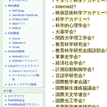
イタリア科学アカデミー
データベース
Internet2
?
Web開発
PHP
Ruby
映画芸術科学アカデミー
JavaScript
TypeScript
科学アカデミー
?
HTML5
CSS3
Webアプリ
科学的心理学会
?
Node.js
火薬学会
?
iOS/開発
関西大学理工学会
?
Cocoa
Objective-C
教育科学研究会
?
Xcode
教育科学研究会国語部会
Android/開発
軍事史学会
?
Android/ビルド
Android/ソースコード
経済社会学会
?
Linux/デバイスドライバ
計測自動制御学会
?
Linuxカーネル/ビルド
言語学研究会
?
カーネルモジュール/開
発
国際数学者会議
?
ネイティブアプリ開発
国際蘇生連絡協議会
?
チラ裏
国際天文学連合
?
タグクラウド
国際光工学会
?
PukiWiki設定
PukiWiki/自作プラグイン
産業医学推進研究会
?