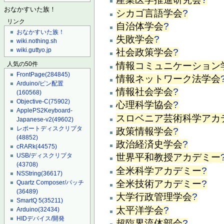
おなかすいた族！
シカゴ言語学会
?
リンク
自治体学会
?
おなかすいた族！
失敗学会
?
wiki.nothing.sh
wiki.guttyo.jp
社会政策学会
?
情報コミュニケーション
人気の50件
FrontPage
(284845)
情報ネットワーク法学会
Arduino/ピン配置
情報社会学会
?
(160568)
Objective-C
(75902)
心理科学協会
?
ApplePS2Keyboard-
スロベニア芸術科学アカ
Japanese-v2
(49602)
レポートディスクリプタ
政策情報学会
?
(48852)
政治経済史学会
?
cRARk
(44575)
USB/ディスクリプタ
世界平和教授アカデミー
(43708)
全米科学アカデミー
?
NSString
(36617)
全米技術アカデミー
?
Quartz Composer/パッチ
(36489)
大学行政管理学会
?
SmartQ 5
(35211)
太平洋学会
?
Arduino
(32434)
HIDデバイス/開発
超臨界流体部会
?