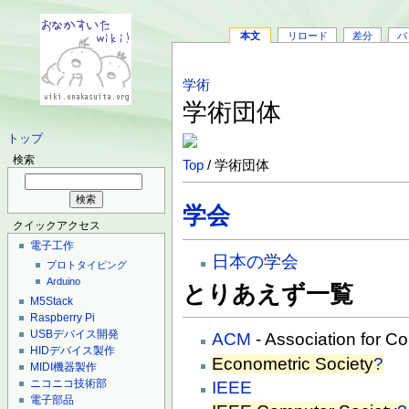
本文
リロード
差分
バ
学術
学術団体
トップ
検索
Top
/ 学術団体
学会
クイックアクセス
電子工作
日本の学会
プロトタイピング
Arduino
とりあえず一覧
M5Stack
Raspberry Pi
USBデバイス開発
ACM
- Association for C
HIDデバイス製作
Econometric Society
?
MIDI機器製作
ニコニコ技術部
IEEE
電子部品