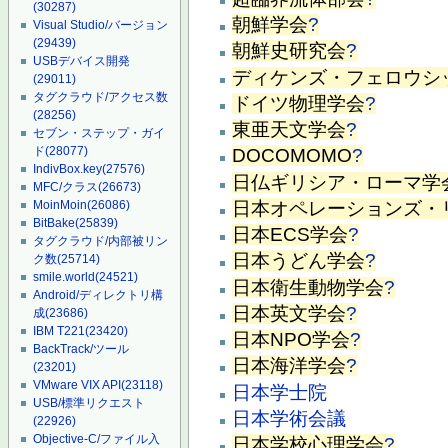
(30287)
朝鮮学会
?
Visual Studio/バージョン
(29439)
朝鮮史研究会
?
USBデバイス開発
ディケンズ・フェロウシ
(29011)
タグクラウド/アクセス数
ドイツ物理学会
?
(28256)
東亜天文学会
?
セブン・ステップ・ガイ
ド
(28077)
DOCOMOMO
?
IndivBox.key
(27576)
日仏ギリシア・ローマ学
MFC/クラス
(26673)
日本オペレーションズ・
MoinMoin
(26086)
BitBake
(25839)
日本ECS学会
?
タグクラウド/内部被リン
日本うどん学会
?
ク数
(25714)
smile.world
(24521)
日本衛生動物学会
?
Android/ディレクトリ構
日本英文学会
?
成
(23686)
IBM T221
(23420)
日本NPO学会
?
BackTrack/ツール
日本海洋学会
?
(23201)
VMware VIX API
(23118)
日本学士院
USB/標準リクエスト
日本学術会議
(22926)
Objective-C/ファイル入
日本学校心理学会
?