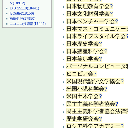
ン
(18912)
日本物理教育学会
?
JXD S5110
(18441)
日本文化財科学会
?
IBOutlet
(18156)
画像処理
(17950)
日本ベンチャー学会
?
ニコニコ技術部
(17445)
日本マス・コミュニケー
日本ライフスタイル学会
日本歴史学会
?
日本惑星科学会
?
日本笑い学会
?
パーソナルコンピュータ
ヒコビア会
?
米国現代語学文学協会
?
米国小児科学会
?
米国土木学会
?
民主主義科学者協会
?
民主主義科学者協会法律
歴史学研究会
?
ロシア科学アカデミー
?