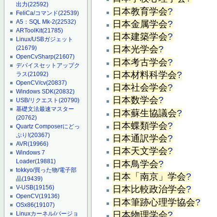
出力
(22592)
日本教育学会
?
FeliCa/コマンド
(22539)
A5：SQL Mk-2
(22532)
日本金属学会
?
ARToolKit
(21785)
日本建築学会
?
Linux/USBガジェット
日本光学会
?
(21679)
OpenCvSharp
(21607)
日本考古学会
?
デバイスセットアップク
日本材料科学会
?
ラス
(21092)
OpenCV/cv
(20837)
日本社会学会
?
Windows SDK
(20832)
日本数学会
?
USB/リクエスト
(20790)
基礎文法最速マスター
日本蘇生協議会
?
(20762)
日本蝶類学会
?
Quartz Composerにどっ
ぷり!
(20367)
日本通訳学会
?
AVR
(19966)
日本天文学会
?
Windows 7
Loader
(19881)
日本鳥学会
?
tokkyo/買った物/電子部
日本「南京」学会
?
品
(19439)
V-USB
(19156)
日本比較政治学会
?
OpenCV
(19136)
日本筆跡心理学協会
?
OSx86
(19107)
日本物理学会
?
Linuxカーネル/バージョ