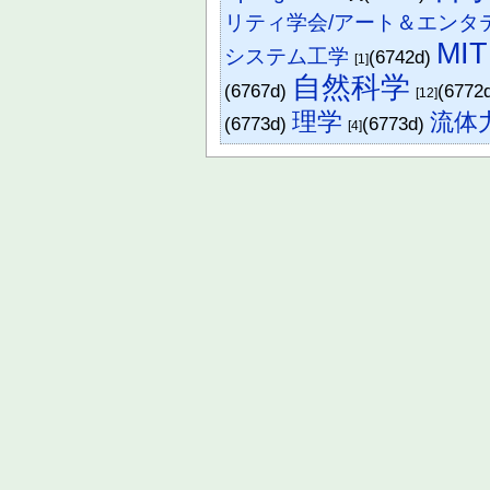
リティ学会/アート＆エンタ
MIT
システム工学
(6742d)
[1]
自然科学
(6767d)
(6772
[12]
理学
流体
(6773d)
(6773d)
[4]