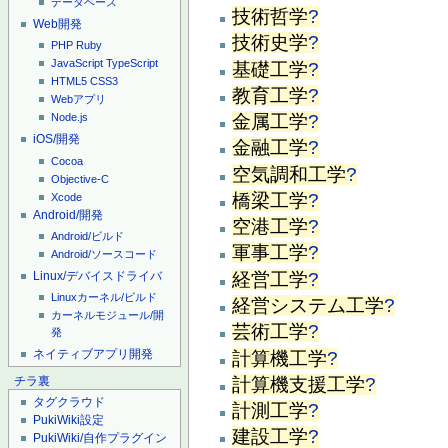
データベース
技術哲学
?
Web開発
技術史学
?
PHP
Ruby
JavaScript
TypeScript
基礎工学
?
HTML5
CSS3
教育工学
?
Webアプリ
金属工学
?
Node.js
iOS/開発
金融工学
?
Cocoa
空気調和工学
?
Objective-C
橋梁工学
?
Xcode
Android/開発
空港工学
?
Android/ビルド
軍事工学
?
Android/ソースコード
Linux/デバイスドライバ
経営工学
?
Linuxカーネル/ビルド
経営システム工学
?
カーネルモジュール/開
芸術工学
?
発
ネイティブアプリ開発
計算機工学
?
計算機支援工学
?
チラ裏
タグクラウド
計測工学
?
PukiWiki設定
建設工学
?
PukiWiki/自作プラグイン