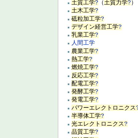
土質工学
?
（
土質力学
?
）
土木工学
?
砥粒加工学
?
デザイン経営工学
?
乳業工学
?
人間工学
農業工学
?
熱工学
?
燃焼工学
?
反応工学
?
配電工学
?
発酵工学
?
発電工学
?
パワーエレクトロニクス
半導体工学
?
光エレクトロニクス
?
品質工学
?