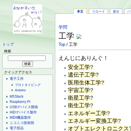
本文
リロード
差分
バ
学問
工学
Top
/ 工学
トップ
検索
えんじにありんぐ！
安全工学
?
クイックアクセス
遺伝子工学
?
電子工作
医用生体工学
?
プロトタイピング
宇宙工学
?
Arduino
M5Stack
衛星工学
?
Raspberry Pi
衛生工学
?
USBデバイス開発
エネルギー工学
?
HIDデバイス製作
MIDI機器製作
エネルギー変換工学
?
ニコニコ技術部
オプトエレクトロニクス
電子部品