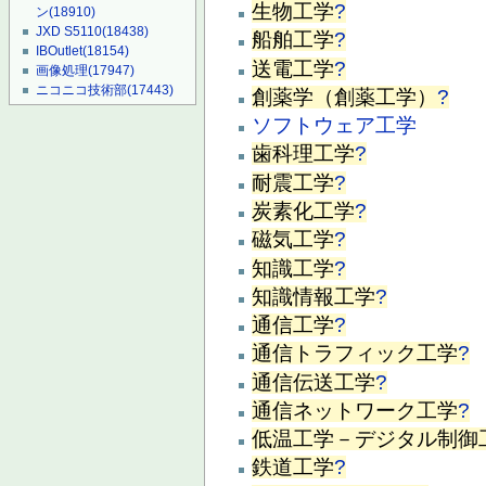
生物工学
?
ン
(18910)
JXD S5110
(18438)
船舶工学
?
IBOutlet
(18154)
送電工学
?
画像処理
(17947)
ニコニコ技術部
(17443)
創薬学（創薬工学）
?
ソフトウェア工学
歯科理工学
?
耐震工学
?
炭素化工学
?
磁気工学
?
知識工学
?
知識情報工学
?
通信工学
?
通信トラフィック工学
?
通信伝送工学
?
通信ネットワーク工学
?
低温工学－デジタル制御
鉄道工学
?