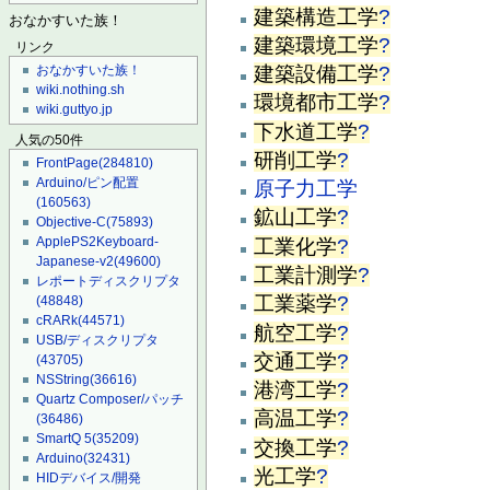
建築構造工学
?
おなかすいた族！
建築環境工学
?
リンク
建築設備工学
?
おなかすいた族！
wiki.nothing.sh
環境都市工学
?
wiki.guttyo.jp
下水道工学
?
人気の50件
研削工学
?
FrontPage
(284810)
Arduino/ピン配置
原子力工学
(160563)
鉱山工学
?
Objective-C
(75893)
ApplePS2Keyboard-
工業化学
?
Japanese-v2
(49600)
工業計測学
?
レポートディスクリプタ
工業薬学
?
(48848)
cRARk
(44571)
航空工学
?
USB/ディスクリプタ
交通工学
?
(43705)
NSString
(36616)
港湾工学
?
Quartz Composer/パッチ
高温工学
?
(36486)
SmartQ 5
(35209)
交換工学
?
Arduino
(32431)
光工学
?
HIDデバイス/開発