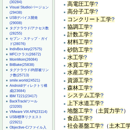
(30284)
高電圧工学
?
Visual Studio/バージョン
高分子工学
?
(29438)
USBデバイス開発
コンクリート工学
?
(29008)
協調工学
?
タグクラウド/アクセス数
計数工学
?
(28255)
セブン・ステップ・ガイ
材料工学
?
ド
(28076)
砂防工学
?
IndivBox.key
(27575)
MFC/クラス
(26672)
水工学
?
MoinMoin
(26084)
水質工学
?
BitBake
(25838)
タグクラウド/内部被リン
水産工学
?
ク数
(25713)
資源工学
?
smile.world
(24521)
Android/ディレクトリ構
森林工学
?
成
(23684)
システム工学
?
IBM T221
(23417)
BackTrack/ツール
上下水道工学
?
(23200)
地盤工学
?
（
土質力学
?
）
VMware VIX API
(23114)
USB/標準リクエスト
食品工学
?
(22921)
社会基盤工学
?
（
土木工
Objective-C/ファイル入