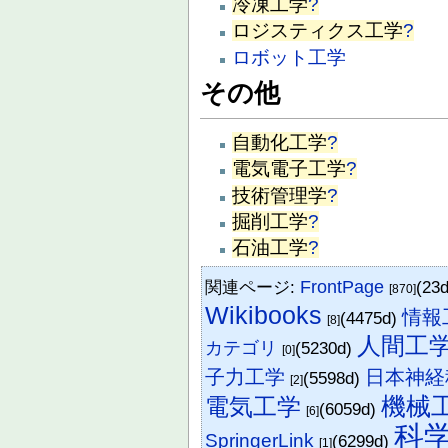
冷凍工学
?
ロジスティクス工学
?
ロボット工学
その他
自動化工学
?
電気電子工学
?
技術管理学
?
掘削工学
?
石油工学
?
関連ページ:
FrontPage
(23
[870]
Wikibooks
情報
(4475d)
[8]
人間工
カテゴリ
(5230d)
[0]
子力工学
日本神経
(5598d)
[2]
機械
電気工学
(6059d)
[6]
科
SpringerLink
(6299d)
[1]