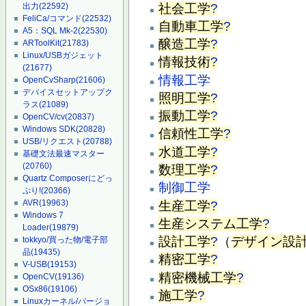
社会工学
?
出力
(22592)
FeliCa/コマンド
(22532)
自動車工学
?
A5：SQL Mk-2
(22530)
醸造工学
?
ARToolKit
(21783)
Linux/USBガジェット
情報技術
?
(21677)
情報工学
OpenCvSharp
(21606)
デバイスセットアップク
照明工学
?
ラス
(21089)
振動工学
?
OpenCV/cv
(20837)
Windows SDK
(20828)
信頼性工学
?
USB/リクエスト
(20788)
水道工学
?
基礎文法最速マスター
(20760)
数理工学
?
Quartz Composerにどっ
制御工学
ぷり!
(20366)
AVR
(19963)
生産工学
?
Windows 7
生産システム工学
?
Loader
(19879)
設計工学
?
（
デザイン設
tokkyo/買った物/電子部
品
(19435)
精密工学
?
V-USB
(19153)
精密機械工学
?
OpenCV
(19136)
OSx86
(19106)
施工学
?
Linuxカーネル/バージョ