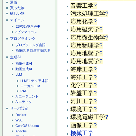
通販
音響工学
?
買った物
汚水処理工学
?
欲しい物
マイコン
応用化学
?
ESP32
ARM
AVR
応用磁気学
?
8ピンマイコン
応用微生物学
?
プログラミング
応用物理学
?
プログラミング言語
画像処理
自然言語処理
応用地盤学
?
生成AI
応用地質学
?
画像生成AI
海岸工学
?
動画生成AI
LLM
海洋工学
?
LLM/モデル/日本語
化学工学
?
ローカルLLM
RAG
岩盤工学
?
AIエージェント
河川工学
?
AIエディタ
環境工学
?
サーバ設定
Docker
環境電磁工学
?
WSL
画像工学
?
CentOS
Ubuntu
Apache
機械工学