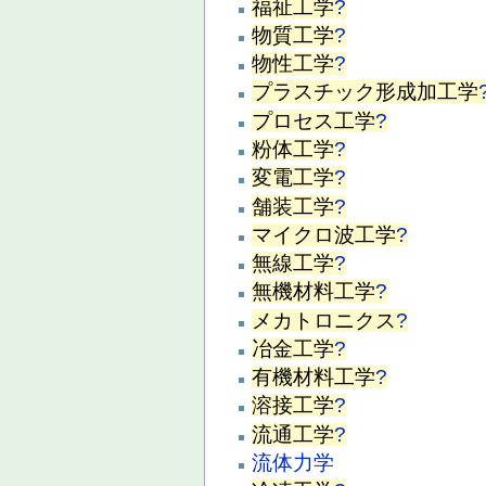
福祉工学
?
物質工学
?
物性工学
?
プラスチック形成加工学
プロセス工学
?
粉体工学
?
変電工学
?
舗装工学
?
マイクロ波工学
?
無線工学
?
無機材料工学
?
メカトロニクス
?
冶金工学
?
有機材料工学
?
溶接工学
?
流通工学
?
流体力学