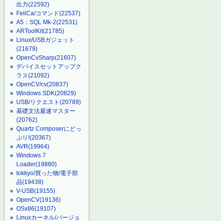
出力
(22592)
FeliCa/コマンド
(22537)
A5：SQL Mk-2
(22531)
ARToolKit
(21785)
Linux/USBガジェット
(21679)
OpenCvSharp
(21607)
デバイスセットアップク
ラス
(21092)
OpenCV/cv
(20837)
Windows SDK
(20829)
USB/リクエスト
(20789)
基礎文法最速マスター
(20762)
Quartz Composerにどっ
ぷり!
(20367)
AVR
(19964)
Windows 7
Loader
(19880)
tokkyo/買った物/電子部
品
(19438)
V-USB
(19155)
OpenCV
(19136)
OSx86
(19107)
Linuxカーネル/バージョ