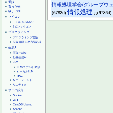
通販
情報処理学会/グループウ
買った物
情報処理
欲しい物
(6783d)
(6786d)
[8]
マイコン
ESP32
ARM
AVR
8ピンマイコン
プログラミング
プログラミング言語
画像処理
自然言語処理
生成AI
画像生成AI
動画生成AI
LLM
LLM/モデル/日本語
ローカルLLM
RAG
AIエージェント
AIエディタ
サーバ設定
Docker
WSL
CentOS
Ubuntu
Apache