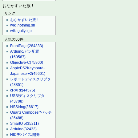
おなかすいた族！
リンク
おなかすいた族！
wiki.nothing.sh
wiki.guttyo.jp
人気の50件
FrontPage
(284833)
Arduino/ピン配置
(160567)
Objective-C
(75900)
ApplePS2Keyboard-
Japanese-v2
(49601)
レポートディスクリプタ
(48851)
cRARk
(44575)
USB/ディスクリプタ
(43708)
NSString
(36617)
Quartz Composer/パッチ
(36488)
SmartQ 5
(35211)
Arduino
(32433)
HIDデバイス/開発