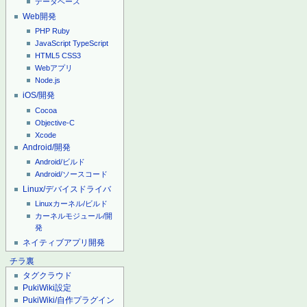
データベース
Web開発
PHP
Ruby
JavaScript
TypeScript
HTML5
CSS3
Webアプリ
Node.js
iOS/開発
Cocoa
Objective-C
Xcode
Android/開発
Android/ビルド
Android/ソースコード
Linux/デバイスドライバ
Linuxカーネル/ビルド
カーネルモジュール/開
発
ネイティブアプリ開発
チラ裏
タグクラウド
PukiWiki設定
PukiWiki/自作プラグイン