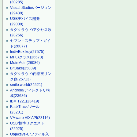
(30285)
Visual Studio/バージョン
(29439)
USBデバイス開発
(29009)
タグクラウド/アクセス数
(28256)
セブン・ステップ・ガイ
ド
(28077)
IndivBox.key
(27575)
MFC/クラス
(26673)
MoinMoin
(26086)
BitBake
(25839)
タグクラウド/内部被リン
ク数
(25713)
smile.world
(24521)
Android/ディレクトリ構
成
(23686)
IBM T221
(23419)
BackTrack/ツール
(23201)
VMware VIX API
(23116)
USB/標準リクエスト
(22925)
Objective-C/ファイル入