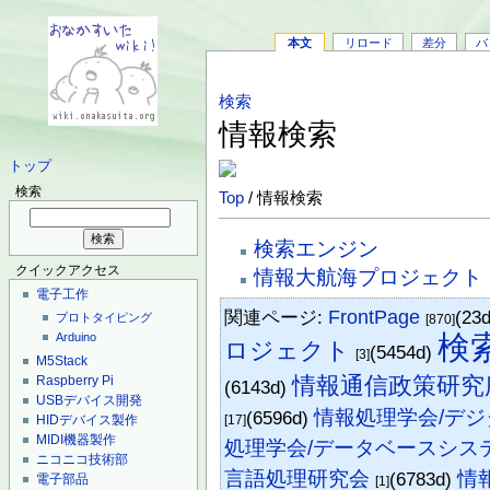
本文
リロード
差分
バ
検索
情報検索
トップ
検索
Top
/ 情報検索
検索エンジン
クイックアクセス
情報大航海プロジェクト
電子工作
関連ページ:
FrontPage
(23
プロトタイピング
[870]
検
Arduino
ロジェクト
(5454d)
[3]
M5Stack
情報通信政策研究
Raspberry Pi
(6143d)
USBデバイス開発
情報処理学会/デ
(6596d)
HIDデバイス製作
[17]
MIDI機器製作
処理学会/データベースシス
ニコニコ技術部
言語処理研究会
情
(6783d)
電子部品
[1]