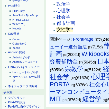
データベース
政治学
Web開発
心理学
PHP
Ruby
JavaScript
TypeScript
社会学
HTML5
CSS3
都市計画
Webアプリ
女性学
?
Node.js
iOS/開発
関連ページ:
FrontPage
(24
Cocoa
[870]
Objective-C
ューイ十進分類法
(715d)
[1]
Xcode
計画
Wikibook
Android/開発
(2002d)
[8]
Android/ビルド
日
究費補助金
(5045d)
Android/ソースコード
[4]
Linux/デバイスドライバ
宗教学
(5059d)
(5122d)
[8]
Linuxカーネル/ビルド
心理
社会学
カーネルモジュール/開
(6162d)
[12]
発
PORTA
社会心
(6378d)
[6]
ネイティブアプリ開発
ーマンコンピュータイ
チラ裏
MIT
経営学
タグクラウド
(6762d)
(
[13]
[9]
PukiWiki設定
PukiWiki/自作プラグイン