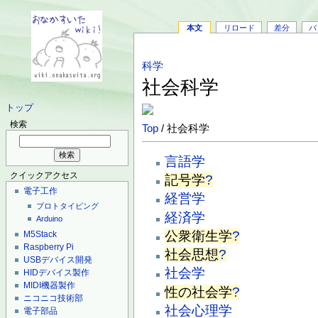
本文
リロード
差分
バ
科学
社会科学
トップ
検索
Top
/ 社会科学
言語学
クイックアクセス
記号学
?
電子工作
経営学
プロトタイピング
経済学
Arduino
公衆衛生学
?
M5Stack
Raspberry Pi
社会思想
?
USBデバイス開発
社会学
HIDデバイス製作
MIDI機器製作
性の社会学
?
ニコニコ技術部
社会心理学
電子部品