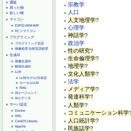
通販
宗教学
買った物
人口
欲しい物
人文地理学
?
マイコン
ESP32
ARM
AVR
心理学
8ピンマイコン
神話学
?
プログラミング
政治学
プログラミング言語
画像処理
自然言語処理
性の研究
?
生成AI
生命倫理学
?
画像生成AI
地理学
?
動画生成AI
LLM
文化人類学
?
LLM/モデル/日本語
法学
ローカルLLM
メディア学
?
RAG
AIエージェント
発達科学
?
AIエディタ
人類学
?
サーバ設定
Docker
コミュニケーション科学
WSL
人口統計学
?
CentOS
Ubuntu
Apache
民族誌学
?