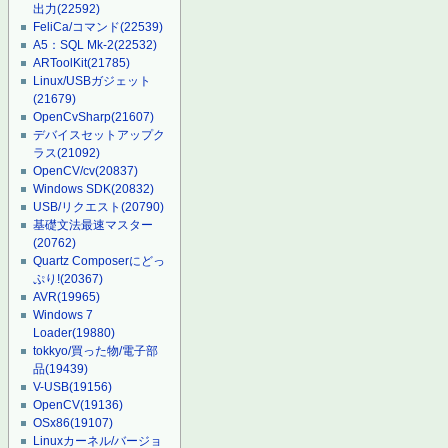
出力
(22592)
FeliCa/コマンド
(22539)
A5：SQL Mk-2
(22532)
ARToolKit
(21785)
Linux/USBガジェット
(21679)
OpenCvSharp
(21607)
デバイスセットアップク
ラス
(21092)
OpenCV/cv
(20837)
Windows SDK
(20832)
USB/リクエスト
(20790)
基礎文法最速マスター
(20762)
Quartz Composerにどっ
ぷり!
(20367)
AVR
(19965)
Windows 7
Loader
(19880)
tokkyo/買った物/電子部
品
(19439)
V-USB
(19156)
OpenCV
(19136)
OSx86
(19107)
Linuxカーネル/バージョ