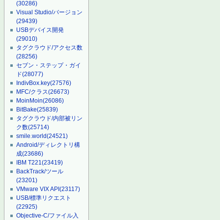
(30286)
Visual Studio/バージョン
(29439)
USBデバイス開発
(29010)
タグクラウド/アクセス数
(28256)
セブン・ステップ・ガイ
ド
(28077)
IndivBox.key
(27576)
MFC/クラス
(26673)
MoinMoin
(26086)
BitBake
(25839)
タグクラウド/内部被リン
ク数
(25714)
smile.world
(24521)
Android/ディレクトリ構
成
(23686)
IBM T221
(23419)
BackTrack/ツール
(23201)
VMware VIX API
(23117)
USB/標準リクエスト
(22925)
Objective-C/ファイル入