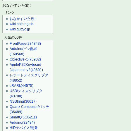
おなかすいた族！
リンク
おなかすいた族！
wiki.nothing.sh
wiki.guttyo.jp
人気の50件
FrontPage
(284843)
Arduino/ピン配置
(160568)
Objective-C
(75902)
ApplePS2Keyboard-
Japanese-v2
(49601)
レポートディスクリプタ
(48852)
cRARk
(44575)
USB/ディスクリプタ
(43708)
NSString
(36617)
Quartz Composer/パッチ
(36489)
SmartQ 5
(35211)
Arduino
(32434)
HIDデバイス/開発