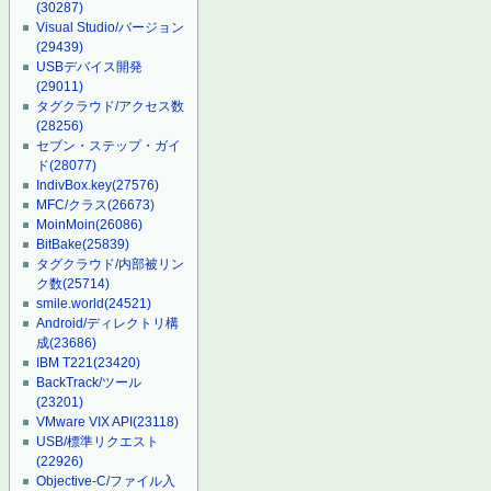
(30287)
Visual Studio/バージョン
(29439)
USBデバイス開発
(29011)
タグクラウド/アクセス数
(28256)
セブン・ステップ・ガイ
ド
(28077)
IndivBox.key
(27576)
MFC/クラス
(26673)
MoinMoin
(26086)
BitBake
(25839)
タグクラウド/内部被リン
ク数
(25714)
smile.world
(24521)
Android/ディレクトリ構
成
(23686)
IBM T221
(23420)
BackTrack/ツール
(23201)
VMware VIX API
(23118)
USB/標準リクエスト
(22926)
Objective-C/ファイル入