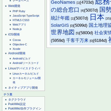
総務
データベース
GeoNames
(4703d)
[1]
Web開発
国
の総合窓口
(5007d)
[4]
PHP
Ruby
日本
JavaScript
TypeScript
統計年鑑
(5007d)
[1]
[35]
HTML5
CSS3
国土地理
SolarGIS
(5099d)
Webアプリ
[0]
Node.js
世界地図
(5800d)
社会実情デ
[5]
iOS/開発
(5959d)
千客千万来
(6184d)
Cocoa
[0]
Objective-C
Xcode
Android/開発
Android/ビルド
Android/ソースコード
Linux/デバイスドライバ
Linuxカーネル/ビルド
カーネルモジュール/開
発
ネイティブアプリ開発
チラ裏
タグクラウド
PukiWiki設定
PukiWiki/自作プラグイン