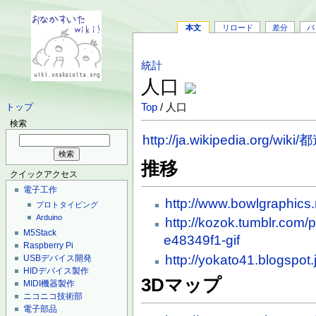
本文
リロード
差分
バ
統計
人口
Top
/ 人口
トップ
検索
http://ja.wikipedia.org
推移
クイックアクセス
電子工作
http://www.bowlgraphics.
プロトタイピング
Arduino
http://kozok.tumblr.com
M5Stack
e48349f1-gif
Raspberry Pi
http://yokato41.blogspot
USBデバイス開発
HIDデバイス製作
3Dマップ
MIDI機器製作
ニコニコ技術部
電子部品