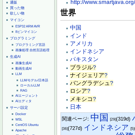
http://www.smartjava.org
通販
買った物
世界
欲しい物
マイコン
ESP32
ARM
AVR
中国
8ピンマイコン
インド
プログラミング
アメリカ
プログラミング言語
画像処理
自然言語処理
インドネシア
生成AI
パキスタン
画像生成AI
ブラジル
?
動画生成AI
ナイジェリア
?
LLM
LLM/モデル/日本語
バングラデシュ
?
ローカルLLM
ロシア
?
RAG
AIエージェント
メキシコ
?
AIエディタ
日本
サーバ設定
Docker
中国
関連ページ:
(319d)
[29]
WSL
CentOS
Ubuntu
インドネシア
(727d)
[36]
[5]
Apache