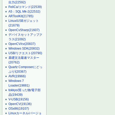
出力
(22592)
FeliCa/コマンド
(22539)
A5：SQL Mk-2
(22532)
ARToolKit
(21785)
Linux/USBガジェット
(21679)
OpenCvSharp
(21607)
デバイスセットアップク
ラス
(21092)
OpenCV/cv
(20837)
Windows SDK
(20832)
USB/リクエスト
(20790)
基礎文法最速マスター
(20762)
Quartz Composerにどっ
ぷり!
(20367)
AVR
(19966)
Windows 7
Loader
(19881)
tokkyo/買った物/電子部
品
(19439)
V-USB
(19156)
OpenCV
(19136)
OSx86
(19107)
Linuxカーネル/バージョ