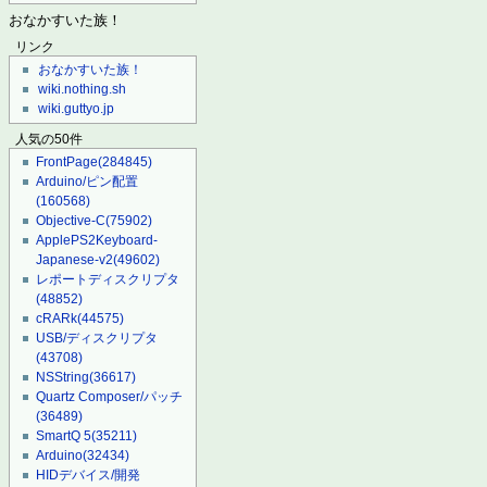
おなかすいた族！
リンク
おなかすいた族！
wiki.nothing.sh
wiki.guttyo.jp
人気の50件
FrontPage
(284845)
Arduino/ピン配置
(160568)
Objective-C
(75902)
ApplePS2Keyboard-
Japanese-v2
(49602)
レポートディスクリプタ
(48852)
cRARk
(44575)
USB/ディスクリプタ
(43708)
NSString
(36617)
Quartz Composer/パッチ
(36489)
SmartQ 5
(35211)
Arduino
(32434)
HIDデバイス/開発