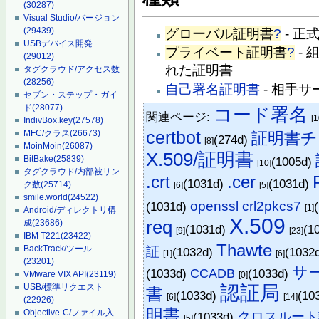
(30287)
Visual Studio/バージョン
(29439)
グローバル証明書
?
- 正
USBデバイス開発
プライベート証明書
?
-
(29012)
れた証明書
タグクラウド/アクセス数
(28256)
自己署名証明書
- 相手
セブン・ステップ・ガイ
ド
(28077)
コード署名
関連ページ:
[1
IndivBox.key
(27578)
certbot
MFC/クラス
(26673)
証明書チ
(274d)
[8]
MoinMoin
(26087)
X.509/証明書
BitBake
(25839)
(1005d)
[10]
タグクラウド/内部被リン
.crt
.cer
(1031d)
(1031d)
ク数
(25714)
[6]
[5]
smile.world
(24522)
openssl crl2pkcs7
(1031d)
[1]
Android/ディレクトリ構
X.509
req
成
(23686)
(1031d)
(1
[9]
[23]
IBM T221
(23422)
Thawte
BackTrack/ツール
証
(1032d)
(1032
[1]
[6]
(23201)
サ
(1033d)
CCADB
(1033d)
VMware VIX API
(23119)
[0]
認証局
USB/標準リクエスト
書
(1033d)
(10
[6]
[14]
(22926)
明書
Objective-C/ファイル入
クロスルート
(1033d)
[5]