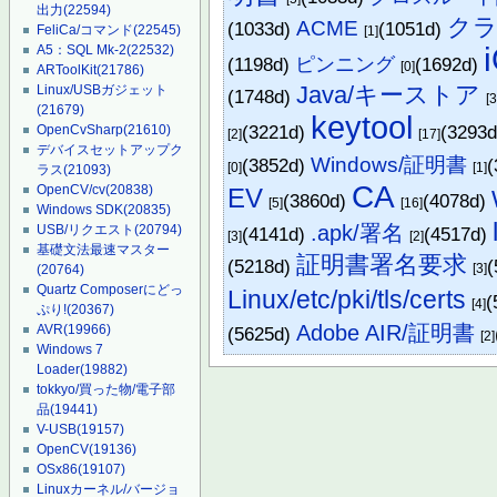
出力
(22594)
ク
ACME
(1033d)
(1051d)
FeliCa/コマンド
(22545)
[1]
A5：SQL Mk-2
(22532)
(1198d)
ピンニング
(1692d)
[0]
ARToolKit
(21786)
Java/キーストア
Linux/USBガジェット
(1748d)
[3
(21679)
keytool
(3221d)
(3293
OpenCvSharp
(21610)
[2]
[17]
デバイスセットアップク
Windows/証明書
(3852d)
(
[0]
[1]
ラス
(21093)
CA
OpenCV/cv
(20838)
EV
(3860d)
(4078d)
[5]
[16]
Windows SDK
(20835)
.apk/署名
USB/リクエスト
(20794)
(4141d)
(4517d)
[3]
[2]
基礎文法最速マスター
証明書署名要求
(5218d)
(
[3]
(20764)
Quartz Composerにどっ
Linux/etc/pki/tls/certs
(
[4]
ぷり!
(20367)
Adobe AIR/証明書
AVR
(19966)
(5625d)
[2]
Windows 7
Loader
(19882)
tokkyo/買った物/電子部
品
(19441)
V-USB
(19157)
OpenCV
(19136)
OSx86
(19107)
Linuxカーネル/バージョ