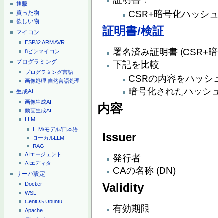
通販
CSR+暗号化ハッシ
買った物
欲しい物
証明書/検証
マイコン
ESP32
ARM
AVR
署名済み証明書 (CSR+
8ピンマイコン
プログラミング
下記を比較
プログラミング言語
CSRの内容をハッシ
画像処理
自然言語処理
暗号化されたハッシ
生成AI
画像生成AI
内容
動画生成AI
LLM
LLM/モデル/日本語
Issuer
ローカルLLM
RAG
AIエージェント
発行者
AIエディタ
CAの名称 (DN)
サーバ設定
Validity
Docker
WSL
CentOS
Ubuntu
有効期限
Apache