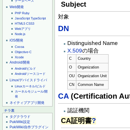
データベース
Subject
Web開発
PHP
Ruby
対象
JavaScript
TypeScript
HTML5
CSS3
DN
Webアプリ
Node.js
iOS/開発
Distinguished Name
Cocoa
X.509
の場合
Objective-C
Xcode
C
Country
Android/開発
O
Organization
Android/ビルド
Android/ソースコード
OU
Organization Unit
Linux/デバイスドライバ
CN
Common Name
Linuxカーネル/ビルド
カーネルモジュール/開
CA
(Certification Au
発
ネイティブアプリ開発
認証機関
チラ裏
タグクラウド
CA証明書
?
PukiWiki設定
PukiWiki/自作プラグイン