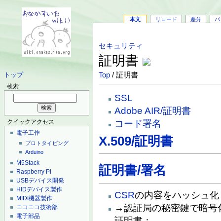
本文
リロード
差分
バ
セキュリティ
証明書
Top
/ 証明書
トップ
検索
SSL
Adobe AIR/証明書
コード署名
クイックアクセス
電子工作
X.509/証明書
プロトタイピング
Arduino
M5Stack
証明書/署名
Raspberry Pi
USBデバイス開発
HIDデバイス製作
CSR
の内容をハッシュ化
MIDI機器製作
→認証局の秘密鍵で暗号化
ニコニコ技術部
電子部品
証明書：