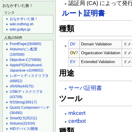
認証局 (CA) によって
おなかすいた族！
ルート証明書
リンク
おなかすいた族！
wiki.nothing.sh
種類
wiki.guttyo.jp
人気の50件
FrontPage
(284865)
DV
Domain Validation
ドメ
Arduino/ピン配置
OV
?
Organization Validation
ドメ
(160568)
Objective-C
(75906)
EV
Extended Validation
ドメ
ApplePS2Keyboard-
Japanese-v2
(49602)
用途
レポートディスクリプタ
(48852)
cRARk
(44575)
サーバ証明書
USB/ディスクリプタ
ツール
(43709)
NSString
(36617)
Quartz Composer/パッチ
mkcert
(36490)
SmartQ 5
(35211)
certbot
Arduino
(32434)
HIDデバイス/開発
種類