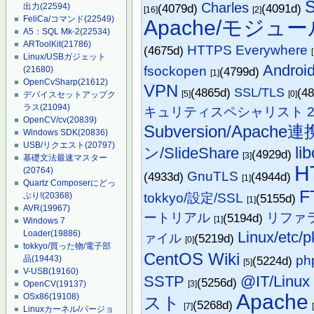
Charles
(4079d)
(4091d)
出力
(22594)
[16]
[2]
FeliCa/コマンド
(22549)
Apache/モジュ
A5：SQL Mk-2
(22534)
ARToolKit
(21786)
HTTPS Everywhere
(4675d)
Linux/USBガジェット
Andr
fsockopen
(4799d)
(21680)
[1]
OpenCvSharp
(21612)
VPN
(4865d)
SSL/TLS
(4
[5]
[0]
デバイスセットアップク
ラス
(21094)
キュリティスペシャリスト 2
OpenCV/cv
(20839)
Subversion/Apache連
Windows SDK
(20836)
USB/リクエスト
(20797)
li
ン/SlideShare
(4929d)
[3]
基礎文法最速マスター
H
(20764)
GnuTLS
(4933d)
(4944d)
[1]
Quartz Composerにどっ
F
tokkyo/設定/SSL
ぷり!
(20368)
(5155d)
[1]
AVR
(19967)
ートリアル
リファ
(5194d)
[1]
Windows 7
Linux/etc/pk
Loader
(19886)
ァイル
(5219d)
[0]
tokkyo/買った物/電子部
CentOS Wiki
ph
(5224d)
品
(19443)
[5]
V-USB
(19160)
SSTP
@IT/Linux
(5256d)
[3]
OpenCV
(19137)
Apache
OSx86
(19108)
スト
(5268d)
[7]
Linuxカーネル/バージョ