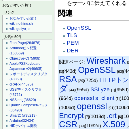
をサーバに伝えてくれる
おなかすいた族！
関連
リンク
おなかすいた族！
wiki.nothing.sh
OpenSSL
wiki.guttyo.jp
TLS
人気の50件
PEM
FrontPage
(284878)
Arduino/ピン配置
DER
(160569)
Wireshark
Objective-C
(75908)
関連ページ:
[
ApplePS2Keyboard-
OpenSSL
Japanese-v2
(49605)
(443d)
(4
[3]
[63]
レポートディスクリプタ
RSA
HTTPト
(48853)
(725d)
[29]
cRARk
(44575)
ダ
SSLyze
(955d)
(958d
USB/ディスクリプタ
[44]
[1]
(43711)
openssl s_client
(964d)
(10
[1]
NSString
(36620)
openssl
Quartz Composer/パッチ
(1006d)
(1006
[91]
(36490)
Encrypt
.crt
(1018d)
(1
SmartQ 5
(35213)
[7]
[6]
Arduino
(32434)
CSR
X.509
(1032d)
HIDデバイス/開発
[39]
[