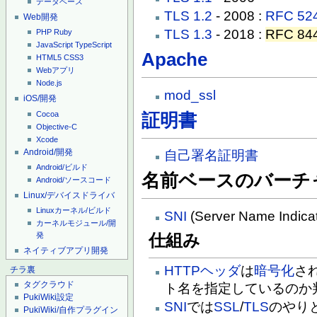
データベース
TLS 1.2
- 2008 :
RFC 52
Web開発
TLS 1.3
- 2018 :
RFC 84
PHP
Ruby
JavaScript
TypeScript
Apache
HTML5
CSS3
Webアプリ
Node.js
mod_ssl
iOS/開発
Cocoa
証明書
Objective-C
Xcode
Android/開発
自己署名証明書
Android/ビルド
名前ベースのバーチ
Android/ソースコード
Linux/デバイスドライバ
Linuxカーネル/ビルド
SNI
(Server Name Indicat
カーネルモジュール/開
発
仕組み
ネイティブアプリ開発
HTTPヘッダ
は
暗号化
さ
チラ裏
タグクラウド
ト名を指定しているのか
PukiWiki設定
SNI
では
SSL
/
TLS
のやり
PukiWiki/自作プラグイン