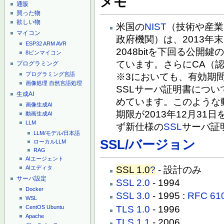
メモ
通販
買った物
欲しい物
米国の
NIST
（技術や産業
マイコン
政府機関）は、2013年
ESP32
ARM
AVR
2048bitを下回る公
8ピンマイコン
ています。さらにCA（
プログラミング
プログラミング言語
※3においても、有効期間
画像処理
自然言語処理
SSLサーバ証明書につ
生成AI
めています。このような
画像生成AI
期限が2013年12月31
動画生成AI
LLM
ず新仕様の
SSL
サーバ証
LLM/モデル/日本語
SSL/バージョン
ローカルLLM
RAG
AIエージェント
SSL 1.0
?
- 設計のみ
AIエディタ
サーバ設定
SSL 2.0
- 1994
Docker
SSL 3.0
- 1995 :
RFC 61
WSL
TLS 1.0
- 1996
CentOS
Ubuntu
Apache
TLS 1.1
- 2006