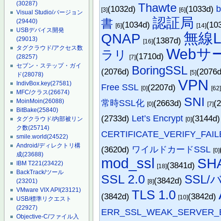
(30287)
Thawte
(1032d)
(1033d)
b
[3]
[6]
Visual Studio/バージョン
認証局
書
(29440)
(1034d)
(10
[6]
[14]
USBデバイス開発
無線L
QNAP
(1387d)
(29013)
[16]
タグクラウド/アクセス数
Webサ
ラリ
(1710d)
(28257)
[7]
セブン・ステップ・ガイ
BoringSSL
(2076d)
(2076
[5]
ド
(28078)
VPN
IndivBox.key
(27581)
Free SSL
(2207d)
[0]
[62
MFC/クラス
(26674)
SNI
MoinMoin
(26088)
常時SSL化
(2663d)
(
[0]
[7]
BitBake
(25840)
(2733d)
Let’s Encrypt
(3144d
タグクラウド/内部被リン
[0]
ク数
(25714)
CERTIFICATE_VERIFY_FAIL
smile.world
(24522)
Android/ディレクトリ構
(3620d)
ワイルドカードSSL
[0]
成
(23688)
mod_ssl
SH
IBM T221
(23422)
(3841d)
[18]
BackTrack/ツール
SSL 2.0
SSL
(3842d)
(23201)
[8]
VMware VIX API
(23121)
TLS 1.0
(3842d)
(3842d)
[10]
USB/標準リクエスト
(22927)
ERR_SSL_WEAK_SERVER_
Objective-C/ファイル入