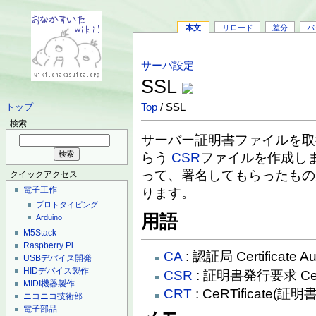
本文
リロード
差分
バ
サーバ設定
SSL
Top
/ SSL
トップ
検索
サーバー証明書ファイルを取
らう
CSR
ファイルを作成し
って、署名してもらったもの
クイックアクセス
電子工作
ります。
プロトタイピング
用語
Arduino
M5Stack
Raspberry Pi
CA
: 認証局 Certificate Aut
USBデバイス開発
HIDデバイス製作
CSR
: 証明書発行要求 Certif
MIDI機器製作
CRT
: CeRTificate(証明書
ニコニコ技術部
電子部品