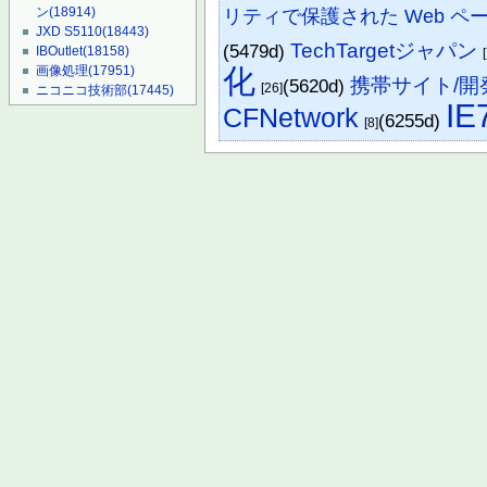
ン
(18914)
リティで保護された Web 
JXD S5110
(18443)
TechTargetジャパン
(5479d)
IBOutlet
(18158)
化
画像処理
(17951)
携帯サイト/開
(5620d)
[26]
ニコニコ技術部
(17445)
IE
CFNetwork
(6255d)
[8]