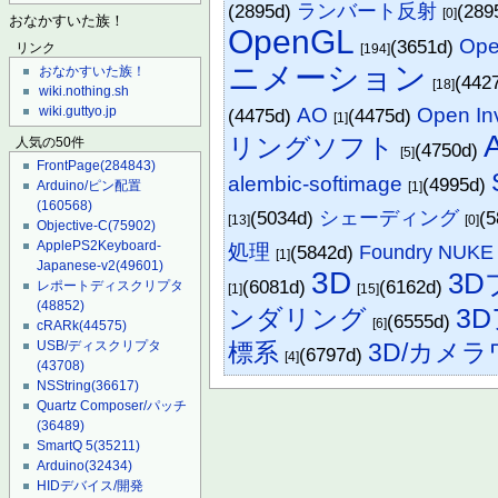
(2895d)
ランバート反射
(289
[0]
おなかすいた族！
OpenGL
Ope
(3651d)
リンク
[194]
ニメーション
おなかすいた族！
(442
[18]
wiki.nothing.sh
AO
Open In
wiki.guttyo.jp
(4475d)
(4475d)
[1]
リングソフト
人気の50件
(4750d)
[5]
FrontPage
(284843)
alembic-softimage
(4995d)
Arduino/ピン配置
[1]
(160568)
(5034d)
シェーディング
(
[13]
[0]
Objective-C
(75902)
ApplePS2Keyboard-
処理
(5842d)
Foundry NUKE
[1]
Japanese-v2
(49601)
3D
3
(6081d)
(6162d)
レポートディスクリプタ
[1]
[15]
(48852)
3
ンダリング
(6555d)
[6]
cRARk
(44575)
USB/ディスクリプタ
標系
3D/カメ
(6797d)
[4]
(43708)
NSString
(36617)
Quartz Composer/パッチ
(36489)
SmartQ 5
(35211)
Arduino
(32434)
HIDデバイス/開発