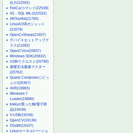
出力
(22592)
FeliCa/コマンド
(22539)
A5：SQL Mk-2
(22532)
ARToolKit
(21785)
Linux/USBガジェット
(21679)
OpenCvSharp
(21607)
デバイスセットアップク
ラス
(21092)
OpenCV/cv
(20837)
Windows SDK
(20832)
USB/リクエスト
(20790)
基礎文法最速マスター
(20762)
Quartz Composerにどっ
ぷり!
(20367)
AVR
(19965)
Windows 7
Loader
(19880)
tokkyo/買った物/電子部
品
(19439)
V-USB
(19156)
OpenCV
(19136)
OSx86
(19107)
Linuxカーネル/バージョ