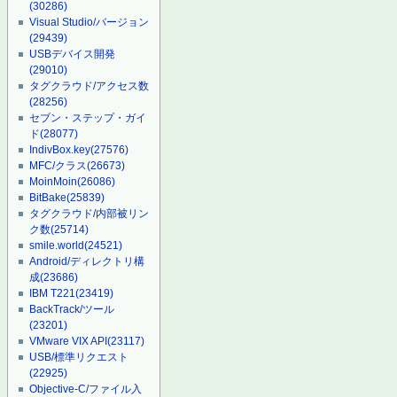
(30286)
Visual Studio/バージョン
(29439)
USBデバイス開発
(29010)
タグクラウド/アクセス数
(28256)
セブン・ステップ・ガイ
ド
(28077)
IndivBox.key
(27576)
MFC/クラス
(26673)
MoinMoin
(26086)
BitBake
(25839)
タグクラウド/内部被リン
ク数
(25714)
smile.world
(24521)
Android/ディレクトリ構
成
(23686)
IBM T221
(23419)
BackTrack/ツール
(23201)
VMware VIX API
(23117)
USB/標準リクエスト
(22925)
Objective-C/ファイル入