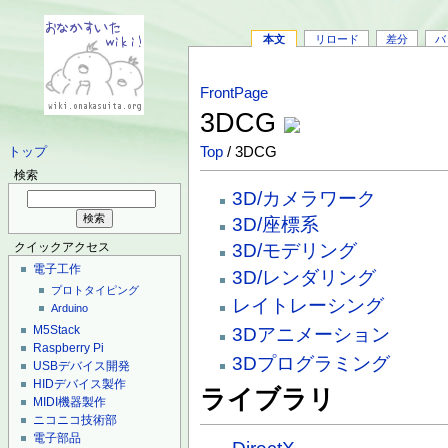
本文
リロード
差分
バ
FrontPage
3DCG
Top
/ 3DCG
トップ
検索
3D/カメラワーク
3D/座標系
3D/モデリング
クイックアクセス
電子工作
3D/レンダリング
プロトタイピング
レイトレーシング
Arduino
M5Stack
3Dアニメーション
Raspberry Pi
3Dプログラミング
USBデバイス開発
HIDデバイス製作
ライブラリ
MIDI機器製作
ニコニコ技術部
電子部品