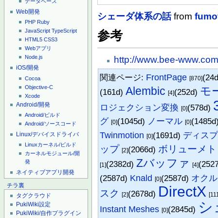
データベース
Web開発
シェーダ体系の話
from
fumo
PHP
Ruby
JavaScript
TypeScript
参考
HTML5
CSS3
Webアプリ
Node.js
http://www.bee-www.com
iOS/開発
関連ページ:
FrontPage
(24
[870]
Cocoa
Objective-C
Alembic
モ
(161d)
(252d)
[4]
Xcode
Android/開発
ロジェクション変換
(578d)
[0]
Android/ビルド
グ
(1045d)
ノーマル
(1485d
[0]
[0]
Android/ソースコード
Twinmotion
(1691d)
ディス
Linux/デバイスドライバ
[0]
Linuxカーネル/ビルド
ップ
ボリューメト
(2066d)
[2]
カーネルモジュール/開
Zバッファ
発
(2382d)
(252
[1]
[4]
ネイティブアプリ開発
(2587d)
Knald
(2587d)
オクル
[0]
チラ裏
DirectX
スク
(2678d)
[2]
[11
タグクラウド
シ
PukiWiki設定
Instant Meshes
(2845d)
[0]
PukiWiki/自作プラグイン