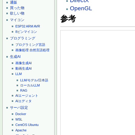
DirectX
通販
OpenGL
買った物
欲しい物
参考
マイコン
ESP32
ARM
AVR
8ピンマイコン
プログラミング
プログラミング言語
画像処理
自然言語処理
生成AI
画像生成AI
動画生成AI
LLM
LLM/モデル/日本語
ローカルLLM
RAG
AIエージェント
AIエディタ
サーバ設定
Docker
WSL
CentOS
Ubuntu
Apache