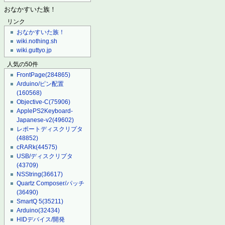
おなかすいた族！
リンク
おなかすいた族！
wiki.nothing.sh
wiki.guttyo.jp
人気の50件
FrontPage
(284865)
Arduino/ピン配置
(160568)
Objective-C
(75906)
ApplePS2Keyboard-
Japanese-v2
(49602)
レポートディスクリプタ
(48852)
cRARk
(44575)
USB/ディスクリプタ
(43709)
NSString
(36617)
Quartz Composer/パッチ
(36490)
SmartQ 5
(35211)
Arduino
(32434)
HIDデバイス/開発