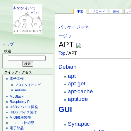
本文
リロード
差分
バ
パッケージマネ
ージャ
APT
トップ
検索
Top
/ APT
Debian
クイックアクセス
apt
電子工作
apt-get
プロトタイピング
apt-cache
Arduino
M5Stack
aptitude
Raspberry Pi
USBデバイス開発
GUI
HIDデバイス製作
MIDI機器製作
ニコニコ技術部
Synaptic
電子部品