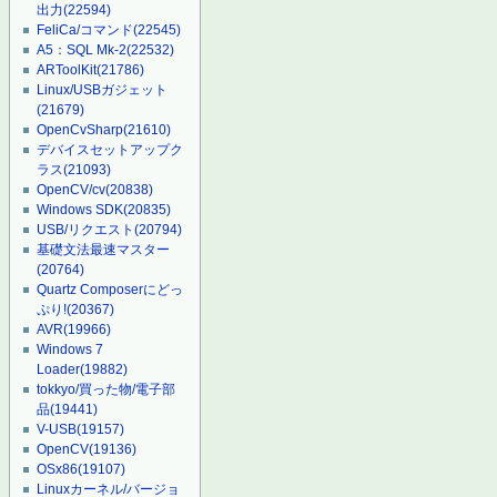
出力
(22594)
FeliCa/コマンド
(22545)
A5：SQL Mk-2
(22532)
ARToolKit
(21786)
Linux/USBガジェット
(21679)
OpenCvSharp
(21610)
デバイスセットアップク
ラス
(21093)
OpenCV/cv
(20838)
Windows SDK
(20835)
USB/リクエスト
(20794)
基礎文法最速マスター
(20764)
Quartz Composerにどっ
ぷり!
(20367)
AVR
(19966)
Windows 7
Loader
(19882)
tokkyo/買った物/電子部
品
(19441)
V-USB
(19157)
OpenCV
(19136)
OSx86
(19107)
Linuxカーネル/バージョ