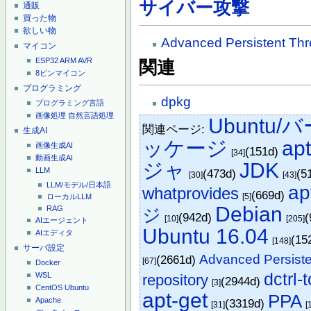
サイバー攻撃
通販
買った物
欲しい物
Advanced Persistent Thr
マイコン
ESP32
ARM
AVR
関連
8ピンマイコン
プログラミング
dpkg
プログラミング言語
画像処理
自然言語処理
Ubuntu
関連ページ:
生成AI
ッケージ
ap
画像生成AI
(151d)
[34]
動画生成AI
ジャ
JDK
LLM
(473d)
(5
[30]
[43]
LLM/モデル/日本語
apt
whatprovides
(669d)
[5]
ローカルLLM
Debian
RAG
ジ
(942d)
(
[10]
[205]
AIエージェント
Ubuntu 16.04
AIエディタ
(15
[148]
サーバ設定
Advanced Persiste
(2661d)
[67]
Docker
dctrl-
WSL
repository
(2944d)
[3]
CentOS
Ubuntu
apt-get
PPA
Apache
(3319d)
[31]
[