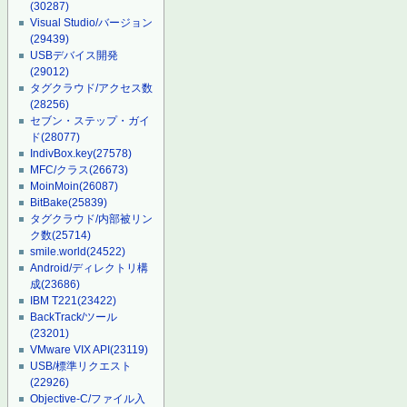
(30287)
Visual Studio/バージョン
(29439)
USBデバイス開発
(29012)
タグクラウド/アクセス数
(28256)
セブン・ステップ・ガイ
ド
(28077)
IndivBox.key
(27578)
MFC/クラス
(26673)
MoinMoin
(26087)
BitBake
(25839)
タグクラウド/内部被リン
ク数
(25714)
smile.world
(24522)
Android/ディレクトリ構
成
(23686)
IBM T221
(23422)
BackTrack/ツール
(23201)
VMware VIX API
(23119)
USB/標準リクエスト
(22926)
Objective-C/ファイル入