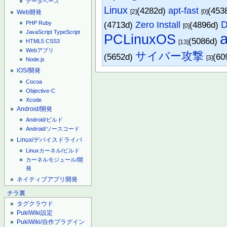
データベース
Linux
(4282d)
apt-fast
(453
[2]
[0]
Web開発
(4713d)
Zero Install
(4896d)
PHP
Ruby
[0]
JavaScript
TypeScript
a
PCLinuxOS
(5086d)
HTML5
CSS3
[13]
Webアプリ
サイバー攻撃
(5652d)
(60
[3]
Node.js
iOS/開発
Cocoa
Objective-C
Xcode
Android/開発
Android/ビルド
Android/ソースコード
Linux/デバイスドライバ
Linuxカーネル/ビルド
カーネルモジュール/開
発
ネイティブアプリ開発
チラ裏
タグクラウド
PukiWiki設定
PukiWiki/自作プラグイン