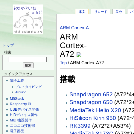
本文
リロード
差分
バ
ARM Cortex-A
ARM
Cortex-
トップ
A72
検索
Top
/ ARM Cortex-A72
クイックアクセス
搭載
電子工作
プロトタイピング
Arduino
Snapdragon 652
(A72*4
M5Stack
Snapdragon 650
(A72*2
Raspberry Pi
MediaTek
Helio X20
(A72
USBデバイス開発
HIDデバイス製作
HiSilicon
Kirin 950
(A72*
MIDI機器製作
RK3399
(A72*2+A53*4)
ニコニコ技術部
電子部品
MediaTek 8173C
(A72*2