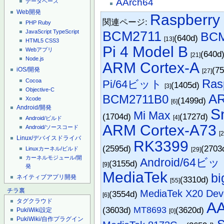
AArch64
データベース
Web開発
Raspberry 
関連ページ:
PHP
Ruby
BCM2711
JavaScript
TypeScript
BC
(640d)
[13]
HTML5
CSS3
Pi 4 Model B
Webアプリ
(640d
[21]
Node.js
ARM Cortex-A
(7
iOS/開発
[27]
Ra
Cocoa
Pi/64ビット
(1405d)
[3]
Objective-C
A
BCM2711B0
Xcode
(1499d)
[6]
Android/開発
S
Mi Max
(1704d)
(1727d)
[4]
Android/ビルド
ARM Cortex-A73
Android/ソースコード
[
Linux/デバイスドライバ
RK3399
(2595d)
(2703
Linuxカーネル/ビルド
[29]
カーネルモジュール/開
Android/64ビ
(3155d)
[9]
発
MediaTek
bi
ネイティブアプリ開発
(3310d)
[55]
チラ裏
MediaTek X20 Dev
(3554d)
[6]
タグクラウド
AA
(3603d)
MT8693
(3620d)
PukiWiki設定
[0]
PukiWiki/自作プラグイン
S