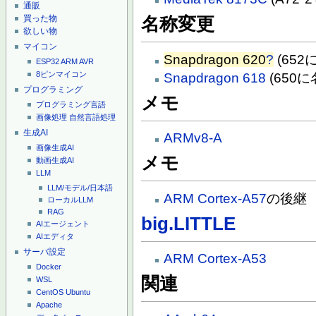
通販
買った物
名称変更
欲しい物
マイコン
Snapdragon 620
?
(652
ESP32
ARM
AVR
8ピンマイコン
Snapdragon 618
(650
プログラミング
メモ
プログラミング言語
画像処理
自然言語処理
生成AI
ARMv8-A
画像生成AI
メモ
動画生成AI
LLM
LLM/モデル/日本語
ARM Cortex-A57
の後継
ローカルLLM
RAG
big.LITTLE
AIエージェント
AIエディタ
サーバ設定
ARM Cortex-A53
Docker
関連
WSL
CentOS
Ubuntu
Apache