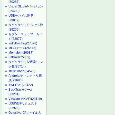
(30287)
Visual Studio/バージョン
(29439)
USBデバイス開発
(29012)
タグクラウド/アクセス数
(28256)
セブン・ステップ・ガイ
ド
(28077)
IndivBox.key
(27578)
MFC/クラス
(26673)
MoinMoin
(26087)
BitBake
(25839)
タグクラウド/内部被リン
ク数
(25714)
smile.world
(24522)
Android/ディレクトリ構
成
(23686)
IBM T221
(23422)
BackTrack/ツール
(23201)
VMware VIX API
(23119)
USB/標準リクエスト
(22926)
Objective-C/ファイル入