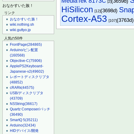
MediaTek 8173C
(3659d)
[2]
おなかすいた族！
HiSilicon
Snap
(3698d)
[12]
リンク
Cortex-A53
(3763d
おなかすいた族！
[107]
wiki.nothing.sh
wiki.guttyo.jp
人気の50件
FrontPage
(284865)
Arduino/ピン配置
(160568)
Objective-C
(75906)
ApplePS2Keyboard-
Japanese-v2
(49602)
レポートディスクリプタ
(48852)
cRARk
(44575)
USB/ディスクリプタ
(43709)
NSString
(36617)
Quartz Composer/パッチ
(36490)
SmartQ 5
(35211)
Arduino
(32434)
HIDデバイス/開発