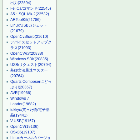
出力
(22594)
FeliCa/コマンド
(22545)
A5：SQL Mk-2
(22532)
ARToolKit
(21786)
Linux/USBガジェット
(21679)
OpenCvSharp
(21610)
デバイスセットアップク
ラス
(21093)
OpenCV/cv
(20838)
Windows SDK
(20835)
USB/リクエスト
(20794)
基礎文法最速マスター
(20764)
Quartz Composerにどっ
ぷり!
(20367)
AVR
(19966)
Windows 7
Loader
(19882)
tokkyo/買った物/電子部
品
(19441)
V-USB
(19157)
OpenCV
(19136)
OSx86
(19107)
Linuxカーネル/バージョ