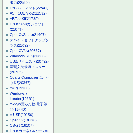
出力
(22592)
FeliCa/コマンド
(22541)
A5：SQL Mk-2
(22532)
ARToolKit
(21785)
Linux/USBガジェット
(21679)
OpenCvSharp
(21607)
デバイスセットアップク
ラス
(21092)
OpenCV/cv
(20837)
Windows SDK
(20833)
USB/リクエスト
(20792)
基礎文法最速マスター
(20762)
Quartz Composerにどっ
ぷり!
(20367)
AVR
(19966)
Windows 7
Loader
(19881)
tokkyo/買った物/電子部
品
(19440)
V-USB
(19156)
OpenCV
(19136)
OSx86
(19107)
Linuxカーネル/バージョ