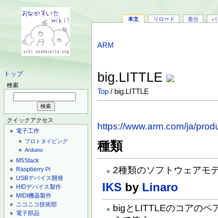
本文
リロード
差分
バ
ARM
big.LITTLE
トップ
検索
Top
/ big.LITTLE
クイックアクセス
https://www.arm.com/ja/produ
電子工作
プロトタイピング
種類
Arduino
M5Stack
2種類のソフトウェアモ
Raspberry Pi
USBデバイス開発
IKS
by
Linaro
HIDデバイス製作
MIDI機器製作
ニコニコ技術部
bigとLITTLEのコアのペ
電子部品