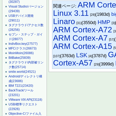
(30287)
ARM Corte
関連ページ:
Visual Studio/バージョン
Linux 3.11
(29439)
b
(1983d)
[28]
USBデバイス開発
Linaro
(29011)
HMP
(3550d)
[31]
[3]
タグクラウド/アクセス数
ARM Cortex-A72
(28256)
[
セブン・ステップ・ガイ
ARM Cortex-A7
ド
(28077)
[57]
IndivBox.key
(27577)
ARM Cortex-A15
[
MFC/クラス
(26673)
G
MoinMoin
(26086)
LSK
(3763d)
(3787d)
[107]
[4]
BitBake
(25839)
Cortex-A57
タグクラウド/内部被リン
(3999d)
[29]
ク数
(25714)
smile.world
(24521)
Android/ディレクトリ構
成
(23686)
IBM T221
(23420)
BackTrack/ツール
(23201)
VMware VIX API
(23118)
USB/標準リクエスト
(22926)
Objective-C/ファイル入