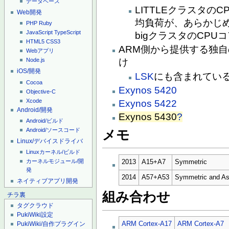
データベース
LITTLEクラスタ
Web開発
均負荷が、あらかじ
PHP
Ruby
JavaScript
TypeScript
bigクラスタのCP
HTML5
CSS3
ARM側から提供する独
Webアプリ
け
Node.js
iOS/開発
LSK
にも含まれてい
Cocoa
Exynos 5420
Objective-C
Xcode
Exynos 5422
Android/開発
Exynos 5430
?
Android/ビルド
Android/ソースコード
メモ
Linux/デバイスドライバ
Linuxカーネル/ビルド
カーネルモジュール/開
2013
A15+A7
Symmetric
発
2014
A57+A53
Symmetric and A
ネイティブアプリ開発
組み合わせ
チラ裏
タグクラウド
PukiWiki設定
ARM Cortex-A17
ARM Cortex-A7
PukiWiki/自作プラグイン