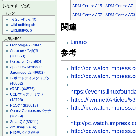
おなかすいた族！
ARM Cortex-A15
ARM Cortex-A7
リンク
ARM Cortex-A57
ARM Cortex-A53
おなかすいた族！
関連
wiki.nothing.sh
wiki.guttyo.jp
人気の50件
Linaro
FrontPage
(284847)
Arduino/ピン配置
参考
(160568)
Objective-C
(75904)
http://pc.watch.impress.
ApplePS2Keyboard-
Japanese-v2
(49602)
http://pc.watch.impress.
レポートディスクリプタ
(48852)
cRARk
(44575)
https://events.linuxfound
USB/ディスクリプタ
https://lwn.net/Articles/5
(43708)
NSString
(36617)
http://pc.watch.impress.
Quartz Composer/パッチ
(36489)
SmartQ 5
(35211)
http://pc.watch.impress
Arduino
(32434)
http://pc.watch.impress.
HIDデバイス/開発