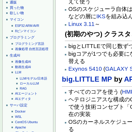
えて使う
通販
買った物
OSのスケジューラ自体
欲しい物
などの層に
IKS
を組み込
マイコン
Linux 3.11
～
ESP32
ARM
AVR
8ピンマイコン
(初期のやつ) クラス
プログラミング
プログラミング言語
bigとLITTLEで同じ
画像処理
自然言語処理
bigコアが1つでも必要
生成AI
替える
画像生成AI
動画生成AI
Exynos 5410
(
GALAXY 
LLM
big.LITTLE MP
by
A
LLM/モデル/日本語
ローカルLLM
RAG
すべてのコアを使う (
HM
AIエージェント
ヘテロジニアスな構成の
AIエディタ
サーバ設定
で使う技術コンセプト「Global
Docker
在の実装
WSL
OSのカーネルスケジュ
CentOS
Ubuntu
Apache
る