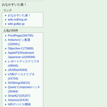
おなかすいた族！
リンク
おなかすいた族！
wiki.nothing.sh
wiki.guttyo.jp
人気の50件
FrontPage
(284795)
Arduino/ピン配置
(160561)
Objective-C
(75889)
ApplePS2Keyboard-
Japanese-v2
(49599)
レポートディスクリプタ
(48846)
cRARk
(44569)
USB/ディスクリプタ
(43704)
NSString
(36615)
Quartz Composer/パッチ
(36484)
SmartQ 5
(35207)
Arduino
(32429)
HIDデバイス/開発