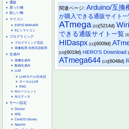
通販
Arduino/互換
関連ページ:
買った物
欲しい物
が購入できる通販サイト一
マイコン
ATmega
Wir
(5214d)
ESP32
ARM
AVR
[32]
8ピンマイコン
できる通販サイト一覧
[3
プログラミング
HIDaspx
ATme
(6009d)
プログラミング言語
[11]
画像処理
自然言語処理
(6019d)
HERO'S Download
[16]
生成AI
ATmega644
(6048d)
画像生成AI
[13]
動画生成AI
LLM
LLM/モデル/日本語
ローカルLLM
RAG
AIエージェント
AIエディタ
サーバ設定
Docker
WSL
CentOS
Ubuntu
Apache