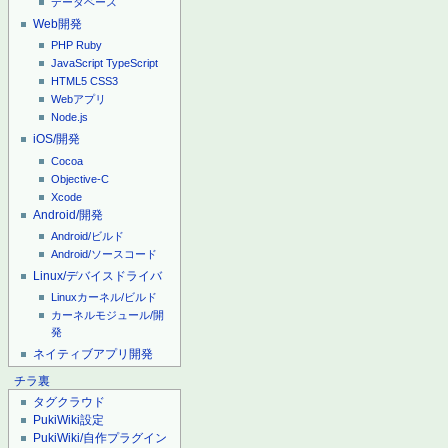
データベース
Web開発
PHP
Ruby
JavaScript
TypeScript
HTML5
CSS3
Webアプリ
Node.js
iOS/開発
Cocoa
Objective-C
Xcode
Android/開発
Android/ビルド
Android/ソースコード
Linux/デバイスドライバ
Linuxカーネル/ビルド
カーネルモジュール/開
発
ネイティブアプリ開発
チラ裏
タグクラウド
PukiWiki設定
PukiWiki/自作プラグイン