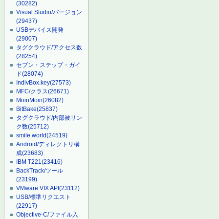
(30282)
Visual Studio/バージョン
(29437)
USBデバイス開発
(29007)
タグクラウド/アクセス数
(28254)
セブン・ステップ・ガイ
ド
(28074)
IndivBox.key
(27573)
MFC/クラス
(26671)
MoinMoin
(26082)
BitBake
(25837)
タグクラウド/内部被リン
ク数
(25712)
smile.world
(24519)
Android/ディレクトリ構
成
(23683)
IBM T221
(23416)
BackTrack/ツール
(23199)
VMware VIX API
(23112)
USB/標準リクエスト
(22917)
Objective-C/ファイル入