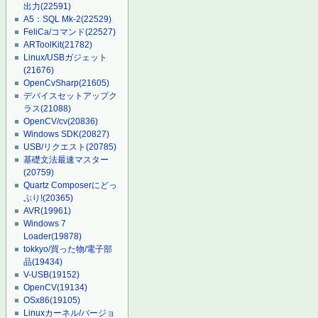
出力
(22591)
A5：SQL Mk-2
(22529)
FeliCa/コマンド
(22527)
ARToolKit
(21782)
Linux/USBガジェット
(21676)
OpenCvSharp
(21605)
デバイスセットアップク
ラス
(21088)
OpenCV/cv
(20836)
Windows SDK
(20827)
USB/リクエスト
(20785)
基礎文法最速マスター
(20759)
Quartz Composerにどっ
ぷり!
(20365)
AVR
(19961)
Windows 7
Loader
(19878)
tokkyo/買った物/電子部
品
(19434)
V-USB
(19152)
OpenCV
(19134)
OSx86
(19105)
Linuxカーネル/バージョ